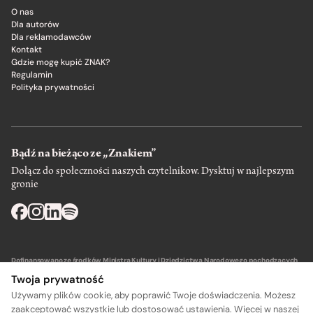
O nas
Dla autorów
Dla reklamodawców
Kontakt
Gdzie mogę kupić ZNAK?
Regulamin
Polityka prywatności
Bądź na bieżąco ze „Znakiem”
Dołącz do społeczności naszych czytelnikow. Dysktuj w najlepszym
gronie
Dofinansowano ze środków Ministra Kultury i Dziedzictwa Narodowego pochodzących
z Funduszu Promocji Kultury – państwowego funduszu celowego.
Twoja prywatność
Używamy plików cookie, aby poprawić Twoje doświadczenia. Możesz
zaakceptować wszystkie lub dostosować ustawienia. Więcej w naszej