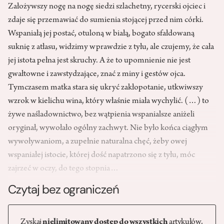
Założywszy nogę na nogę siedzi szlachetny, rycerski ojciec i
zdaje się przemawiać do sumienia stojącej przed nim córki.
Wspaniałą jej postać, otuloną w białą, bogato sfałdowaną
suknię z atłasu, widzimy wprawdzie z tyłu, ale czujemy, że cała
jej istota pełna jest skruchy. A że to upomnienie nie jest
gwałtowne i zawstydzające, znać z miny i gestów ojca.
Tymczasem matka stara się ukryć zakłopotanie, utkwiwszy
wzrok w kielichu wina, który właśnie miała wychylić. (…) to
żywe naśladownictwo, bez wątpienia wspanialsze aniżeli
oryginał, wywołało ogólny zachwyt. Nie było końca ciągłym
wywoływaniom, a zupełnie naturalna chęć, żeby owej
wspaniałej istocie, której dość napatrzono się z tyłu, móc
zajrzeć w oczy, do tego stopnia…
Czytaj bez ograniczeń
Zyskaj
nielimitowany dostęp do wszystkich
artykułów,