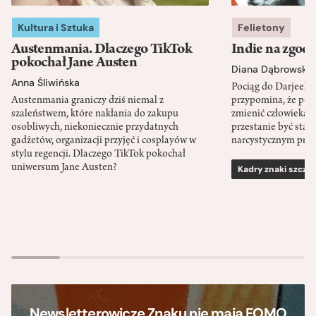
Kultura i Sztuka
Felietony
Austenmania. Dlaczego TikTok
Indie na zgod
pokochał Jane Austen
Diana Dąbrowska
Anna Śliwińska
Pociąg do Darjeeli
Austenmania graniczy dziś niemal z
przypomina, że po
szaleństwem, które nakłania do zakupu
zmienić człowieka d
osobliwych, niekoniecznie przydatnych
przestanie być sta
gadżetów, organizacji przyjęć i cosplayów w
narcystycznym pro
stylu regencji. Dlaczego TikTok pokochał
uniwersum Jane Austen?
Kadry znaki szcze
Newsletterowicze Znaku nie mają FOMO