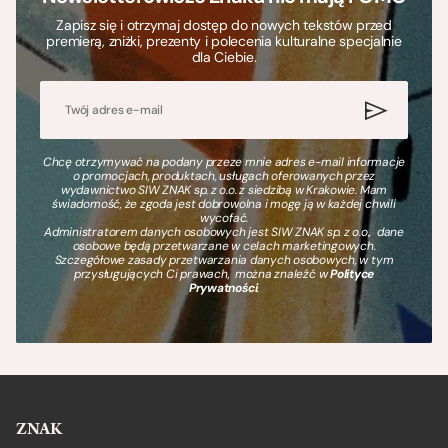
Zapisz się i otrzymaj dostęp do nowych tekstów przed
premierą, zniżki, prezenty i polecenia kulturalne specjalnie
dla Ciebie.
Chcę otrzymywać na podany przeze mnie adres e-mail informacje
o promocjach, produktach, usługach oferowanych przez
wydawnictwo SIW ZNAK sp. z o.o. z siedzibą w Krakowie. Mam
świadomość, że zgoda jest dobrowolna i mogę ją w każdej chwili
wycofać.
Administratorem danych osobowych jest SIW ZNAK sp. z o.o., dane
osobowe będą przetwarzane w celach marketingowych.
Szczegółowe zasady przetwarzania danych osobowych, w tym
przysługujących Ci prawach, można znaleźć w
Polityce
Prywatności
.
ZNAK