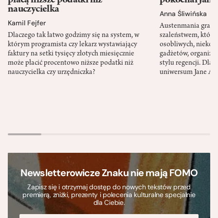
płacą niższe podatki niż
pokochał Jane
nauczycielka
Anna Śliwińska
Kamil Fejfer
Austenmania granic
Dlaczego tak łatwo godzimy się na system, w
szaleństwem, które
którym programista czy lekarz wystawiający
osobliwych, niekon
faktury na setki tysięcy złotych miesięcznie
gadżetów, organizac
może płacić procentowo niższe podatki niż
stylu regencji. Dla
nauczycielka czy urzędniczka?
uniwersum Jane Au
Newsletterowicze Znaku nie mają FOMO
Zapisz się i otrzymaj dostęp do nowych tekstów przed
premierą, zniżki, prezenty i polecenia kulturalne specjalnie
dla Ciebie.