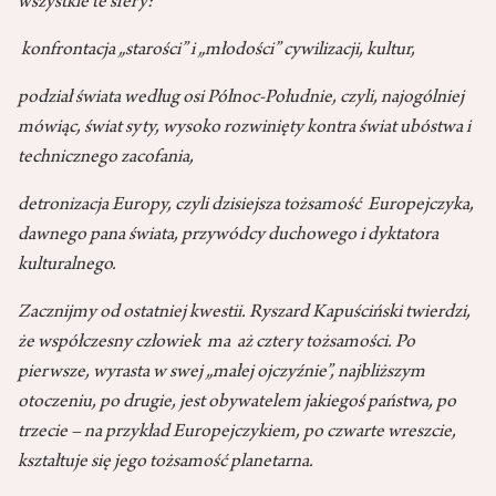
wszystkie te sfery:
konfrontacja „starości” i „młodości” cywilizacji, kultur,
podział świata według osi Północ-Południe, czyli, najogólniej
mówiąc, świat syty, wysoko rozwinięty kontra świat ubóstwa i
technicznego zacofania,
detronizacja Europy, czyli dzisiejsza tożsamość Europejczyka,
dawnego pana świata, przywódcy duchowego i dyktatora
kulturalnego.
Zacznijmy od ostatniej kwestii. Ryszard Kapuściński twierdzi,
że współczesny człowiek ma aż cztery tożsamości. Po
pierwsze, wyrasta w swej „małej ojczyźnie”, najbliższym
otoczeniu, po drugie, jest obywatelem jakiegoś państwa, po
trzecie – na przykład Europejczykiem, po czwarte wreszcie,
kształtuje się jego tożsamość planetarna.