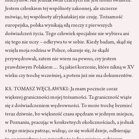
murzynów. Ale jednak świat czarnych nie jest moim światem.
Jestem członkiem tej wspólnoty zakonnej, ale szczerze
mówiąc, tej wspólnoty afrykańskiej nie czuję. Tożsamość
europejska, polska wynikają siłą rzeczy z pierwszych
doświadczeń życia. Tego człowiek specjalnie nie wybiera ani
się tego nie uczy – odkrywa to w sobie. Kiedy badam, skąd się
wzięła moja rodzina w Polsce, okazuje się, że skądś
przywędrowali, zatem nie wiem na pewno, czy jestem
prawdziwym Polakiem… Są jakieś korzenie, które nikną w XV
wieku czy trochę wcześniej, a potem już nie ma dokumentów.
KS. TOMASZ WĘCŁAWSKI: Ja mam poczucie coraz
większej graniczności mojej tożsamości. Ta graniczność wiąże
się z doświadczeniem wędrowności. To może trochę brzmieć
teraz dziwnie, bo większość czasu spędzam w jednym miejscu,
w Poznaniu, pracując w konkretnych okolicznościach, a jednak
z tego miejsca patrząc, widząc, co się wokół dzieje, odbierając