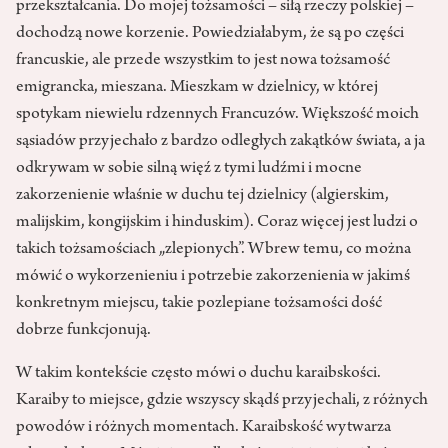
przekształcania. Do mojej tożsamości – siłą rzeczy polskiej –
dochodzą nowe korzenie. Powiedziałabym, że są po części
francuskie, ale przede wszystkim to jest nowa tożsamość
emigrancka, mieszana. Mieszkam w dzielnicy, w której
spotykam niewielu rdzennych Francuzów. Większość moich
sąsiadów przyjechało z bardzo odległych zakątków świata, a ja
odkrywam w sobie silną więź z tymi ludźmi i mocne
zakorzenienie właśnie w duchu tej dzielnicy (algierskim,
malijskim, kongijskim i hinduskim). Coraz więcej jest ludzi o
takich tożsamościach „zlepionych”. Wbrew temu, co można
mówić o wykorzenieniu i potrzebie zakorzenienia w jakimś
konkretnym miejscu, takie pozlepiane tożsamości dość
dobrze funkcjonują.
W takim kontekście często mówi o duchu karaibskości.
Karaiby to miejsce, gdzie wszyscy skądś przyjechali, z różnych
powodów i różnych momentach. Karaibskość wytwarza