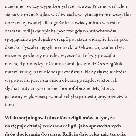
uciekinierów czy wypędzonych ze Lwowa. Później znalazłem
się na Górnym Śląsku, w Gliwicach, w sytuacji mimo wszystko
uprzywilejowanej, dlatego że kresowiacy mimo wszystko
otaczani byli jakąś opieką, podczas gdy na autochtonów
spoglądano z podejrzliwością. I po latach widzę, że kiedy jako
dziecko słyszałem język niemiecki w Gliwicach, czułem być
może pogardę czy moralną wyższość. To były początki
niechęci pomiędzy tożsamościami. Jestem dziś szczególnie
uwrażliwiony na te niebezpieczeństwa, kiedy słyszę niektóre
wypowiedzi przedstawicieli obecnego rządu, w których
słychać nuty antysemickie i homofobiczne. My, którzy
jesteśmy większością, za mało chyba protestujemy przeciwko
temu.
Wielu socjologów i filozofów religii mówi o tym, że
następuje dzisiaj renesans religii, jako sprawdzonych
dróg docierania do sensu. Religia daje rękojmię tego, że