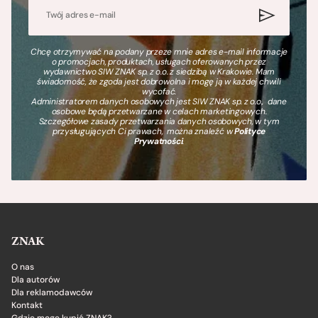
Chcę otrzymywać na podany przeze mnie adres e-mail informacje
o promocjach, produktach, usługach oferowanych przez
wydawnictwo SIW ZNAK sp. z o.o. z siedzibą w Krakowie. Mam
świadomość, że zgoda jest dobrowolna i mogę ją w każdej chwili
wycofać.
Administratorem danych osobowych jest SIW ZNAK sp. z o.o., dane
osobowe będą przetwarzane w celach marketingowych.
Szczegółowe zasady przetwarzania danych osobowych, w tym
przysługujących Ci prawach, można znaleźć w
Polityce
Prywatności
.
ZNAK
O nas
Dla autorów
Dla reklamodawców
Kontakt
Gdzie mogę kupić ZNAK?