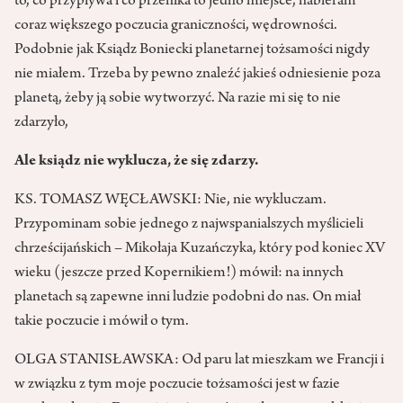
to, co przypływa i co przenika to jedno miejsce, nabieram
coraz większego poczucia graniczności, wędrowności.
Podobnie jak Ksiądz Boniecki planetarnej tożsamości nigdy
nie miałem. Trzeba by pewno znaleźć jakieś odniesienie poza
planetą, żeby ją sobie wytworzyć. Na razie mi się to nie
zdarzyło,
Ale ksiądz nie wyklucza, że się zdarzy.
KS. TOMASZ WĘCŁAWSKI: Nie, nie wykluczam.
Przypominam sobie jednego z najwspanialszych myślicieli
chrześcijańskich – Mikołaja Kuzańczyka, który pod koniec XV
wieku (jeszcze przed Kopernikiem!) mówił: na innych
planetach są zapewne inni ludzie podobni do nas. On miał
takie poczucie i mówił o tym.
OLGA STANISŁAWSKA: Od paru lat mieszkam we Francji i
w związku z tym moje poczucie tożsamości jest w fazie