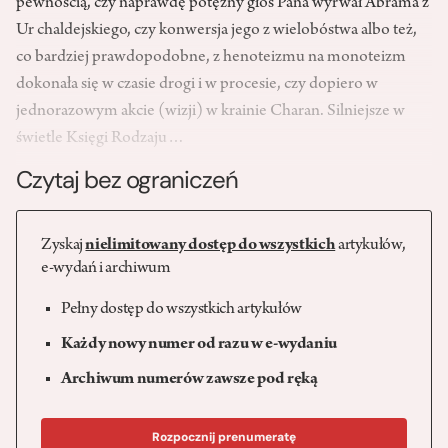
pewnością, czy naprawdę potężny głos Pana wyrwał Abrama z
Ur chaldejskiego, czy konwersja jego z wielobóstwa albo też,
co bardziej prawdopodobne, z henoteizmu na monoteizm
dokonała się w czasie drogi i w procesie, czy dopiero w
jednorazowym akcie (wizji) w krainie Charan. Silniejsze w
świetle Księgi Rodzaju…
Czytaj bez ograniczeń
Zyskaj
nielimitowany dostęp do wszystkich
artykułów,
e-wydań i archiwum
Pełny dostęp do wszystkich artykułów
Każdy nowy numer od razu w e-wydaniu
Archiwum numerów zawsze pod ręką
Rozpocznij prenumeratę