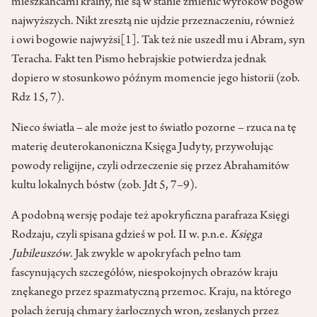
mieszkańcami krainy, nie są w stanie zmienić wyroków bogów
najwyższych. Nikt zresztą nie ujdzie przeznaczeniu, również
i owi bogowie najwyżsi
[1]
. Tak też nie uszedł mu i Abram, syn
Teracha. Fakt ten Pismo hebrajskie potwierdza jednak
dopiero w stosunkowo późnym momencie jego historii (zob.
Rdz 15, 7).
Nieco światła – ale może jest to światło pozorne – rzuca na tę
materię deuterokanoniczna Księga Judyty, przywołując
powody religijne, czyli odrzeczenie się przez Abrahamitów
kultu lokalnych bóstw (zob. Jdt 5, 7–9).
A podobną wersję podaje też apokryficzna parafraza Księgi
Rodzaju, czyli spisana gdzieś w poł. II w. p.n.e.
Księga
Jubileuszów
. Jak zwykle w apokryfach pełno tam
fascynujących szczegółów, niespokojnych obrazów kraju
znękanego przez spazmatyczną przemoc. Kraju, na którego
polach żerują chmary żarłocznych wron, zesłanych przez