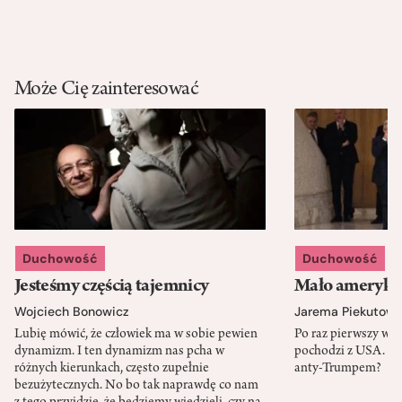
Może Cię zainteresować
Duchowość
Duchowość
Jesteśmy częścią tajemnicy
Mało amerykań
Wojciech Bonowicz
Jarema Piekutows
Lubię mówić, że człowiek ma w sobie pewien
Po raz pierwszy w h
dynamizm. I ten dynamizm nas pcha w
pochodzi z USA. Cz
różnych kierunkach, często zupełnie
anty-Trumpem?
bezużytecznych. No bo tak naprawdę co nam