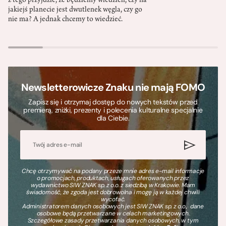
z tego przyjdzie, że będziemy wiedzieli, czy na
jakiejś planecie jest dwutlenek węgla, czy go
nie ma? A jednak chcemy to wiedzieć.
Newsletterowicze Znaku nie mają FOMO
Zapisz się i otrzymaj dostęp do nowych tekstów przed
premierą, zniżki, prezenty i polecenia kulturalne specjalnie
dla Ciebie.
Chcę otrzymywać na podany przeze mnie adres e-mail informacje
o promocjach, produktach, usługach oferowanych przez
wydawnictwo SIW ZNAK sp. z o.o. z siedzibą w Krakowie. Mam
świadomość, że zgoda jest dobrowolna i mogę ją w każdej chwili
wycofać.
Administratorem danych osobowych jest SIW ZNAK sp. z o.o., dane
osobowe będą przetwarzane w celach marketingowych.
Szczegółowe zasady przetwarzania danych osobowych, w tym