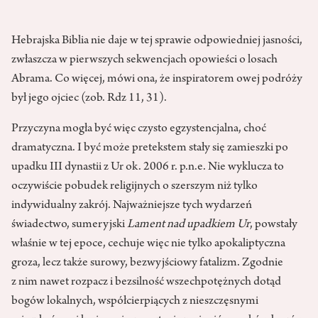
Hebrajska Biblia nie daje w tej sprawie odpowiedniej jasności,
zwłaszcza w pierwszych sekwencjach opowieści o losach
Abrama. Co więcej, mówi ona, że inspiratorem owej podróży
był jego ojciec (zob. Rdz 11, 31).
Przyczyna mogła być więc czysto egzystencjalna, choć
dramatyczna. I być może pretekstem stały się zamieszki po
upadku III dynastii z Ur ok. 2006 r. p.n.e. Nie wyklucza to
oczywiście pobudek religijnych o szerszym niż tylko
indywidualny zakrój. Najważniejsze tych wydarzeń
świadectwo, sumeryjski
Lament nad upadkiem Ur
, powstały
właśnie w tej epoce, cechuje więc nie tylko apokaliptyczna
groza, lecz także surowy, bezwyjściowy fatalizm. Zgodnie
z nim nawet rozpacz i bezsilność wszechpotężnych dotąd
bogów lokalnych, współcierpiących z nieszczęsnymi