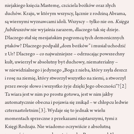
niejakiego księcia Mastemę, czciciela bożków oraz złych
duchów. Kraju, w którym wszyscy, łącznie z rodziną Abrama,
są wiernymi wyznawcami idoli. Wszyscy – tylko nie on.
Księga
Jubileuszów
nie wyjaśnia zarazem, dlaczego tak się dzieje.
Dlaczego stał się mesjańskim pogromcą tych demonicznych
ptaków? Dlaczego podpalił „dom bożków” i musiał uchodzić
z Ur? Dlaczego – co najważniejsze – odrzucając powszechny
kult, uwierzył w absolutny byt duchowy, niematerialny –
w niewidzialnego i jedynego „Boga z nieba, który zsyła deszcz
i rosę na ziemię, który stworzył wszystko na ziemi, a stworzył
przez swoje słowo i wszystko żyje dzięki Jego obecności”?
[2]
Ta wiara jest w nim po prostu gotowa, jest w nim jakby
automatycznie obecna i pojawia się znikąd – w chłopcu ledwie
czternastoletnim
[3]
. Wydaje się to jednak w wielu
momentach sprzeczne z przekazami najstarszymi, tymi z
Księgi Rodzaju. Nie wiadomo oczywiście z absolutną