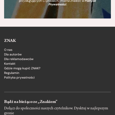
przysługujących Ci prawach, można znaleźć w
Polityce
Prywatności
.
ZNAK
O nas
Dla autorów
Dla reklamodawców
Kontakt
Gdzie mogę kupić ZNAK?
Regulamin
Polityka prywatności
Bądź na bieżąco ze „Znakiem”
Dołącz do społeczności naszych czytelnikow. Dysktuj w najlepszym
gronie