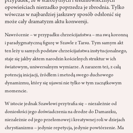
przypadek, że w starożytnych i średniowiecznych
opowieściach nierzadko poprzedza je zbrodnia. Tylko
wówczas w najbardziej jaskrawy sposób odsłonić się
może cały dramatyzm aktu konwersji.
Nawrócenie – w przypadku chrześcijaństwa – ma swą koronną
i paradygmatyczną figurę w Szawle z Tarsu. Tym samym akt
ten leży u samych podstaw chrześcijaństwa instytucjonalnego,
staje się jakby aktem narodzin kościelnych struktur w ich
światowym, uniwersalnym wymiarze. A zarazem też, z całą
potencją inicjacji, źródłem i metodą swego duchowego
dynamizmu, który się ujawni nie tylko w tym zaczątkowym
momencie.
W istocie jednak Szawłowi przytrafia się – niezależnie od
doniosłości jego doświadczenia na drodze do Damaszku,
niezależnie od jego przełomowej i kreatywnej roli w dziejach
chrystianizmu – jedynie repetycja, jedynie powtórzenie. Ma