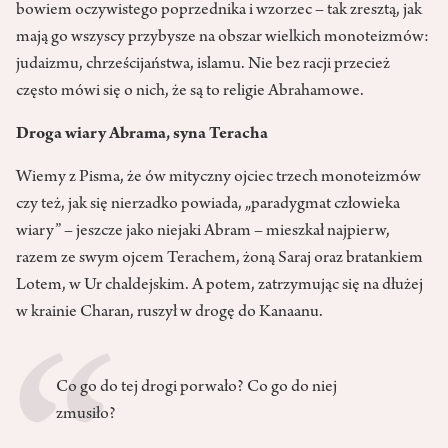
bowiem oczywistego poprzednika i wzorzec – tak zresztą, jak
mają go wszyscy przybysze na obszar wielkich monoteizmów:
judaizmu, chrześcijaństwa, islamu. Nie bez racji przecież
często mówi się o nich, że są to religie Abrahamowe.
Droga wiary Abrama, syna Teracha
Wiemy z Pisma, że ów mityczny ojciec trzech monoteizmów
czy też, jak się nierzadko powiada, „paradygmat człowieka
wiary” – jeszcze jako niejaki Abram – mieszkał najpierw,
razem ze swym ojcem Terachem, żoną Saraj oraz bratankiem
Lotem, w Ur chaldejskim. A potem, zatrzymując się na dłużej
w krainie Charan, ruszył w drogę do Kanaanu.
Co go do tej drogi porwało? Co go do niej
zmusiło?