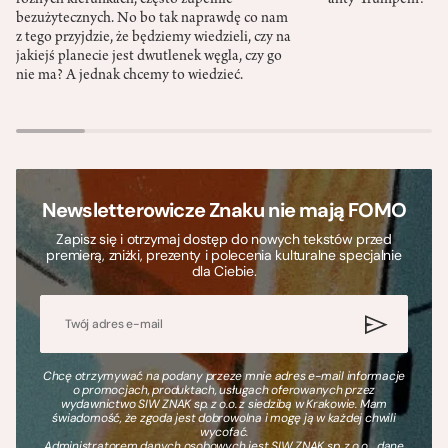
bezużytecznych. No bo tak naprawdę co nam
z tego przyjdzie, że będziemy wiedzieli, czy na
jakiejś planecie jest dwutlenek węgla, czy go
nie ma? A jednak chcemy to wiedzieć.
Newsletterowicze Znaku nie mają FOMO
Zapisz się i otrzymaj dostęp do nowych tekstów przed
premierą, zniżki, prezenty i polecenia kulturalne specjalnie
dla Ciebie.
Chcę otrzymywać na podany przeze mnie adres e-mail informacje
o promocjach, produktach, usługach oferowanych przez
wydawnictwo SIW ZNAK sp. z o.o. z siedzibą w Krakowie. Mam
świadomość, że zgoda jest dobrowolna i mogę ją w każdej chwili
wycofać.
Administratorem danych osobowych jest SIW ZNAK sp. z o.o., dane