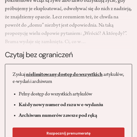
pokoleniowe wciąż są żywe albo łatwo odzyskują życie, gdy
próbujemy je eksploatować, odwoływać się do nich z nadzieją,
że znajdziemy oparcie. Lecz rozumiem też, że chwila na
powrót do „domu” niezbyt jest odpowiednia. Na taką
propozycję wielu odpowie pytaniem: „Wrócić? A którędy?”.
Brama wydaje się zamknięta. Ci, co w…
Czytaj bez ograniczeń
Zyskaj
nielimitowany dostęp do wszystkich
artykułów,
e-wydań i archiwum
Pełny dostęp do wszystkich artykułów
Każdy nowy numer od razu w e-wydaniu
Archiwum numerów zawsze pod ręką
Rozpocznij prenumeratę