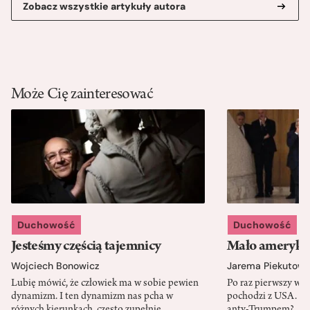
Zobacz wszystkie artykuły autora
Może Cię zainteresować
Duchowość
Duchowość
Jesteśmy częścią tajemnicy
Mało amerykań
Wojciech Bonowicz
Jarema Piekutows
Lubię mówić, że człowiek ma w sobie pewien
Po raz pierwszy w h
dynamizm. I ten dynamizm nas pcha w
pochodzi z USA. Cz
różnych kierunkach, często zupełnie
anty-Trumpem?