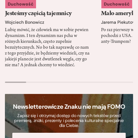
Duchowość
Duchowość
Jesteśmy częścią tajemnicy
Mało amerykań
Wojciech Bonowicz
Jarema Piekutows
Lubię mówić, że człowiek ma w sobie pewien
Po raz pierwszy w h
dynamizm. I ten dynamizm nas pcha w
pochodzi z USA. Cz
różnych kierunkach, często zupełnie
anty-Trumpem?
bezużytecznych. No bo tak naprawdę co nam
z tego przyjdzie, że będziemy wiedzieli, czy na
jakiejś planecie jest dwutlenek węgla, czy go
nie ma? A jednak chcemy to wiedzieć.
Newsletterowicze Znaku nie mają FOMO
Zapisz się i otrzymaj dostęp do nowych tekstów przed
premierą, zniżki, prezenty i polecenia kulturalne specjalnie
dla Ciebie.