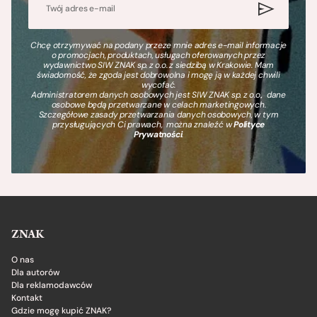
Chcę otrzymywać na podany przeze mnie adres e-mail informacje
o promocjach, produktach, usługach oferowanych przez
wydawnictwo SIW ZNAK sp. z o.o. z siedzibą w Krakowie. Mam
świadomość, że zgoda jest dobrowolna i mogę ją w każdej chwili
wycofać.
Administratorem danych osobowych jest SIW ZNAK sp. z o.o., dane
osobowe będą przetwarzane w celach marketingowych.
Szczegółowe zasady przetwarzania danych osobowych, w tym
przysługujących Ci prawach, można znaleźć w
Polityce
Prywatności
.
ZNAK
O nas
Dla autorów
Dla reklamodawców
Kontakt
Gdzie mogę kupić ZNAK?