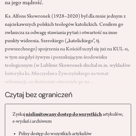
na jego mądrość.
Ks. Alfons Skowronek (1928–2020) był dla mnie jednym z
najciekawszych polskich teologów katolickich. Ceniłem go
zwłaszcza za odwagę stawiania pytań i otwartość na inne
punkty widzenia. Szerokiego („katolickiego”, tj.
powszechnego) spojrzenia na Kościół uczył się już na KUL-u,
w tym niegdyś żywym i poszukującym środowisku
teologicznym (w Lublinie Skowronek słuchał m.in. wykładów
historyka ks. Mieczysława Żywczyńskiego na temat
reformacji, co skutecznie otworzyło go na…
Czytaj bez ograniczeń
Zyskaj
nielimitowany dostęp do wszystkich
artykułów,
e-wydań i archiwum
Pełny dostęp do wszystkich artykułów