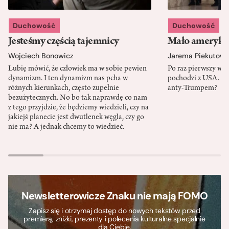
Duchowość
Duchowość
Jesteśmy częścią tajemnicy
Mało amerykań
Wojciech Bonowicz
Jarema Piekutows
Lubię mówić, że człowiek ma w sobie pewien
Po raz pierwszy w h
dynamizm. I ten dynamizm nas pcha w
pochodzi z USA. Cz
różnych kierunkach, często zupełnie
anty-Trumpem?
bezużytecznych. No bo tak naprawdę co nam
z tego przyjdzie, że będziemy wiedzieli, czy na
jakiejś planecie jest dwutlenek węgla, czy go
nie ma? A jednak chcemy to wiedzieć.
Newsletterowicze Znaku nie mają FOMO
Zapisz się i otrzymaj dostęp do nowych tekstów przed
premierą, zniżki, prezenty i polecenia kulturalne specjalnie
dla Ciebie.