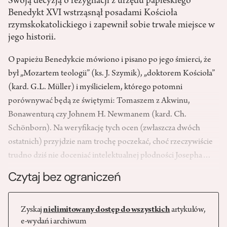
Swoją decyzją o rezygnacji z urzędu papieskiego
Benedykt XVI wstrząsnął posadami Kościoła
rzymskokatolickiego i zapewnił sobie trwałe miejsce w
jego historii.
O papieżu Benedykcie mówiono i pisano po jego śmierci, że
był „Mozartem teologii” (ks. J. Szymik), „doktorem Kościoła”
(kard. G.L. Müller) i myślicielem, którego potomni
porównywać będą ze świętymi: Tomaszem z Akwinu,
Bonawenturą czy Johnem H. Newmanem (kard. Ch.
Schönborn). Na weryfikację tych ocen (zwłaszcza dwóch
ostatnich) przyjdzie nam trochę poczekać, choć rzeczywiście
trudno dziś nie doceniać intelektualnej płodności Josepha…
Czytaj bez ograniczeń
Zyskaj
nielimitowany dostęp do wszystkich
artykułów,
e-wydań i archiwum