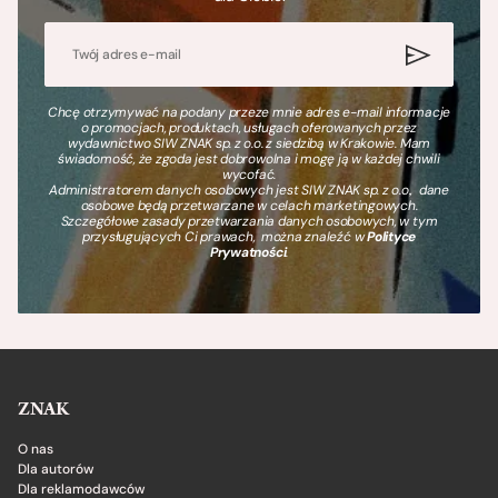
Chcę otrzymywać na podany przeze mnie adres e-mail informacje
o promocjach, produktach, usługach oferowanych przez
wydawnictwo SIW ZNAK sp. z o.o. z siedzibą w Krakowie. Mam
świadomość, że zgoda jest dobrowolna i mogę ją w każdej chwili
wycofać.
Administratorem danych osobowych jest SIW ZNAK sp. z o.o., dane
osobowe będą przetwarzane w celach marketingowych.
Szczegółowe zasady przetwarzania danych osobowych, w tym
przysługujących Ci prawach, można znaleźć w
Polityce
Prywatności
.
ZNAK
O nas
Dla autorów
Dla reklamodawców