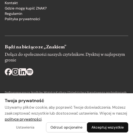
Kontakt
Gdzie mogę kupić ZNAK?
Regulamin
Polityka prywatności
Bądź na bieżąco ze „Znakiem”
Dołącz do społeczności naszych czytelnikow. Dysktuj w najlepszym
gronie
Dofinansowano ze środków Ministra Kultury i Dziedzictwa Narodowego pochodzących
z Funduszu Promocji Kultury – państwowego funduszu celowego.
Twoja prywatność
Używamy plików cookie, aby poprawić Twoje doświadczenia. Możesz
zaakceptować wszystkie lub dostosować ustawienia. Więcej w naszej
polityce prywatności
.
A
A
Wydawca: SIW Znak w Krakowie
Ustawienia
Odrzuć opcjonalne
Akceptuj wszystkie