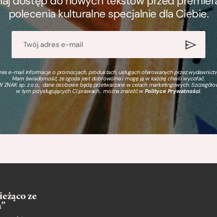
ymaj dostęp do nowych tekstów przed premierą, 
polecenia kulturalne specjalnie dla Ciebie.
s e-mail informacje o promocjach, produktach, usługach oferowanych przez wydawnictwo
Mam świadomość, że zgoda jest dobrowolna i mogę ją w każdej chwili wycofać.
 ZNAK sp. z o.o., dane osobowe będą przetwarzane w celach marketingowych. Szczegół
w tym przysługujących Ci prawach, można znaleźć w
Polityce Prywatności
.
ieżąco ze
m”