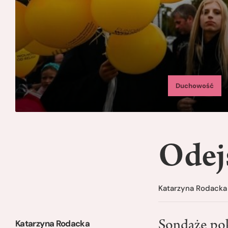
Duchowość
Odej
Katarzyna Rodacka
Katarzyna Rodacka
Sondaże pok