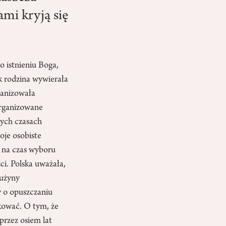
ami kryją się
o istnieniu Boga,
ak rodzina wywierała
rganizowała
organizowane
tych czasach
oje osobiste
ł na czas wyboru
ści. Polska uważała,
rużyny
y o opuszczaniu
ykować. O tym, że
przez osiem lat