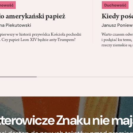
howość
Duchowość
o amerykański papież
Kiedy pośc
ma Piekutowski
Janusz Poniew
 pierwszy w historii przywódca Kościoła pochodzi
Warto czasem odwró
 Czy papież Leon XIV będzie anty-Trumpem?
i podążać ku temu,
rzeczy ziemskie są 
terowicze Znaku nie m