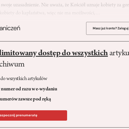
ą swoje uzasadnienie. Nie uważa, że Kościół uznaje kobiety za gor
kobiety do kapłaństwa, więc nie ma możliwości,…
raniczeń
Masz już konto? Zaloguj
limitowany dostęp do wszystkich
artyku
rchiwum
 do wszystkich artykułów
numer od razu w e-wydaniu
umerów zawsze pod ręką
ozpocznij prenumeratę