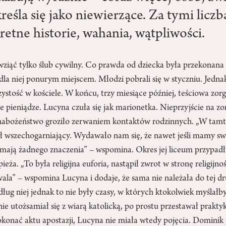
eśla się jako niewierzące. Za tymi liczb
etne historie, wahania, wątpliwości.
ziąć tylko ślub cywilny. Co prawda od dziecka była przekonana 
 dla niej ponurym miejscem. Młodzi pobrali się w styczniu. Jedn
czystość w kościele. W końcu, trzy miesiące później, teściowa zo
e pieniądze. Lucyna czuła się jak marionetka. Nieprzyjście na z
h nabożeństwo groziło zerwaniem kontaktów rodzinnych. „W tam
ył wszechogarniający. Wydawało nam się, że nawet jeśli mamy sw
e mają żadnego znaczenia” – wspomina. Okres jej liceum przypad
ieża. „To była religijna euforia, nastąpił zwrot w stronę religijno
ala” – wspomina Lucyna i dodaje, że sama nie należała do tej d
ug niej jednak to nie były czasy, w których ktokolwiek myślałb
ś nie utożsamiał się z wiarą katolicką, po prostu przestawał prakt
konać aktu apostazji, Lucyna nie miała wtedy pojęcia. Dominik 