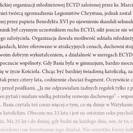
lickiej organizacji młodzieżowej ECYD założonej przez ks. Marci
eż twórcą zgromadzenia Legionistów Chrystusa, jednak został 
znej przez papieża Benedykta XVI po ujawnieniu skandali seksual
inik był czynnym uczestnikiem ruchu ECYD, nikt jeszcze nie wi
go założyciela. Organizacja dawała możliwość udziału młodzież
jazdach, które oferowano w atrakcyjnych cenach, duchowni stoją
 swoim dobrym wykształceniem, a działalność w szeregach ECY
a poczucie wspólnoty. Gdy Basia była w gimnazjum, bardzo mocn
ię w życie Kościoła. Chcąc być bardziej świadomą katoliczką, za
I tak przez cztery lata, codziennie chociaż fragment. Oczywiście 
ię przed posiłkami. „Ja nie odprawiałam żadnych regułek tylko z 
 pytań i miałam wielką potrzebę rozwoju duchowego” – wspomi
a. Basia czytała też coraz więcej o tym, co się dzieje w Watykanie
 katolickim. Obecnie ma 23 lata i jest na ostatnim roku psychol
. Ma 25 lat i do dzisiaj, gdy budzi się każdego dnia, wie, że to, 
ościołowi i nie kwestionuje jego działań. Nie wszystkie formy kul