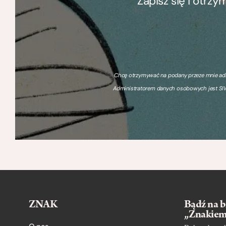
Zapisz się i otrz
Chcę otrzymywać na podany przeze mnie adre
Administratorem danych osobowych jest SIW
ZNAK
Bądź na b
„Znakie