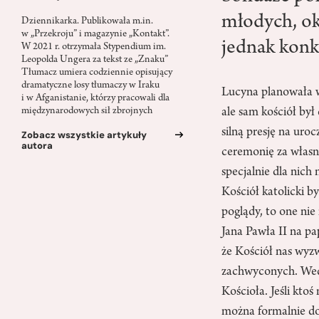
młodych, okr
Dziennikarka. Publikowała m.in.
w „Przekroju” i magazynie „Kontakt”.
jednak konkr
W 2021 r. otrzymała Stypendium im.
Leopolda Ungera za tekst ze „Znaku”
Tłumacz umiera codziennie opisujący
dramatyczne losy tłumaczy w Iraku
Lucyna planowała w
i w Afganistanie, którzy pracowali dla
ale sam kościół był
międzynarodowych sił zbrojnych
silną presję na uro
Zobacz wszystkie artykuły
autora
ceremonię za własn
specjalnie dla nic
Kościół katolicki b
poglądy, to one ni
Jana Pawła II na pap
że Kościół nas wyzw
zachwyconych. Wedł
Kościoła. Jeśli kto
można formalnie do