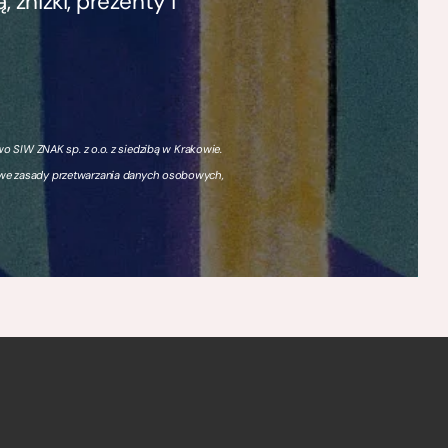
zniżki, prezenty i
 SIW ZNAK sp. z o.o. z siedzibą w Krakowie.
owe zasady przetwarzania danych osobowych,