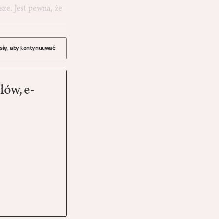
sze. Jest pewna, że
 się, aby kontynuuwać
łów, e-