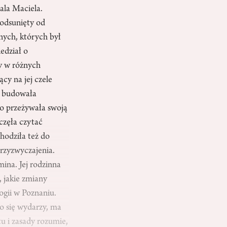
ala Maciela.
odsunięty od
nych, których był
edział o
y w różnych
cy na jej czele
D budowała
o przeżywała swoją
częła czytać
chodziła też do
przyzwyczajenia.
na. Jej rodzinna
, jakie zmiany
ogii w Poznaniu.
co się wydarzy, ma
tu i zasady rozumie,