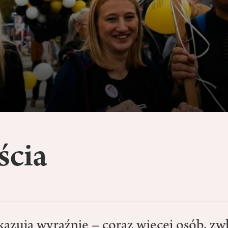
ścia
azują wyraźnie – coraz więcej osób, zw