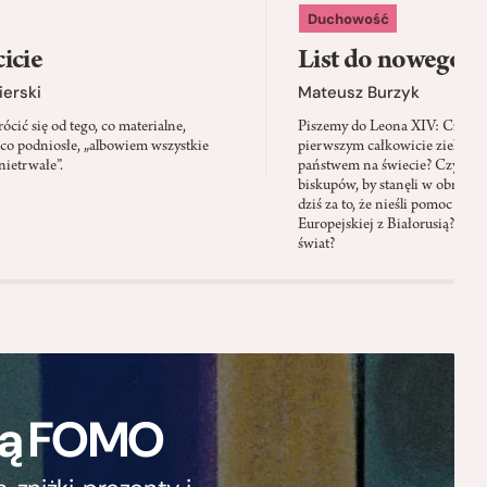
Duchowość
icie
List do nowego p
ierski
Mateusz Burzyk
cić się od tego, co materialne,
Piszemy do Leona XIV: Czy Wa
 co podniosłe, „albowiem wszystkie
pierwszym całkowicie zielony
nietrwałe”.
państwem na świecie? Czy prze
biskupów, by stanęli w obroni
dziś za to, że nieśli pomoc mi
Europejskiej z Białorusią? Czy
świat?
ają FOMO