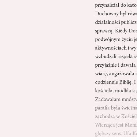
przynależał do kato
Duchowny był równi
działalności public
sprawcą. Kiedy Dom
podwójnym życiu je
aktywnościach i wy
wzbudzali respekt
przyjaźnie i dawał
wiarę, angażowała s
codziennie Biblię. 
kościoła, modliła s
Zadawałam mnóstwo
parafia była świetn
zachodzą w Kościele
Wierząca jest Monika
głębszy sens. Ufa K