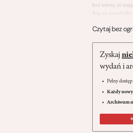
lecz wierzy, że maj
Bóg nie powołałby 
Czytaj bez og
Zyskaj
nie
wydań i a
Pełny dostęp
Każdy nowy 
Archiwum n
R