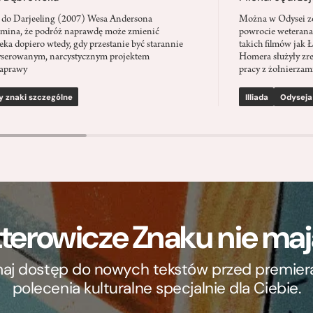
 do Darjeeling (2007) Wesa Andersona
Można w Odysei zo
mina, że podróż naprawdę może zmienić
powrocie weterana
eka dopiero wtedy, gdy przestanie być starannie
takich filmów jak 
serowanym, narcystycznym projektem
Homera służyły zre
aprawy
pracy z żołnierzami
y znaki szczególne
Illiada
Odyseja
terowicze Znaku nie m
ymaj dostęp do nowych tekstów przed premierą, 
polecenia kulturalne specjalnie dla Ciebie.