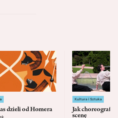
a
Kultura i Sztuka
as dzieli od Homera
Jak choreografia
scenę
ek