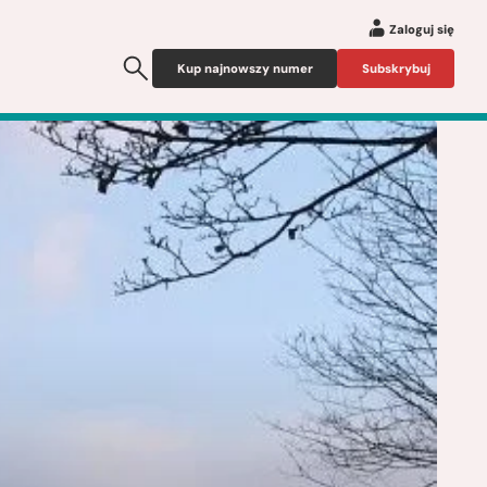
Zaloguj się
Kup najnowszy numer
Subskrybuj