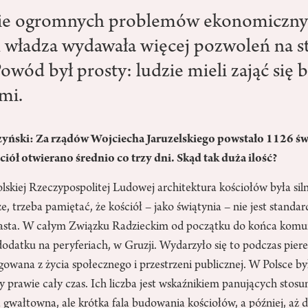
 ogromnych problemów ekonomicznyc
 władza wydawała więcej pozwoleń na s
owód był prosty: ludzie mieli zająć się 
mi.
yński: Za rządów Wojciecha Jaruzelskiego powstało 1126 świ
iół otwierano średnio co trzy dni. Skąd tak duża ilość?
kiej Rzeczypospolitej Ludowej architektura kościołów była siln
ze, trzeba pamiętać, że kościół – jako świątynia – nie jest standa
miasta. W całym Związku Radzieckim od początku do końca ko
dodatku na peryferiach, w Gruzji. Wydarzyło się to podczas pieres
ugowana z życia społecznego i przestrzeni publicznej. W Polsce by
 prawie cały czas. Ich liczba jest wskaźnikiem panujących stos
a gwałtowna, ale krótka fala budowania kościołów, a później, aż d