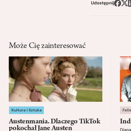
Udostępnij
Może Cię zainteresować
Kultura i Sztuka
Feli
Austenmania. Dlaczego TikTok
Ind
pokochał Jane Austen
Dian