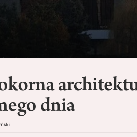
okorna architekt
mego dnia
yński