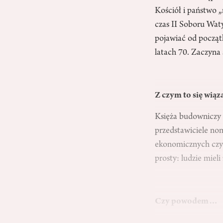
Kościół i państwo „
czas II Soboru Wat
pojawiać od początk
latach 70. Zaczyna 
Z czym to się wiąz
Księża budowniczy l
przedstawiciele n
ekonomicznych czy 
prosty: ludzie mieli
Czy powodem…