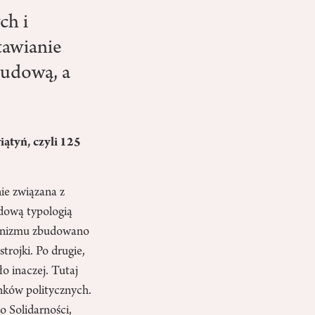
h i
tawianie
budową, a
ątyń, czyli 125
ie związana z
rdową typologią
munizmu zbudowano
trojki. Po drugie,
ło inaczej. Tutaj
unków politycznych.
o Solidarności,