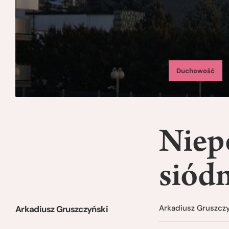
Duchowość
Niep
siód
Arkadiusz Gruszcz
Arkadiusz Gruszczyński