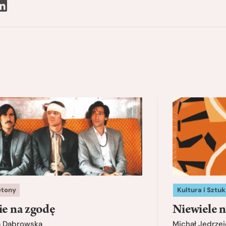
etony
Kultura i Sztuk
ie na zgodę
Niewiele n
a Dąbrowska
Michał Jędrzej