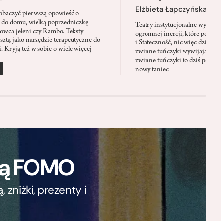
Elżbieta Łapczyńska
baczyć pierwszą opowieść o
 do domu, wielką poprzedniczkę
Teatry instytucjonalne wyobra
Łowca jeleni czy Rambo. Teksty
ogromnej inercji, które ponad 
sztą jako narzędzie terapeutyczne do
i Stateczność, nic więc dziwne
. Kryją też w sobie o wiele więcej
zwinne tuńczyki wywijają zach
zwinne tuńczyki to dziś perfor
nowy taniec
ają FOMO
zniżki, prezenty i