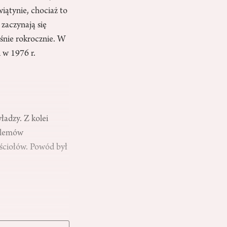
iątynie, chociaż to
zaczynają się
ośnie rokrocznie. W
 w 1976 r.
ładzy. Z kolei
blemów
ściołów. Powód był