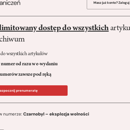
raniczeń
Masz już konto? Zaloguj
limitowany dostęp do wszystkich
artyku
rchiwum
 do wszystkich artykułów
numer od razu w e-wydaniu
umerów zawsze pod ręką
ozpocznij prenumeratę
ę w numerze:
Czarnobyl – eksplozja wolności