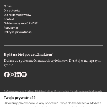
O nas
Dla autorów
Dla reklamodawców
Kontakt
Gdzie mogę kupić ZNAK?
Regulamin
Polityka prywatności
Bądź na bieżąco ze „Znakiem”
Dołącz do społeczności naszych czytelnikow. Dysktuj w najlepszym
gronie
Dofinansowano ze środków Ministra Kultury i Dziedzictwa Narodowego pochodzących
z Funduszu Promocji Kultury – państwowego funduszu celowego.
Twoja prywatność
Używamy plików cookie, aby poprawić Twoje doświadczenia. Możesz