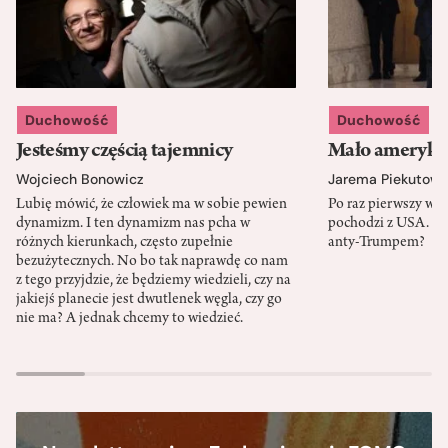
Duchowość
Duchowość
Jesteśmy częścią tajemnicy
Mało amerykań
Wojciech Bonowicz
Jarema Piekutows
Lubię mówić, że człowiek ma w sobie pewien
Po raz pierwszy w h
dynamizm. I ten dynamizm nas pcha w
pochodzi z USA. Cz
różnych kierunkach, często zupełnie
anty-Trumpem?
bezużytecznych. No bo tak naprawdę co nam
z tego przyjdzie, że będziemy wiedzieli, czy na
jakiejś planecie jest dwutlenek węgla, czy go
nie ma? A jednak chcemy to wiedzieć.