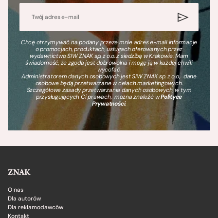
Chcę otrzymywać na podany przeze mnie adres e-mail informacje
o promocjach, produktach, usługach oferowanych przez
wydawnictwo SIW ZNAK sp. z o.o. z siedzibą w Krakowie. Mam
świadomość, że zgoda jest dobrowolna i mogę ją w każdej chwili
wycofać.
Administratorem danych osobowych jest SIW ZNAK sp. z o.o., dane
osobowe będą przetwarzane w celach marketingowych.
Szczegółowe zasady przetwarzania danych osobowych, w tym
przysługujących Ci prawach, można znaleźć w
Polityce
Prywatności
.
ZNAK
O nas
Dla autorów
Dla reklamodawców
Kontakt