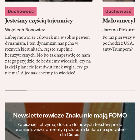
Duchowość
Duchowość
Jesteśmy częścią tajemnicy
Mało amerykań
Wojciech Bonowicz
Jarema Piekutows
Lubię mówić, że człowiek ma w sobie pewien
Po raz pierwszy w h
dynamizm. I ten dynamizm nas pcha w
pochodzi z USA. Cz
różnych kierunkach, często zupełnie
anty-Trumpem?
bezużytecznych. No bo tak naprawdę co nam
z tego przyjdzie, że będziemy wiedzieli, czy na
jakiejś planecie jest dwutlenek węgla, czy go
nie ma? A jednak chcemy to wiedzieć.
Newsletterowicze Znaku nie mają FOMO
Zapisz się i otrzymaj dostęp do nowych tekstów przed
premierą, zniżki, prezenty i polecenia kulturalne specjalnie
dla Ciebie.