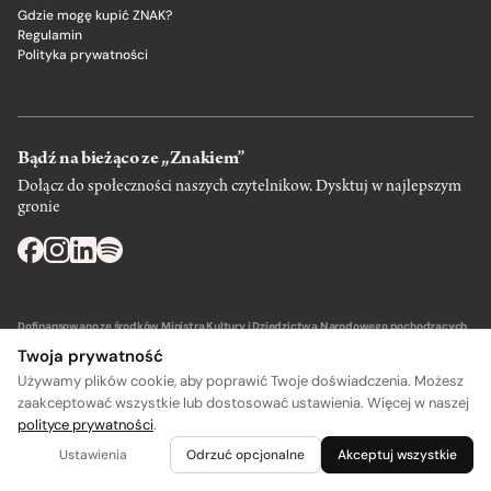
Gdzie mogę kupić ZNAK?
Regulamin
Polityka prywatności
Bądź na bieżąco ze „Znakiem”
Dołącz do społeczności naszych czytelnikow. Dysktuj w najlepszym
gronie
Dofinansowano ze środków Ministra Kultury i Dziedzictwa Narodowego pochodzących
z Funduszu Promocji Kultury – państwowego funduszu celowego.
Twoja prywatność
Używamy plików cookie, aby poprawić Twoje doświadczenia. Możesz
zaakceptować wszystkie lub dostosować ustawienia. Więcej w naszej
polityce prywatności
.
A
A
Wydawca: SIW Znak w Krakowie
Ustawienia
Odrzuć opcjonalne
Akceptuj wszystkie