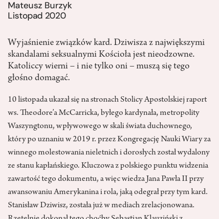
Mateusz Burzyk
Listopad 2020
Wyjaśnienie związków kard. Dziwisza z największymi
skandalami seksualnymi Kościoła jest nieodzowne.
Katoliccy wierni – i nie tylko oni – muszą się tego
głośno domagać.
10 listopada ukazał się na stronach Stolicy Apostolskiej raport
ws. Theodore’a McCarricka, byłego kardynała, metropolity
Waszyngtonu, wpływowego w skali świata duchownego,
który po uznaniu w 2019 r. przez Kongregację Nauki Wiary za
winnego molestowania nieletnich i dorosłych został wydalony
ze stanu kapłańskiego. Kluczowa z polskiego punktu widzenia
zawartość tego dokumentu, a więc wiedza Jana Pawła II przy
awansowaniu Amerykanina i rola, jaką odegrał przy tym kard.
Stanisław Dziwisz, została już w mediach zrelacjonowana.
Rzetelnie dokonał tego choćby
Sebastian Klauziński z