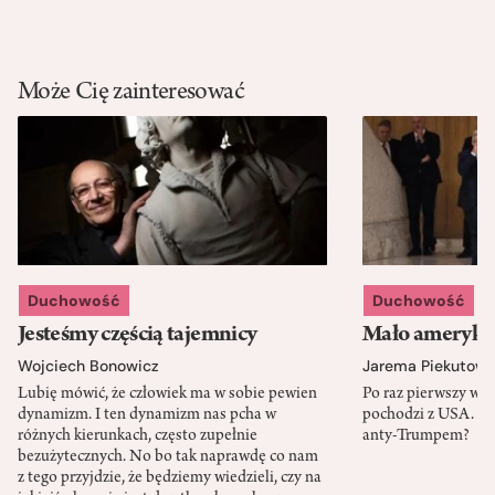
Może Cię zainteresować
Duchowość
Duchowość
Jesteśmy częścią tajemnicy
Mało amerykań
Wojciech Bonowicz
Jarema Piekutows
Lubię mówić, że człowiek ma w sobie pewien
Po raz pierwszy w h
dynamizm. I ten dynamizm nas pcha w
pochodzi z USA. Cz
różnych kierunkach, często zupełnie
anty-Trumpem?
bezużytecznych. No bo tak naprawdę co nam
z tego przyjdzie, że będziemy wiedzieli, czy na