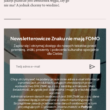
jakiejś planecie jest dwutlenek węgla, czy go
nie ma? A jednak chcemy to wiedzieć.
Newsletterowicze Znaku nie mają FOMO
Zapisz się i otrzymaj dostęp do nowych tekstów przed
premierą, zniżki, prezenty i polecenia kulturalne specjalnie
dla Ciebie.
Chcę otrzymywać na podany przeze mnie adres e-mail informacje
o promocjach, produktach, usługach oferowanych przez
wydawnictwo SIW ZNAK sp. z o.o. z siedzibą w Krakowie. Mam
świadomość, że zgoda jest dobrowolna i mogę ją w każdej chwili
wycofać.
Administratorem danych osobowych jest SIW ZNAK sp. z o.o., dane
osobowe będą przetwarzane w celach marketingowych.
Szczegółowe zasady przetwarzania danych osobowych, w tym
przysługujących Ci prawach, można znaleźć w
Polityce