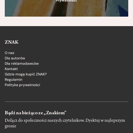
Prywatności
.
ZNAK
O nas
Dla autorów
Dla reklamodawców
Kontakt
Gdzie mogę kupić ZNAK?
Regulamin
Polityka prywatności
Bądź na bieżąco ze „Znakiem”
Dołącz do społeczności naszych czytelnikow. Dysktuj w najlepszym
gronie