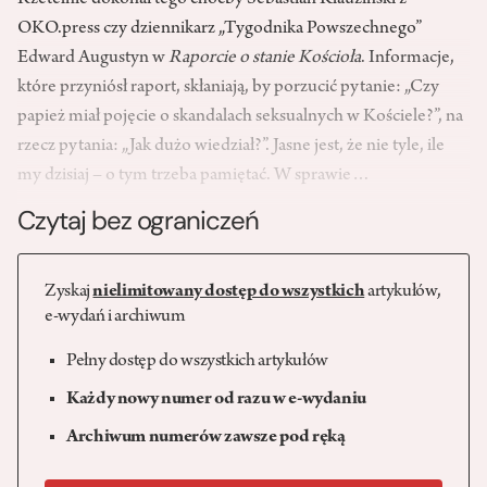
OKO.press
czy dziennikarz „Tygodnika Powszechnego”
Edward Augustyn w
Raporcie o stanie Kościoła
. Informacje,
które przyniósł raport, skłaniają, by porzucić pytanie: „Czy
papież miał pojęcie o skandalach seksualnych w Kościele?”, na
rzecz pytania: „Jak dużo wiedział?”. Jasne jest, że nie tyle, ile
my dzisiaj – o tym trzeba pamiętać. W sprawie…
Czytaj bez ograniczeń
Zyskaj
nielimitowany dostęp do wszystkich
artykułów,
e-wydań i archiwum
Pełny dostęp do wszystkich artykułów
Każdy nowy numer od razu w e-wydaniu
Archiwum numerów zawsze pod ręką