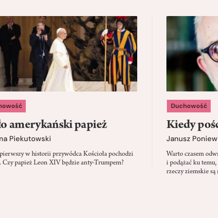
howość
Duchowość
o amerykański papież
Kiedy pośc
ma Piekutowski
Janusz Poniew
 pierwszy w historii przywódca Kościoła pochodzi
Warto czasem odwró
 Czy papież Leon XIV będzie anty-Trumpem?
i podążać ku temu,
rzeczy ziemskie są 