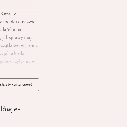
-Kozak z
acebooku o nazwie
Gdańsku nie
c, jak sprawy maja
oczątkowo w gronie
 jakie kroki
 jeszcze żyłyśmy w
 się, aby kontynuuwać
łów, e-