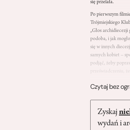
się przelała.
Po pierwszym filmie
Trójmiejskiego Klu
„Głos archidiecezj
podoba, i jak mogło
się w innych diece
samych kobiet – spo
podjąć, żeby popraw
przeświadczeniu, że
Czytaj bez og
Zyskaj
nie
wydań i a