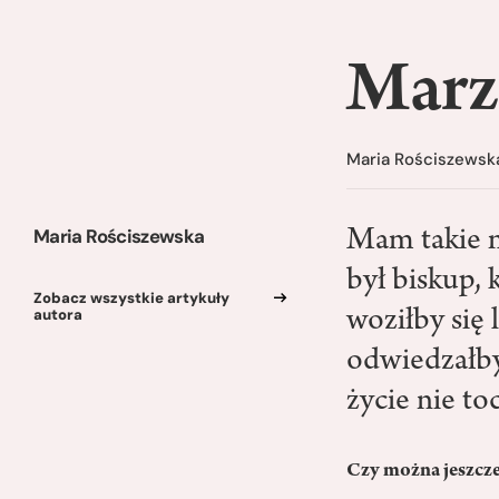
Marz
Maria Rościszewsk
Maria Rościszewska
Mam takie m
był biskup,
Zobacz wszystkie artykuły
autora
woziłby się
odwiedzałby
życie nie to
Czy można jeszcz