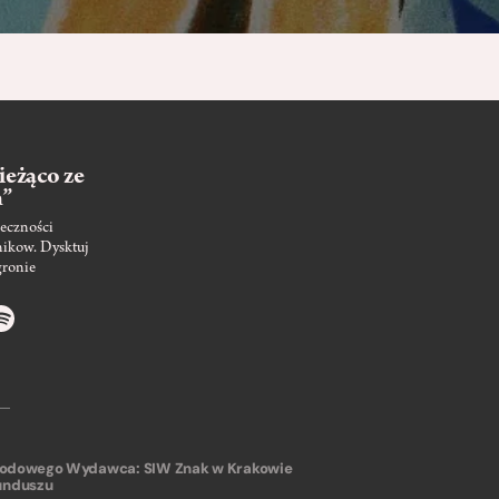
ieżąco ze
m”
eczności
nikow. Dysktuj
gronie
arodowego
Wydawca: SIW Znak w Krakowie
unduszu