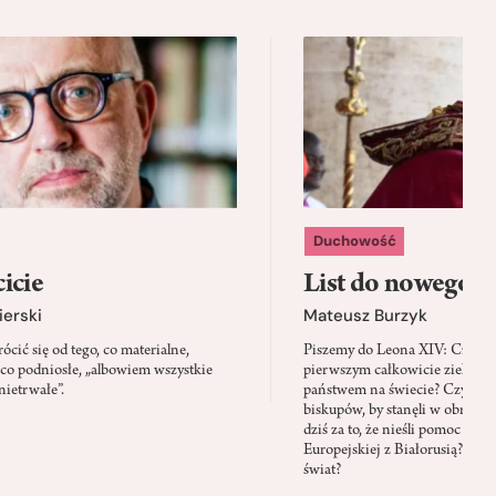
Duchowość
icie
List do nowego p
ierski
Mateusz Burzyk
cić się od tego, co materialne,
Piszemy do Leona XIV: Czy Wa
 co podniosłe, „albowiem wszystkie
pierwszym całkowicie zielony
nietrwałe”.
państwem na świecie? Czy prze
biskupów, by stanęli w obroni
dziś za to, że nieśli pomoc mi
Europejskiej z Białorusią? Czy
świat?