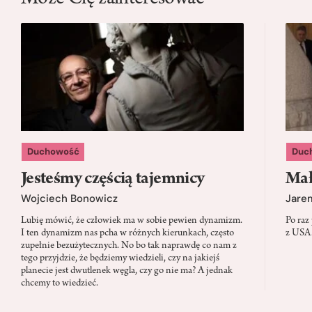
Duchowość
Duc
Jesteśmy częścią tajemnicy
Mał
Wojciech Bonowicz
Jare
Lubię mówić, że człowiek ma w sobie pewien dynamizm.
Po raz
I ten dynamizm nas pcha w różnych kierunkach, często
z USA.
zupełnie bezużytecznych. No bo tak naprawdę co nam z
tego przyjdzie, że będziemy wiedzieli, czy na jakiejś
planecie jest dwutlenek węgla, czy go nie ma? A jednak
chcemy to wiedzieć.