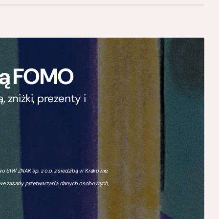
ają FOMO
zniżki, prezenty i
 SIW ZNAK sp. z o.o. z siedzibą w Krakowie.
owe zasady przetwarzania danych osobowych,