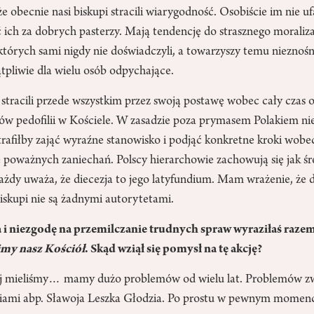
e obecnie nasi biskupi stracili wiarygodność. Osobiście im nie u
 ich za dobrych pasterzy. Mają tendencję do strasznego moraliz
których sami nigdy nie doświadczyli, a towarzyszy temu nieznoś
tpliwie dla wielu osób odpychające.
 stracili przede wszystkim przez swoją postawę wobec cały czas
ów pedofilii w Kościele. W zasadzie poza prymasem Polakiem n
trafiłby zająć wyraźne stanowisko i podjąć konkretne kroki wobe
się poważnych zaniechań. Polscy hierarchowie zachowują się jak ś
ażdy uważa, że diecezja to jego latyfundium. Mam wrażenie, że d
skupi nie są żadnymi autorytetami.
a i niezgodę na przemilczanie trudnych spraw wyraziłaś raze
my nasz Kościół
. Skąd wziął się pomysł na tę akcję?
iej mieliśmy… mamy dużo problemów od wielu lat. Problemów z
niami abp. Sławoja Leszka Głodzia. Po prostu w pewnym momenc