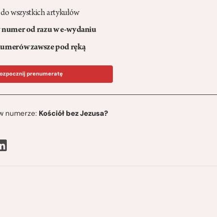
 do wszystkich artykułów
numer od razu w e-wydaniu
umerów zawsze pod ręką
ozpocznij prenumeratę
ę w numerze:
Kościół bez Jezusa?