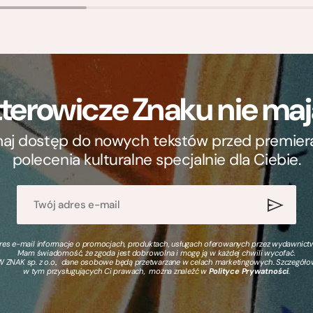
terowicze Znaku nie m
ymaj dostęp do nowych tekstów przed premierą, 
polecenia kulturalne specjalnie dla Ciebie.
s e-mail informacje o promocjach, produktach, usługach oferowanych przez wydawnictwo
Mam świadomość, że zgoda jest dobrowolna i mogę ją w każdej chwili wycofać.
 ZNAK sp. z o.o., dane osobowe będą przetwarzane w celach marketingowych. Szczegół
w tym przysługujących Ci prawach, można znaleźć w
Polityce Prywatności
.