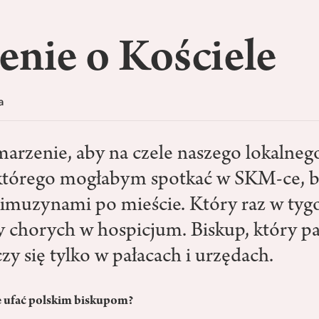
enie o Kościele
a
arzenie, aby na czele naszego lokalneg
 którego mogłabym spotkać w SKM-ce, b
 limuzynami po mieście. Który raz w tyg
 chorych w hospicjum. Biskup, który pa
czy się tylko w pałacach i urzędach.
e ufać polskim biskupom?