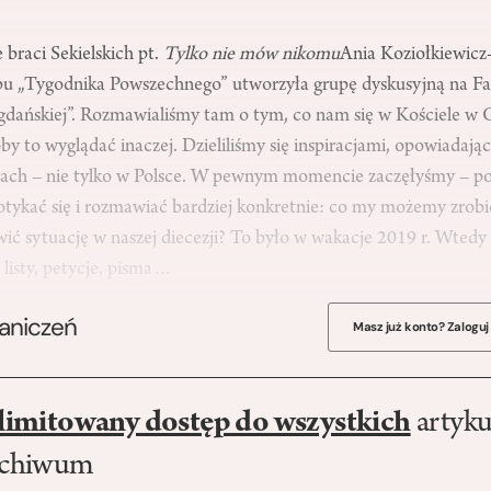
 braci Sekielskich pt.
Tylko nie mów nikomu
Ania Koziołkiewicz
bu „Tygodnika Powszechnego” utworzyła grupę dyskusyjną na F
i gdańskiej”. Rozmawialiśmy tam o tym, co nam się w Kościele w 
by to wyglądać inaczej. Dzieliliśmy się inspiracjami, opowiadają
zjach – nie tylko w Polsce. W pewnym momencie zaczęłyśmy – p
tykać się i rozmawiać bardziej konkretnie: co my możemy zrobić,
ić sytuację w naszej diecezji? To było w wakacje 2019 r. Wtedy
 listy, petycje, pisma…
raniczeń
Masz już konto? Zaloguj
limitowany dostęp do wszystkich
artyku
rchiwum