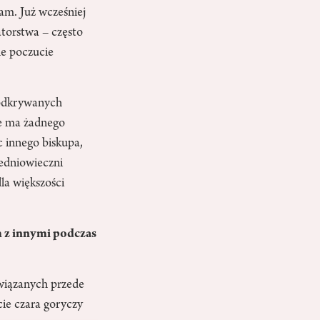
fam. Już wcześniej
atorstwa – często
ne poczucie
 odkrywanych
ie ma żadnego
c innego biskupa,
redniowieczni
la większości
m z innymi podczas
wiązanych przede
ie czara goryczy