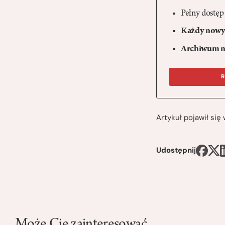
Pełny dostęp
Każdy nowy 
Archiwum n
R
Artykuł pojawił si
Udostępnij
Może Cię zainteresować