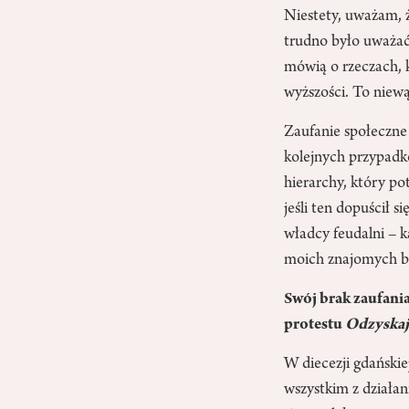
Niestety, uważam, ż
trudno było uważać
mówią o rzeczach, 
wyższości. To niewą
Zaufanie społeczne
kolejnych przypadk
hierarchy, który po
jeśli ten dopuścił 
władcy feudalni – k
moich znajomych bi
Swój brak zaufani
protestu
Odzyskaj
W diecezji gdańsk
wszystkim z działa