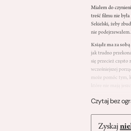
Miałem do czynieni
treść filmu nie był
Sekielski, żeby zbu
nie podejrzewałem.
Ksiądz ma za sob
jak trudno przekona
się przecież częst
wcześniejszej porzą
może pomóc tym, któ
które nie mają jesz
Czytaj bez og
Zyskaj
nie