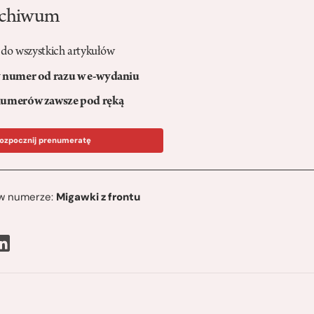
rchiwum
 do wszystkich artykułów
numer od razu w e-wydaniu
umerów zawsze pod ręką
ozpocznij prenumeratę
ę w numerze:
Migawki z frontu