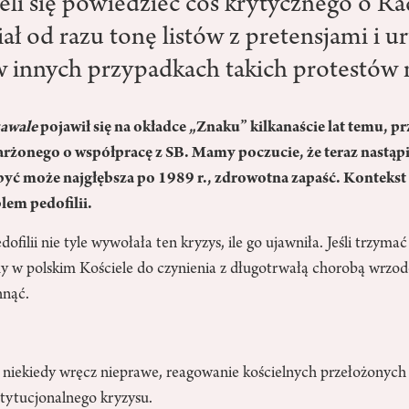
eli się powiedzieć coś krytycznego o Ra
ał od razu tonę listów z pretensjami i u
 w innych przypadkach takich protestów 
zawale
pojawił się na okładce „Znaku” kilkanaście lat temu, pr
arżonego o współpracę z SB. Mamy poczucie, że teraz nastąpi
, być może najgłębsza po 1989 r., zdrowotna zapaść. Konteks
blem pedofilii.
ofilii nie tyle wywołała ten kryzys, ile go ujawniła. Jeśli trzyma
 w polskim Kościele do czynienia z długotrwałą chorobą wrzo
chnąć.
niekiedy wręcz nieprawe, reagowanie kościelnych przełożonych
nstytucjonalnego kryzysu.