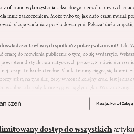
a z ofiarami wykorzystania seksualnego przez duchownych znacz
a dla mnie zaskoczeniem. Może tylko to, jak dużo czasu musiał p
dować relację zaufania z poszkodowanymi. Pokazał dużo empatii,
ą doświadczenie własnych spotkań z pokrzywdzonymi?
Tak. W
ć ofiarę do mówienia publicznie o tym, co się wydarzyło. Wskaz
o z powrotem do tych traumatycznych przeżyć, z mówieniem o nic
dnej terapii to bardzo trudne. Skutki traumy ciągną się latami. F
rzy już są na tyle silni, żeby wykonać kolejny krok. Jest jednak 
cze w sobie takiej siły, które żyją w ciągłym lęku. Wciąż uczymy
raniczeń
Masz już konto? Zaloguj
limitowany dostęp do wszystkich
artyku