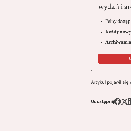
wydań i a
Pełny dostęp
Każdy nowy 
Archiwum n
R
Artykuł pojawił si
Udostępnij