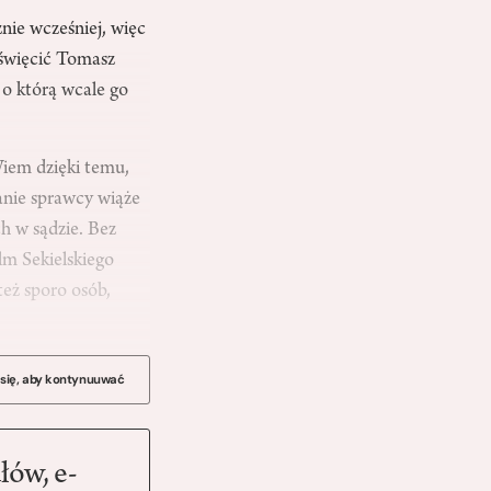
nie wcześniej, więc
oświęcić Tomasz
 o którą wcale go
iem dzięki temu,
anie sprawcy wiąże
h w sądzie. Bez
ilm Sekielskiego
też sporo osób,
…
 się, aby kontynuuwać
łów, e-