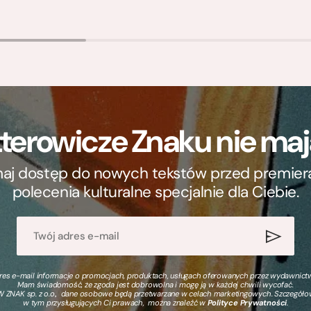
terowicze Znaku nie m
ymaj dostęp do nowych tekstów przed premierą, 
polecenia kulturalne specjalnie dla Ciebie.
s e-mail informacje o promocjach, produktach, usługach oferowanych przez wydawnictwo
Mam świadomość, że zgoda jest dobrowolna i mogę ją w każdej chwili wycofać.
 ZNAK sp. z o.o., dane osobowe będą przetwarzane w celach marketingowych. Szczegół
w tym przysługujących Ci prawach, można znaleźć w
Polityce Prywatności
.