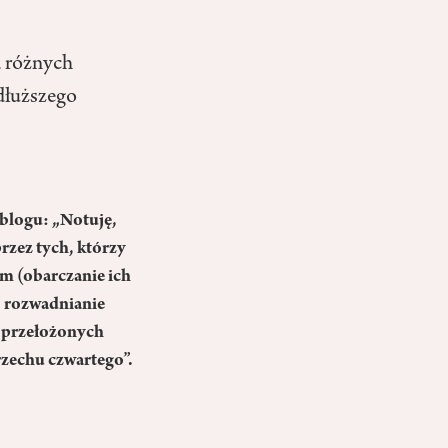
a różnych
 dłuższego
 blogu: „Notuję,
rzez tych, którzy
om (obarczanie ich
w, rozwadnianie
z przełożonych
rzechu czwartego”.