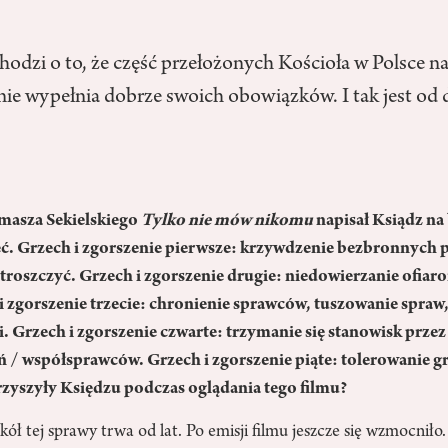
hodzi o to, że część przełożonych Kościoła w Polsce n
nie wypełnia dobrze swoich obowiązków. I tak jest od
omasza Sekielskiego
Tylko nie mów nikomu
napisał Ksiądz na
ć. Grzech i zgorszenie pierwsze: krzywdzenie bezbronnych p
 troszczyć. Grzech i zgorszenie drugie: niedowierzanie ofiar
 i zgorszenie trzecie: chronienie sprawców, tuszowanie spra
. Grzech i zgorszenie czwarte: trzymanie się stanowisk prze
 / współsprawców. Grzech i zgorszenie piąte: tolerowanie g
rzyszyły Księdzu podczas oglądania tego filmu?
ł tej sprawy trwa od lat. Po emisji filmu jeszcze się wzmocniło.