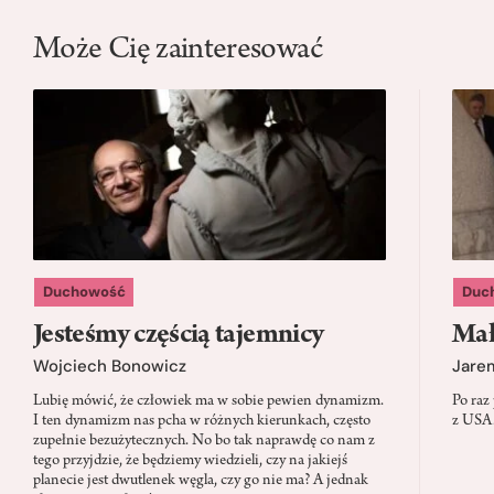
Może Cię zainteresować
Duchowość
Duc
Jesteśmy częścią tajemnicy
Mał
Wojciech Bonowicz
Jare
Lubię mówić, że człowiek ma w sobie pewien dynamizm.
Po raz
I ten dynamizm nas pcha w różnych kierunkach, często
z USA.
zupełnie bezużytecznych. No bo tak naprawdę co nam z
tego przyjdzie, że będziemy wiedzieli, czy na jakiejś
planecie jest dwutlenek węgla, czy go nie ma? A jednak