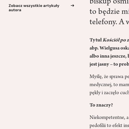
biskup ośmi
Zobacz wszystkie artykuły
autora
to będzie mi
telefony. A
Tytuł
Kościół po 
abp. Wielgusa osk
albo inna jeszcze
jest jasny – to pro
Myślę, że sprawa ped
medycznej, to mamy
pękły i zaczęło cu
To znaczy?
Niekompetentne, a 
pedofilii to efekt i