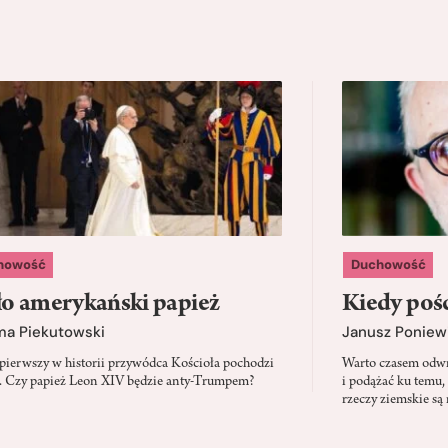
howość
Duchowość
o amerykański papież
Kiedy pośc
ma Piekutowski
Janusz Poniew
 pierwszy w historii przywódca Kościoła pochodzi
Warto czasem odwró
 Czy papież Leon XIV będzie anty-Trumpem?
i podążać ku temu,
rzeczy ziemskie są 