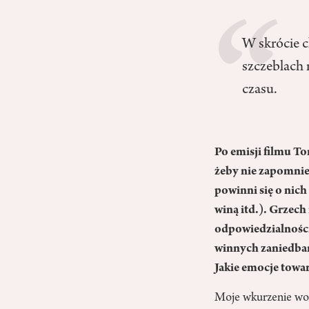
W skrócie c
szczeblach 
czasu.
Po emisji filmu T
żeby nie zapomnie
powinni się o nich
winą itd.). Grzech
odpowiedzialności
winnych zaniedbań
Jakie emocje towa
Moje wkurzenie wokó