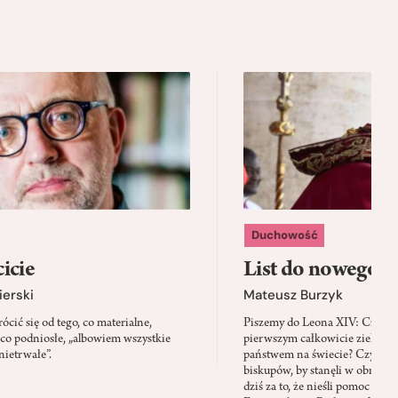
Duchowość
icie
List do nowego p
ierski
Mateusz Burzyk
cić się od tego, co materialne,
Piszemy do Leona XIV: Czy Wa
 co podniosłe, „albowiem wszystkie
pierwszym całkowicie zielony
nietrwałe”.
państwem na świecie? Czy prze
biskupów, by stanęli w obroni
dziś za to, że nieśli pomoc mi