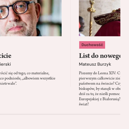
Duchowość
icie
List do nowego p
ierski
Mateusz Burzyk
cić się od tego, co materialne,
Piszemy do Leona XIV: Czy Wa
 co podniosłe, „albowiem wszystkie
pierwszym całkowicie zielony
nietrwałe”.
państwem na świecie? Czy prze
biskupów, by stanęli w obroni
dziś za to, że nieśli pomoc mi
Europejskiej z Białorusią? Czy
świat?