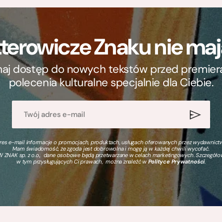
terowicze Znaku nie m
ymaj dostęp do nowych tekstów przed premierą, 
polecenia kulturalne specjalnie dla Ciebie.
s e-mail informacje o promocjach, produktach, usługach oferowanych przez wydawnictwo
Mam świadomość, że zgoda jest dobrowolna i mogę ją w każdej chwili wycofać.
 ZNAK sp. z o.o., dane osobowe będą przetwarzane w celach marketingowych. Szczegół
w tym przysługujących Ci prawach, można znaleźć w
Polityce Prywatności
.