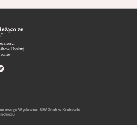
ieżąco ze
m”
eczności
nikow. Dysktuj
gronie
arodowego
Wydawca: SIW Znak w Krakowie
unduszu