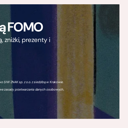
ają FOMO
zniżki, prezenty i
 SIW ZNAK sp. z o.o. z siedzibą w Krakowie.
owe zasady przetwarzania danych osobowych,