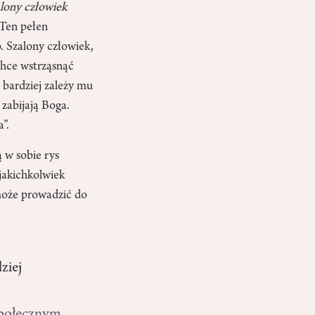
lony człowiek
 Ten pełen
. Szalony człowiek,
chce wstrząsnąć
 bardziej zależy mu
 zabijają Boga.
”.
 w sobie rys
 jakichkolwiek
 może prowadzić do
ziej