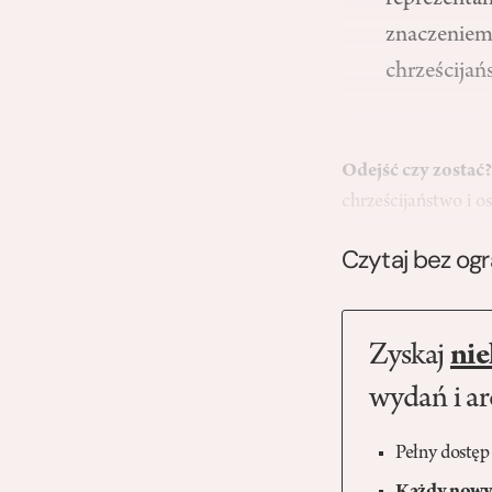
reprezenta
znaczeniem,
chrześcijań
Odejść czy zostać
chrześcijaństwo i o
Czytaj bez og
Zyskaj
nie
wydań i a
Pełny dostęp