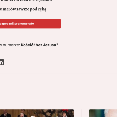
numer od razu w e-wydaniu
umerów zawsze pod ręką
ozpocznij prenumeratę
ę w numerze:
Kościół bez Jezusa?