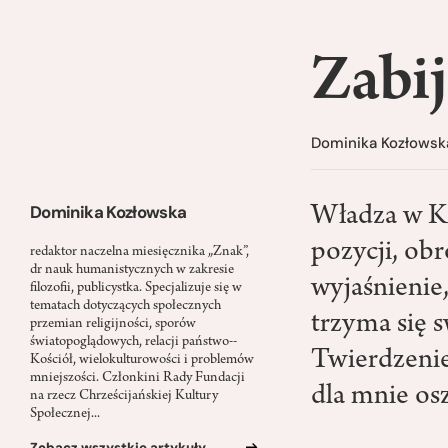
Zabi
Dominika Kozłowsk
Dominika Kozłowska
Władza w Ko
pozycji, obr
redaktor naczelna miesięcznika „Znak”,
dr nauk humanistycznych w zakresie
wyjaśnienie
filozofii, publicystka. Specjalizuje się w
tematach dotyczących społecznych
trzyma się s
przemian religijności, sporów
światopoglądowych, relacji państwo-­
Twierdzenie
Kościół, wielokulturowości i problemów
mniejszości. Członkini Rady Fundacji
dla mnie os
na rzecz Chrześcijańskiej Kultury
Społecznej...
Zobacz wszystkie artykuły