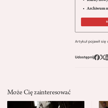
Każdy nowy 
Archiwum n
R
Artykuł pojawił si
Udostępnij
Może Cię zainteresować