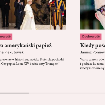
howość
Duchowość
o amerykański papież
Kiedy pośc
ma Piekutowski
Janusz Poniew
 pierwszy w historii przywódca Kościoła pochodzi
Warto czasem odwró
 Czy papież Leon XIV będzie anty-Trumpem?
i podążać ku temu,
rzeczy ziemskie są 