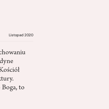
Listopad 2020
zachowaniu
edyne
Kościół
ktury.
 Boga, to