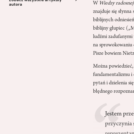
W
Wiedzy radosnej
autora
znajduje się słynna 
biblijnych odniesie
biblijny głupiec („
ludźmi zadufanymi 
na sprowokowaniu do
Pisze bowiem Nietz
Można powiedzieć, 
fundamentalizmu i c
pytań i dzielenia 
błędnego rozpoznan
Jestem prze
przyczynia 