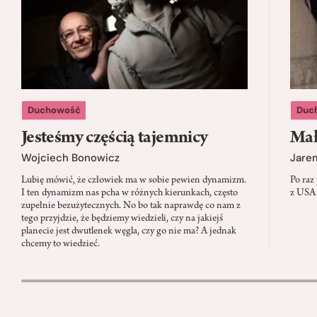
Duchowość
Duc
Jesteśmy częścią tajemnicy
Mał
Wojciech Bonowicz
Jare
Lubię mówić, że człowiek ma w sobie pewien dynamizm.
Po raz
I ten dynamizm nas pcha w różnych kierunkach, często
z USA.
zupełnie bezużytecznych. No bo tak naprawdę co nam z
tego przyjdzie, że będziemy wiedzieli, czy na jakiejś
planecie jest dwutlenek węgla, czy go nie ma? A jednak
chcemy to wiedzieć.