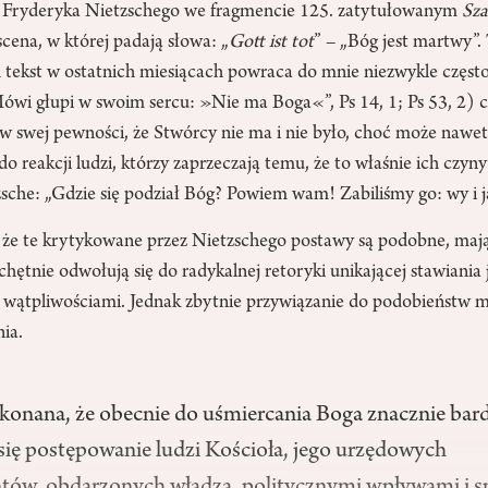
Fryderyka Nietzschego we fragmencie 125. zatytułowanym
Sza
scena, w której padają słowa: „
Gott ist tot
” – „Bóg jest martwy”.
ń tekst w ostatnich miesiącach powraca do mnie niezwykle często
Mówi głupi w swoim sercu: »Nie ma Boga«”, Ps 14, 1; Ps 53, 2) 
w swej pewności, że Stwórcy nie ma i nie było, choć może nawet
 reakcji ludzi, którzy zaprzeczają temu, że to właśnie ich czyny
sche: „Gdzie się podział Bóg? Powiem wam! Zabiliśmy go: wy i ja
że te krytykowane przez Nietzschego postawy są podobne, mają
hętnie odwołują się do radykalnej retoryki unikającej stawiania
się wątpliwościami. Jednak zbytnie przywiązanie do podobieństw
ia.
konana, że obecnie do uśmiercania Boga znacznie bard
się postępowanie ludzi Kościoła, jego urzędowych