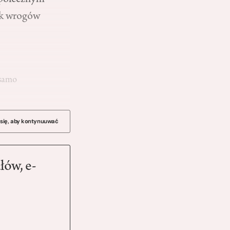
społecznym
iek wrogów
 samo
 się, aby kontynuuwać
łów, e-