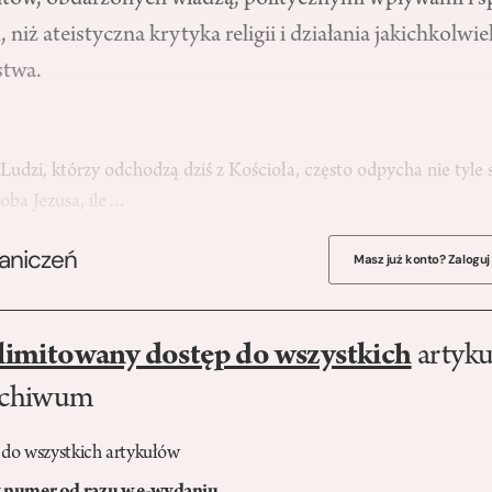
ntów, obdarzonych władzą, politycznymi wpływami i 
 niż ateistyczna krytyka religii i działania jakichkolw
stwa.
?
Ludzi, którzy odchodzą dziś z Kościoła, często odpycha nie tyle
soba Jezusa, ile…
raniczeń
Masz już konto? Zaloguj
limitowany dostęp do wszystkich
artyku
rchiwum
 do wszystkich artykułów