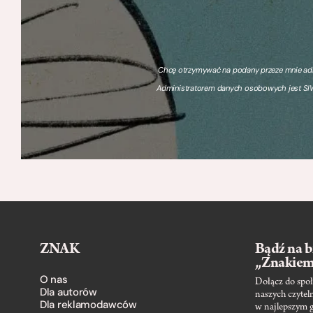
Chcę otrzymywać na podany przeze mnie adre
Administratorem danych osobowych jest SIW
ZNAK
Bądź na b
„Znakie
O nas
Dołącz do społ
Dla autorów
naszych czytel
Dla reklamodawców
w najlepszym 