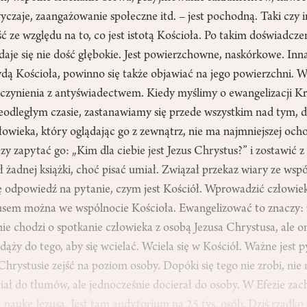
wyczaje, zaangażowanie społeczne itd. – jest pochodną. Taki czy 
 ze względu na to, co jest istotą Kościoła. Po takim doświadcze
aje się nie dość głębokie. Jest powierzchowne, naskórkowe. Inna 
awdą Kościoła, powinno się także objawiać na jego powierzchni.
zynienia z antyświadectwem. Kiedy myślimy o ewangelizacji K
eodległym czasie, zastanawiamy się przede wszystkim nad tym, d
łowieka, który oglądając go z zewnątrz, nie ma najmniejszej och
zy zapytać go: „Kim dla ciebie jest Jezus Chrystus?” i zostawić 
ł żadnej książki, choć pisać umiał. Związał przekaz wiary ze wsp
ię odpowiedź na pytanie, czym jest Kościół. Wprowadzić człowi
usem można we wspólnocie Kościoła. Ewangelizować to znaczy: 
ie chodzi o spotkanie człowieka z osobą Jezusa Chrystusa, ale 
dąży do tego, aby się wcielać. Wciela się w Kościół. Ważne jest py
Chrystusie zejść na poziom osoby. Dopóki się tego nie zrobi, nie 
ł do tłumów, ale jednocześnie docierał do osoby. W Efezie zach
 naukę Jezusa. Jest tam audytorium na 25 tys. osób. Dziś rzadk