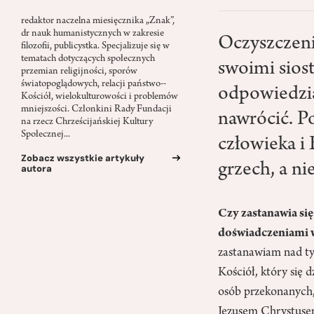
redaktor naczelna miesięcznika „Znak”,
dr nauk humanistycznych w zakresie
Oczyszczeni
filozofii, publicystka. Specjalizuje się w
tematach dotyczących społecznych
swoimi siost
przemian religijności, sporów
światopoglądowych, relacji państwo-­
odpowiedzia
Kościół, wielokulturowości i problemów
mniejszości. Członkini Rady Fundacji
nawrócić. Po
na rzecz Chrześcijańskiej Kultury
Społecznej...
człowieka i
Zobacz wszystkie artykuły
grzech, a nie
autora
Czy zastanawia się
doświadczeniami w
zastanawiam nad tym
Kościół, który się 
osób przekonanych, 
Jezusem Chrystuse