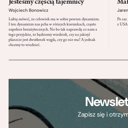
Jesteśmy częścią tajemnicy
Mał
Wojciech Bonowicz
Jare
Lubię mówić, że człowiek ma w sobie pewien dynamizm.
Po raz
I ten dynamizm nas pcha w różnych kierunkach, często
z USA.
zupełnie bezużytecznych. No bo tak naprawdę co nam z
tego przyjdzie, że będziemy wiedzieli, czy na jakiejś
planecie jest dwutlenek węgla, czy go nie ma? A jednak
chcemy to wiedzieć.
Newslet
Zapisz się i otrz