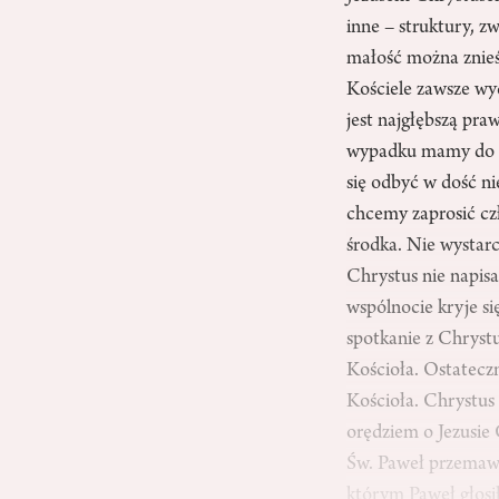
inne – struktury, z
małość można znieść
Kościele zawsze wyd
jest najgłębszą pr
wypadku mamy do c
się odbyć w dość ni
chcemy zaprosić cz
środka. Nie wystarc
Chrystus nie napisa
wspólnocie kryje s
spotkanie z Chryst
Kościoła. Ostateczn
Kościoła. Chrystus 
orędziem o Jezusie 
Św. Paweł przemawia
którym Paweł głosił