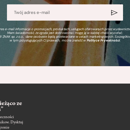
s e-mail informacje o promocjach, produktach, usługach oferowanych przez wydawnictwo
Mam świadomość, że zgoda jest dobrowolna i mogę ją w każdej chwili wycofać.
 ZNAK sp. z o.o., dane osobowe będą przetwarzane w celach marketingowych. Szczegół
w tym przysługujących Ci prawach, można znaleźć w
Polityce Prywatności
.
ieżąco ze
m”
eczności
nikow. Dysktuj
gronie