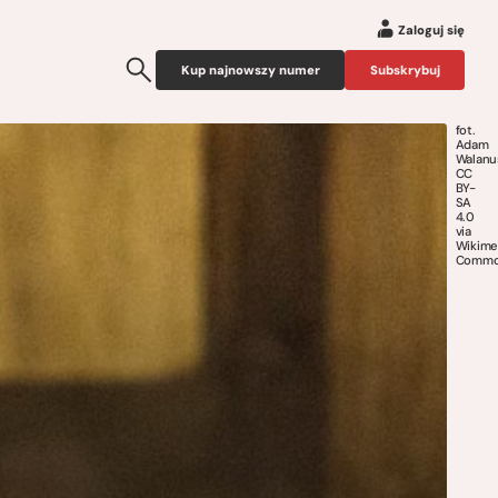
Zaloguj się
Kup najnowszy numer
Subskrybuj
fot.
Adam
Walanu
CC
BY-
SA
4.0
via
Wikime
Commo