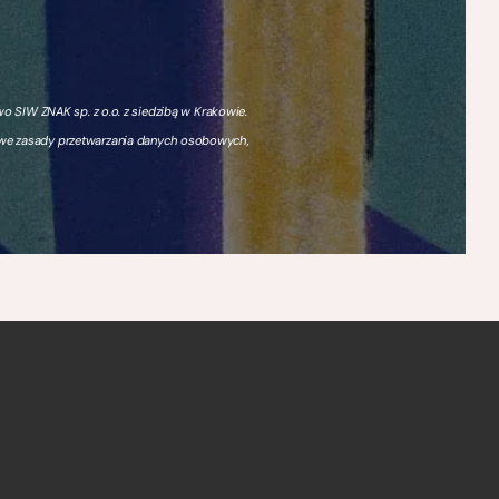
 SIW ZNAK sp. z o.o. z siedzibą w Krakowie.
owe zasady przetwarzania danych osobowych,