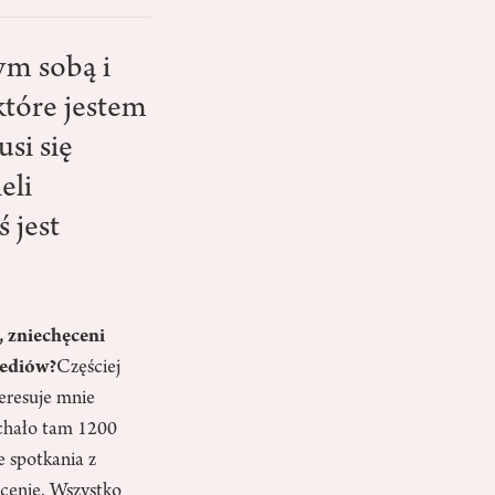
ym sobą i
 które jestem
si się
eli
 jest
, zniechęceni
mediów?
Częściej
teresuje mnie
echało tam 1200
e spotkania z
cenie. Wszystko