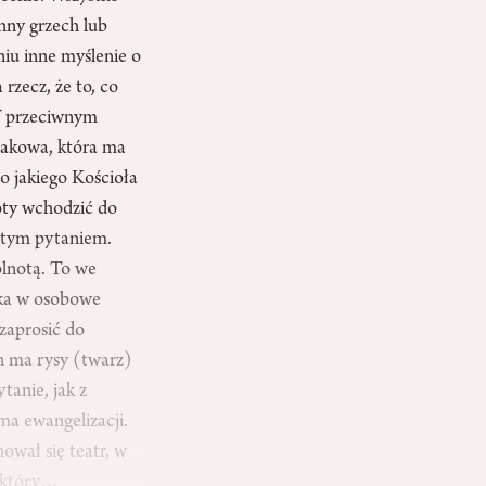
inny grzech lub
niu inne myślenie o
rzecz, że to, co
 W przeciwnym
rakowa, która ma
o jakiego Kościoła
oty wchodzić do
z tym pytaniem.
ólnotą. To we
eka w osobowe
zaprosić do
on ma rysy (twarz)
tanie, jak z
ma ewangelizacji.
ował się teatr, w
o który…