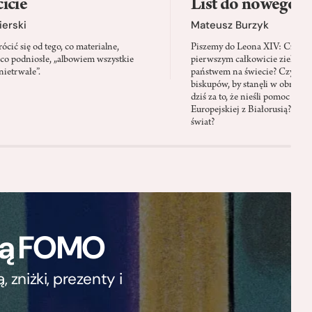
icie
List do nowego p
ierski
Mateusz Burzyk
cić się od tego, co materialne,
Piszemy do Leona XIV: Czy Wa
 co podniosłe, „albowiem wszystkie
pierwszym całkowicie zielony
nietrwałe”.
państwem na świecie? Czy prze
biskupów, by stanęli w obroni
dziś za to, że nieśli pomoc mi
Europejskiej z Białorusią? Czy
świat?
ają FOMO
zniżki, prezenty i