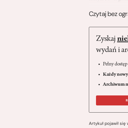
Czytaj bez og
Zyskaj
nie
wydań i a
Pełny dostęp
Każdy nowy 
Archiwum n
R
Artykuł pojawił si