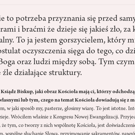
e to potrzeba przyznania się przed sam
rami i braćmi że dzieje się jakieś zło, za
lny. To ja jestem gorszycielem, który mu
stulat oczyszczenia sięga do tego, co dzi
 Boga oraz ludzi między sobą. Tym czymś
 źle działające struktury.
 Ksiądz Biskup, jaki obraz Kościoła mają ci, którzy odchodzą
łasnymi lub tym, czego na temat Kościoła dowiadują się z 
, w jaki sposób my, pasterze, głosimy wiarę. To jest istotne. In
dzieje. Wróciłem właśnie z Kongresu Nowej Ewangelizacji. Przyj
że tym, co tworzy z nich wspólnotę Kościoła, jest doświadczeni
m, wspólne słuchanie Słowa, przyjmowanie sakramentów, nawró