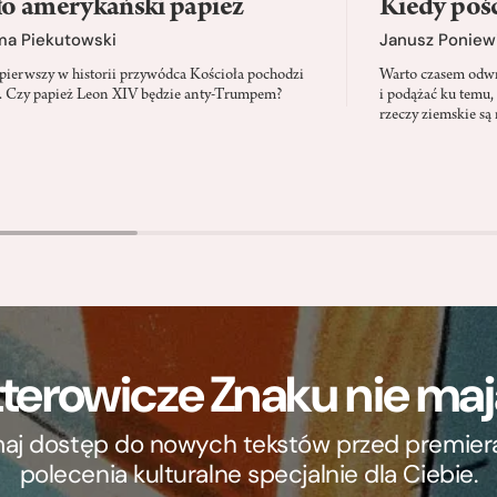
o amerykański papież
Kiedy pośc
ma Piekutowski
Janusz Poniew
 pierwszy w historii przywódca Kościoła pochodzi
Warto czasem odwró
 Czy papież Leon XIV będzie anty-Trumpem?
i podążać ku temu,
rzeczy ziemskie są 
terowicze Znaku nie m
ymaj dostęp do nowych tekstów przed premierą, 
polecenia kulturalne specjalnie dla Ciebie.