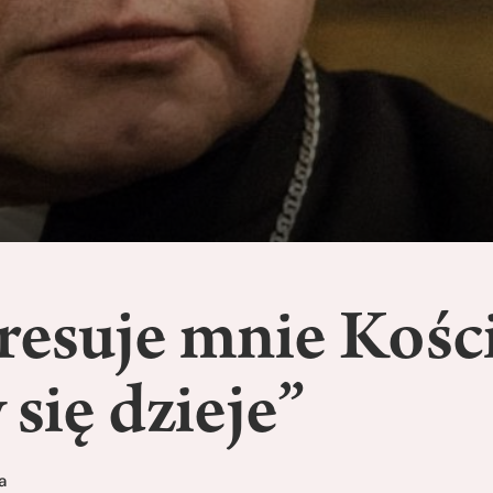
resuje mnie Kości
 się dzieje”
a