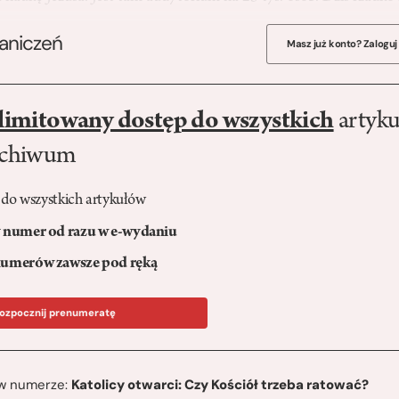
raniczeń
Masz już konto? Zaloguj
limitowany dostęp do wszystkich
artyku
rchiwum
 do wszystkich artykułów
numer od razu w e-wydaniu
umerów zawsze pod ręką
ozpocznij prenumeratę
ę w numerze:
Katolicy otwarci: Czy Kościół trzeba ratować?