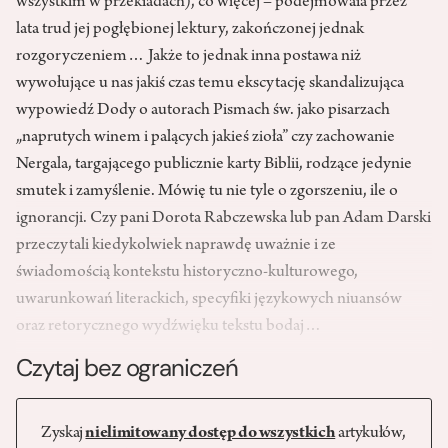
wszystkim w przekładach), co więcej – podejmowała przez
lata trud jej pogłębionej lektury, zakończonej jednak
rozgoryczeniem… Jakże to jednak inna postawa niż
wywołujące u nas jakiś czas temu ekscytację skandalizująca
wypowiedź Dody o autorach Pismach św. jako pisarzach
„naprutych winem i palących jakieś zioła” czy zachowanie
Nergala, targającego publicznie karty Biblii, rodzące jedynie
smutek i zamyślenie. Mówię tu nie tyle o zgorszeniu, ile o
ignorancji. Czy pani Dorota Rabczewska lub pan Adam Darski
przeczytali kiedykolwiek naprawdę uważnie i ze
świadomością kontekstu historyczno-kulturowego,
uwarunkowań literackich, specyfiki językowych niuansów
oraz retorycznego wydźwięku tekstu bodaj…
Czytaj bez ograniczeń
Zyskaj
nielimitowany dostęp do wszystkich
artykułów,