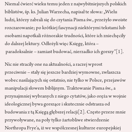
Niemal ćwierć wieku temu jeden z najwybitniejszych polskich
biblistów, śp. ks. Julian Warzecha, napisał te słowa: „Wielu
ludzi, którzy zabrali się do czytania Pisma św., przeżyło swoiste
rozczarowanie; po krótkiej fascynacji niektórymi tekstami lub
osobami napotkali różnorakie trudności, które ich zniechęciły
do dalszej lektury. Odłożyli więc Księgę, która –
paradoksalnie – zamiast budować, nierzadko ich gorszy”
[1]
.
Nic nie straciły one na aktualności, a raczej wprost
przeciwnie – stały się jeszcze bardziej wymowne, zwłaszcza
wobec nasilających się ostatnio, nie tylko w Polsce, przejawów
manipulacji słowem biblijnym. Traktowanie Pisma św., a
przynajmniej wybranych z niego cytatów, jako oręża w wojnie
ideologicznej bywa gorszące i skutecznie odstrasza od
budowania z tą Księgą głębszej relacji
[2]
. Często przeze mnie
przywoływane, na poły tylko żartobliwe stwierdzenie
Northropa Frye’a, iż we współczesnej kulturze europejskiej