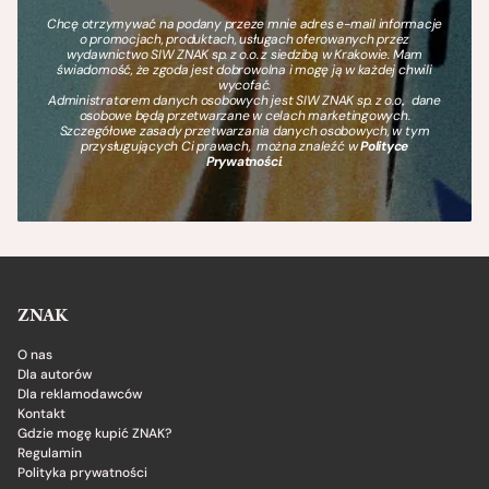
Chcę otrzymywać na podany przeze mnie adres e-mail informacje
o promocjach, produktach, usługach oferowanych przez
wydawnictwo SIW ZNAK sp. z o.o. z siedzibą w Krakowie. Mam
świadomość, że zgoda jest dobrowolna i mogę ją w każdej chwili
wycofać.
Administratorem danych osobowych jest SIW ZNAK sp. z o.o., dane
osobowe będą przetwarzane w celach marketingowych.
Szczegółowe zasady przetwarzania danych osobowych, w tym
przysługujących Ci prawach, można znaleźć w
Polityce
Prywatności
.
ZNAK
O nas
Dla autorów
Dla reklamodawców
Kontakt
Gdzie mogę kupić ZNAK?
Regulamin
Polityka prywatności