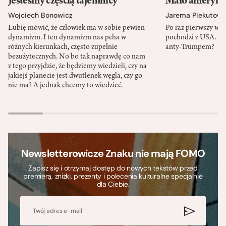
Jesteśmy częścią tajemnicy
Mało amerykań
Wojciech Bonowicz
Jarema Piekutows
Lubię mówić, że człowiek ma w sobie pewien
Po raz pierwszy w h
dynamizm. I ten dynamizm nas pcha w
pochodzi z USA. Cz
różnych kierunkach, często zupełnie
anty-Trumpem?
bezużytecznych. No bo tak naprawdę co nam
z tego przyjdzie, że będziemy wiedzieli, czy na
jakiejś planecie jest dwutlenek węgla, czy go
nie ma? A jednak chcemy to wiedzieć.
Newsletterowicze Znaku nie mają FOMO
Zapisz się i otrzymaj dostęp do nowych tekstów przed
premierą, zniżki, prezenty i polecenia kulturalne specjalnie
dla Ciebie.