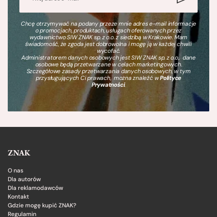
Chcę otrzymywać na podany przeze mnie adres e-mail informacje
o promocjach, produktach, usługach oferowanych przez
wydawnictwo SIW ZNAK sp. z o.o. z siedzibą w Krakowie. Mam
świadomość, że zgoda jest dobrowolna i mogę ją w każdej chwili
wycofać.
Administratorem danych osobowych jest SIW ZNAK sp. z o.o., dane
osobowe będą przetwarzane w celach marketingowych.
Szczegółowe zasady przetwarzania danych osobowych, w tym
przysługujących Ci prawach, można znaleźć w
Polityce
Prywatności
.
ZNAK
O nas
Dla autorów
Dla reklamodawców
Kontakt
Gdzie mogę kupić ZNAK?
Regulamin