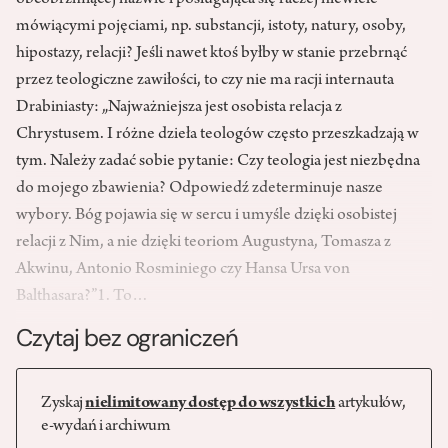
obcobrzmiącej nazwie i posługująca się raczej niewiele
mówiącymi pojęciami, np. substancji, istoty, natury, osoby,
hipostazy, relacji? Jeśli nawet ktoś byłby w stanie przebrnąć
przez teologiczne zawiłości, to czy nie ma racji internauta
Drabiniasty: „Najważniejsza jest osobista relacja z
Chrystusem. I różne dzieła teologów często przeszkadzają w
tym. Należy zadać sobie pytanie: Czy teologia jest niezbędna
do mojego zbawienia? Odpowiedź zdeterminuje nasze
wybory. Bóg pojawia się w sercu i umyśle dzięki osobistej
relacji z Nim, a nie dzięki teoriom Augustyna, Tomasza z
Akwinu, Antonio Rosminiego czy Hansa Ursa von
Balthasara?”1. To…
Czytaj bez ograniczeń
Zyskaj
nielimitowany dostęp do wszystkich
artykułów,
e-wydań i archiwum