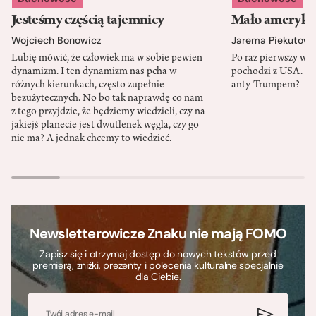
Jesteśmy częścią tajemnicy
Mało amerykań
Wojciech Bonowicz
Jarema Piekutows
Lubię mówić, że człowiek ma w sobie pewien
Po raz pierwszy w h
dynamizm. I ten dynamizm nas pcha w
pochodzi z USA. Cz
różnych kierunkach, często zupełnie
anty-Trumpem?
bezużytecznych. No bo tak naprawdę co nam
z tego przyjdzie, że będziemy wiedzieli, czy na
jakiejś planecie jest dwutlenek węgla, czy go
nie ma? A jednak chcemy to wiedzieć.
Newsletterowicze Znaku nie mają FOMO
Zapisz się i otrzymaj dostęp do nowych tekstów przed
premierą, zniżki, prezenty i polecenia kulturalne specjalnie
dla Ciebie.