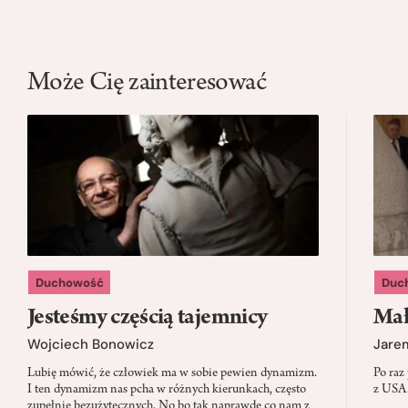
Może Cię zainteresować
Duchowość
Duc
Jesteśmy częścią tajemnicy
Mał
Wojciech Bonowicz
Jare
Lubię mówić, że człowiek ma w sobie pewien dynamizm.
Po raz
I ten dynamizm nas pcha w różnych kierunkach, często
z USA.
zupełnie bezużytecznych. No bo tak naprawdę co nam z