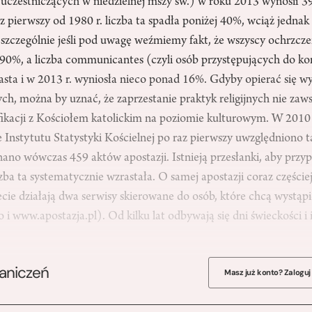
uczestniczących w niedzielnej mszy św.) w roku 2013 wynosił 
az pierwszy od 1980 r. liczba ta spadła poniżej 40%, wciąż jednak
szczególnie jeśli pod uwagę weźmiemy fakt, że wszyscy ochrzcze
 90%, a liczba communicantes (czyli osób przystępujących do ko
asta i w 2013 r. wyniosła nieco ponad 16%. Gdyby opierać się wy
ch, można by uznać, że zaprzestanie praktyk religijnych nie zaw
fikacji z Kościołem katolickim na poziomie kulturowym. W 2010 
Instytutu Statystyki Kościelnej po raz pierwszy uwzględniono t
ano wówczas 459 aktów apostazji. Istnieją przesłanki, aby przyp
czba ta systematycznie wzrastała. O samej apostazji coraz części
ie działają dwa serwisy skierowane do osób, które chcą wystąpi
 i www.apostazja.pl). Od kilku lat odbywają się dni świeckości i 
raniczeń
Masz już konto? Zaloguj