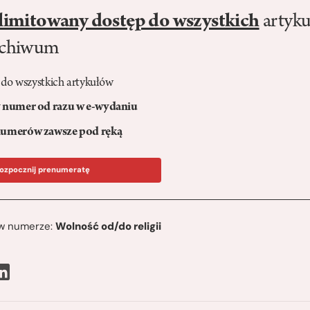
limitowany dostęp do wszystkich
artyku
rchiwum
 do wszystkich artykułów
numer od razu w e-wydaniu
umerów zawsze pod ręką
ozpocznij prenumeratę
ę w numerze:
Wolność od/do religii