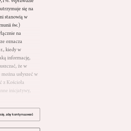
39,1%. Wprawdzie
 utrzymuje się na
ni stanowią w
munii św.)
łącznie na
sze oznacza
r., kiedy w
aką informację,
uszczać, że w
ej można usłyszeć w
ć z Kościoła
inne inicjatywy,
 się, aby kontynuuwać