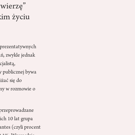
 wierzę”
kim życiu
reprezentatywnych
ań, zwykle jednak
jalistą,
y publicznej bywa
iżać się do
eśmy w rozmowie o
, przeprowadzane
ich 10 lat grupa
antes (czyli procent