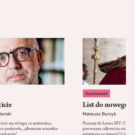
Duchowość
icie
List do nowego p
ierski
Mateusz Burzyk
cić się od tego, co materialne,
Piszemy do Leona XIV: Czy Wa
 co podniosłe, „albowiem wszystkie
pierwszym całkowicie zielony
nietrwałe”.
państwem na świecie? Czy prze