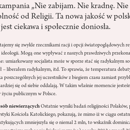
ampania „Nie zabijam. Nie kradnę. Nie
lność od Religii. Ta nowa jakość w pols
est ciekawa i społecznie doniosła.
tajemy się zwykle rzecznikami racji i opcji światopoglądowych 
lub ideologii. Mogą one wypływać z naszych prawdziwych przekon
me: umiarkowany socjalista może w sporze stać się radykalnym soc
ł – liberałem radykalnym, itd. To sprawia, że temperatura debat
a poszczególnych jej uczestników z biegiem czasu zamiast przybl
bardziej się od siebie oddalają. W takim właśnie momencie jest
u w życiu publicznym w Polsce.
sób niewierzących
Ostatnie wyniki badań religijności Polaków
ystyki Kościoła Katolickiego, pokazują, że mimo iż w ciągu ostatn
ktykujących zmniejszyła się o niemal 2 mln, to wskaźnik dominic