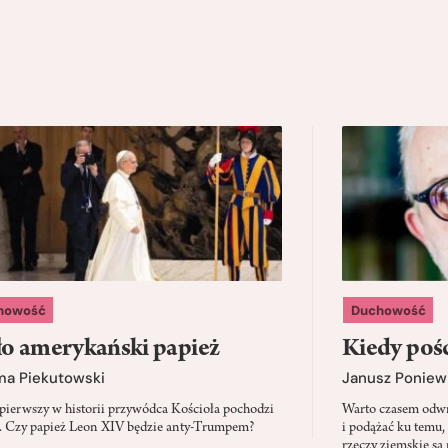
howość
Duchowość
o amerykański papież
Kiedy pośc
ma Piekutowski
Janusz Poniew
 pierwszy w historii przywódca Kościoła pochodzi
Warto czasem odwró
 Czy papież Leon XIV będzie anty-Trumpem?
i podążać ku temu,
rzeczy ziemskie są 