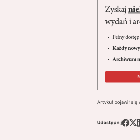
Zyskaj
nie
wydań i a
Pełny dostęp
Każdy nowy 
Archiwum n
R
Artykuł pojawił si
Udostępnij