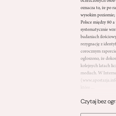
ochrzczonych osób 
oznacza to, że po r
wysokim poziomie; 
Polsce między 80 a
systematycznie wzr
badaniach ilościowy
rezygnację z identy
corocznym raporcie 
ogłoszono, że dokon
kolejnych latach li
mediach. W Internec
(www.apostazja.info
które…
Czytaj bez og