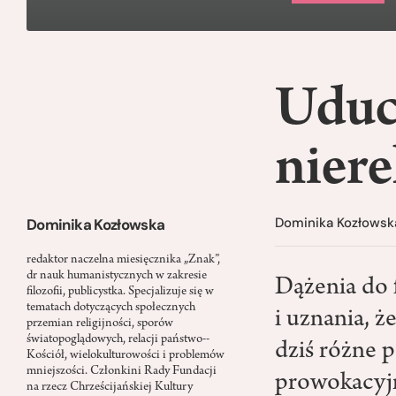
Uduc
niere
Dominika Kozłowsk
Dominika Kozłowska
redaktor naczelna miesięcznika „Znak”,
dr nauk humanistycznych w zakresie
Dążenia do 
filozofii, publicystka. Specjalizuje się w
tematach dotyczących społecznych
i uznania, ż
przemian religijności, sporów
światopoglądowych, relacji państwo-­
dziś różne p
Kościół, wielokulturowości i problemów
mniejszości. Członkini Rady Fundacji
prowokacyjn
na rzecz Chrześcijańskiej Kultury