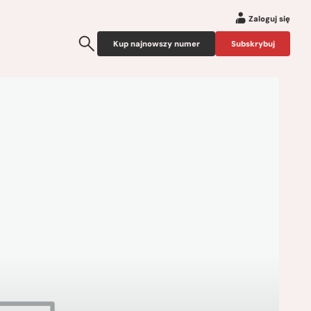
Zaloguj się
Kup najnowszy numer
Subskrybuj