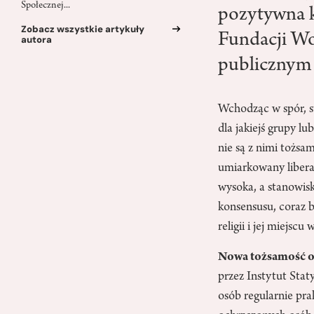
Społecznej...
pozytywna k
Zobacz wszystkie artykuły
Fundacji Wo
autora
publicznym j
Wchodząc w spór, s
dla jakiejś grupy 
nie są z nimi tożsa
umiarkowany libera
wysoka, a stanowisk
konsensusu, coraz 
religii i jej miejsc
Nowa tożsamość o
przez Instytut Stat
osób regularnie pra