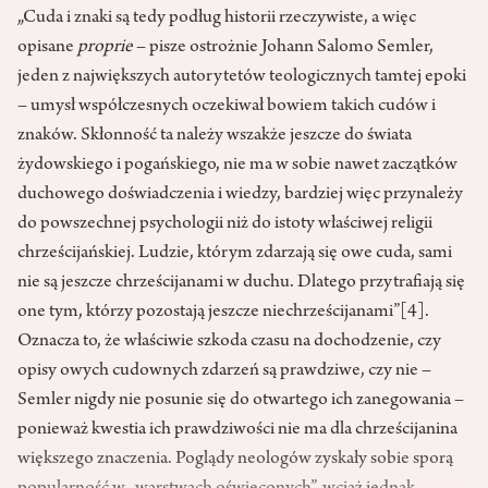
„Cuda i znaki są tedy podług historii rzeczywiste, a więc
opisane
proprie
– pisze ostrożnie Johann Salomo Semler,
jeden z największych autorytetów teologicznych tamtej epoki
– umysł współczesnych oczekiwał bowiem takich cudów i
znaków. Skłonność ta należy wszakże jeszcze do świata
żydowskiego i pogańskiego, nie ma w sobie nawet zaczątków
duchowego doświadczenia i wiedzy, bardziej więc przynależy
do powszechnej psychologii niż do istoty właściwej religii
chrześcijańskiej. Ludzie, którym zdarzają się owe cuda, sami
nie są jeszcze chrześcijanami w duchu. Dlatego przytrafiają się
one tym, którzy pozostają jeszcze niechrześcijanami”
[4]
.
Oznacza to, że właściwie szkoda czasu na dochodzenie, czy
opisy owych cudownych zdarzeń są prawdziwe, czy nie –
Semler nigdy nie posunie się do otwartego ich zanegowania –
ponieważ kwestia ich prawdziwości nie ma dla chrześcijanina
większego znaczenia. Poglądy neologów zyskały sobie sporą