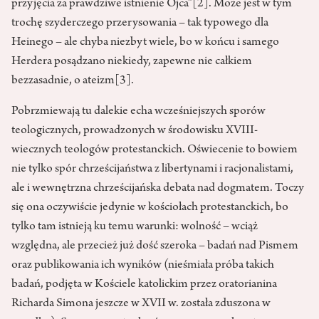
przyjęcia za prawdziwe istnienie Ojca”
[2]
. Może jest w tym
trochę szyderczego przerysowania – tak typowego dla
Heinego – ale chyba niezbyt wiele, bo w końcu i samego
Herdera posądzano niekiedy, zapewne nie całkiem
bezzasadnie, o ateizm
[3]
.
Pobrzmiewają tu dalekie echa wcześniejszych sporów
teologicznych, prowadzonych w środowisku XVIII-
wiecznych teologów protestanckich. Oświecenie to bowiem
nie tylko spór chrześcijaństwa z libertynami i racjonalistami,
ale i wewnętrzna chrześcijańska debata nad dogmatem. Toczy
się ona oczywiście jedynie w kościołach protestanckich, bo
tylko tam istnieją ku temu warunki: wolność – wciąż
względna, ale przecież już dość szeroka – badań nad Pismem
oraz publikowania ich wyników (nieśmiała próba takich
badań, podjęta w Kościele katolickim przez oratorianina
Richarda Simona jeszcze w XVII w. została zduszona w