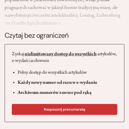
popularność w „warstwach oświeconych”, wciąż jednak
pragnących zachować w jakiejś formie tradycyjną wiarę, ale
najwybitniejsi ówcześni intelektualiści, Lessing, Lichtenberg
czy Goethe kpią bezlitośnie z…
Czytaj bez ograniczeń
Zyskaj
nielimitowany dostęp do wszystkich
artykułów,
e-wydań i archiwum
Pełny dostęp do wszystkich artykułów
Każdy nowy numer od razu w e-wydaniu
Archiwum numerów zawsze pod ręką
Rozpocznij prenumeratę