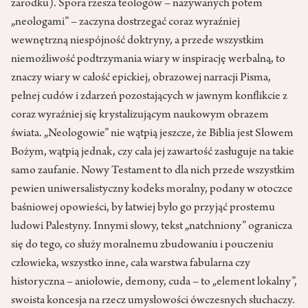
zarodku). Spora rzesza teologów – nazywanych potem
„neologami” – zaczyna dostrzegać coraz wyraźniej
wewnętrzną niespójność doktryny, a przede wszystkim
niemożliwość podtrzymania wiary w inspirację werbalną, to
znaczy wiary w całość epickiej, obrazowej narracji Pisma,
pełnej cudów i zdarzeń pozostających w jawnym konflikcie z
coraz wyraźniej się krystalizującym naukowym obrazem
świata. „Neologowie” nie wątpią jeszcze, że Biblia jest Słowem
Bożym, wątpią jednak, czy cała jej zawartość zasługuje na takie
samo zaufanie. Nowy Testament to dla nich przede wszystkim
pewien uniwersalistyczny kodeks moralny, podany w otoczce
baśniowej opowieści, by łatwiej było go przyjąć prostemu
ludowi Palestyny. Innymi słowy, tekst „natchniony” ogranicza
się do tego, co służy moralnemu zbudowaniu i pouczeniu
człowieka, wszystko inne, cała warstwa fabularna czy
historyczna – aniołowie, demony, cuda – to „element lokalny”,
swoista koncesja na rzecz umysłowości ówczesnych słuchaczy.