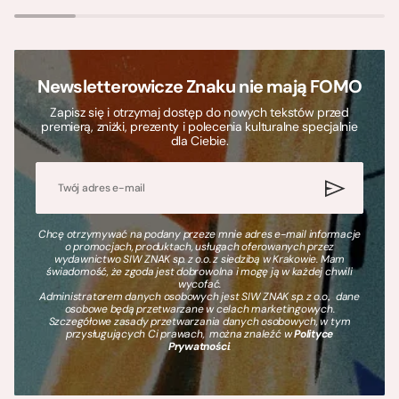
Newsletterowicze Znaku nie mają FOMO
Zapisz się i otrzymaj dostęp do nowych tekstów przed
premierą, zniżki, prezenty i polecenia kulturalne specjalnie
dla Ciebie.
Chcę otrzymywać na podany przeze mnie adres e-mail informacje
o promocjach, produktach, usługach oferowanych przez
wydawnictwo SIW ZNAK sp. z o.o. z siedzibą w Krakowie. Mam
świadomość, że zgoda jest dobrowolna i mogę ją w każdej chwili
wycofać.
Administratorem danych osobowych jest SIW ZNAK sp. z o.o., dane
osobowe będą przetwarzane w celach marketingowych.
Szczegółowe zasady przetwarzania danych osobowych, w tym
przysługujących Ci prawach, można znaleźć w
Polityce
Prywatności
.