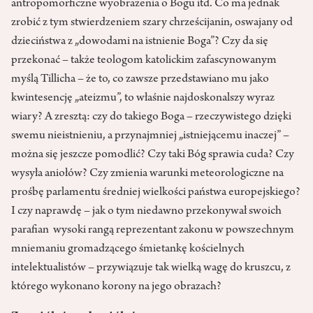
antropomorficzne wyobrażenia o Bogu itd. Co ma jednak
zrobić z tym stwierdzeniem szary chrześcijanin, oswajany od
dzieciństwa z „dowodami na istnienie Boga”? Czy da się
przekonać – także teologom katolickim zafascynowanym
myślą Tillicha – że to, co zawsze przedstawiano mu jako
kwintesencję „ateizmu”, to właśnie najdoskonalszy wyraz
wiary? A zresztą: czy do takiego Boga – rzeczywistego dzięki
swemu nieistnieniu, a przynajmniej „istniejącemu inaczej” –
można się jeszcze pomodlić? Czy taki Bóg sprawia cuda? Czy
wysyła aniołów? Czy zmienia warunki meteorologiczne na
prośbę parlamentu średniej wielkości państwa europejskiego?
I czy naprawdę – jak o tym niedawno przekonywał swoich
parafian wysoki rangą reprezentant zakonu w powszechnym
mniemaniu gromadzącego śmietankę kościelnych
intelektualistów – przywiązuje tak wielką wagę do kruszcu, z
którego wykonano korony na jego obrazach?