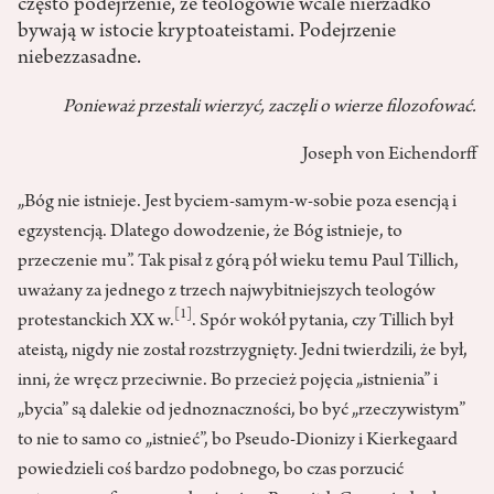
często podejrzenie, że teologowie wcale nierzadko
bywają w istocie kryptoateistami. Podejrzenie
niebezzasadne.
Ponieważ przestali wierzyć, zaczęli o wierze filozofować.
Joseph von Eichendorff
„Bóg nie istnieje. Jest byciem-samym-w-sobie poza esencją i
egzystencją. Dlatego dowodzenie, że Bóg istnieje, to
przeczenie mu”. Tak pisał z górą pół wieku temu Paul Tillich,
uważany za jednego z trzech najwybitniejszych teologów
[1]
protestanckich XX w.
. Spór wokół pytania, czy Tillich był
ateistą, nigdy nie został rozstrzygnięty. Jedni twierdzili, że był,
inni, że wręcz przeciwnie. Bo przecież pojęcia „istnienia” i
„bycia” są dalekie od jednoznaczności, bo być „rzeczywistym”
to nie to samo co „istnieć”, bo Pseudo-Dionizy i Kierkegaard
powiedzieli coś bardzo podobnego, bo czas porzucić