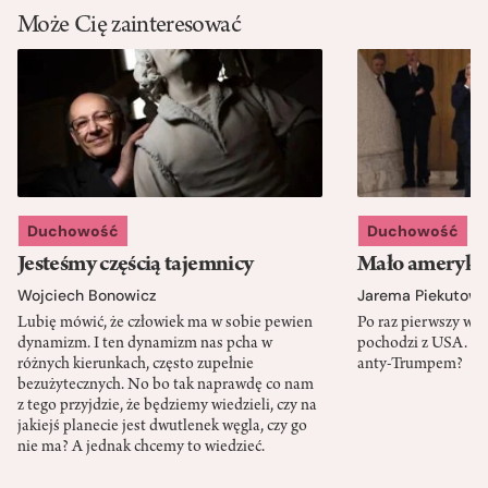
Może Cię zainteresować
Duchowość
Duchowość
Jesteśmy częścią tajemnicy
Mało amerykań
Wojciech Bonowicz
Jarema Piekutows
Lubię mówić, że człowiek ma w sobie pewien
Po raz pierwszy w h
dynamizm. I ten dynamizm nas pcha w
pochodzi z USA. Cz
różnych kierunkach, często zupełnie
anty-Trumpem?
bezużytecznych. No bo tak naprawdę co nam
z tego przyjdzie, że będziemy wiedzieli, czy na
jakiejś planecie jest dwutlenek węgla, czy go
nie ma? A jednak chcemy to wiedzieć.