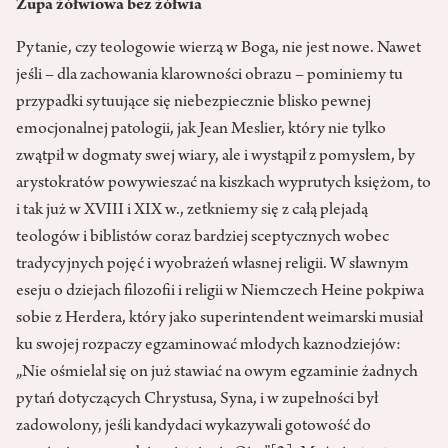
Zupa żółwiowa bez żółwia
Pytanie, czy teologowie wierzą w Boga, nie jest nowe. Nawet
jeśli – dla zachowania klarowności obrazu – pominiemy tu
przypadki sytuujące się niebezpiecznie blisko pewnej
emocjonalnej patologii, jak Jean Meslier, który nie tylko
zwątpił w dogmaty swej wiary, ale i wystąpił z pomysłem, by
arystokratów powywieszać na kiszkach wyprutych księżom, to
i tak już w XVIII i XIX w., zetkniemy się z całą plejadą
teologów i biblistów coraz bardziej sceptycznych wobec
tradycyjnych pojęć i wyobrażeń własnej religii. W sławnym
eseju o dziejach filozofii i religii w Niemczech Heine pokpiwa
sobie z Herdera, który jako superintendent weimarski musiał
ku swojej rozpaczy egzaminować młodych kaznodziejów:
„Nie ośmielał się on już stawiać na owym egzaminie żadnych
pytań dotyczących Chrystusa, Syna, i w zupełności był
zadowolony, jeśli kandydaci wykazywali gotowość do