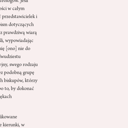
eologów. Jeśli
ości w całym
 przedstawicielek i
 pism dotyczących
 z prawdziwą wiarą
li, wypowiadając
ię [ono] nie do
 dwudziestu
jny, swego rodzaju
zez podobną grupę
ch biskupów, którzy
 po to, by dokonać
rękach
blikowane
 kierunki, w