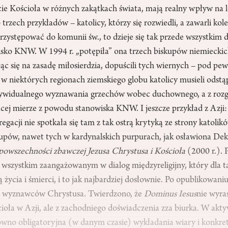
ie Kościoła w różnych zakątkach świata, mają realny wpływ na lo
 trzech przykładów – katolicy, którzy się rozwiedli, a zawarli kol
rzystępować do komunii św., to dzieje się tak przede wszystkim dl
wisko KNW. W 1994 r. „potępiła” ona trzech biskupów niemieckich
jąc się na zasadę miłosierdzia, dopuścili tych wiernych – pod 
i w niektórych regionach ziemskiego globu katolicy musieli odstą
dywidualnego wyznawania grzechów wobec duchownego, a z rozg
cej mierze z powodu stanowiska KNW. I jeszcze przykład z Azji:
regacji nie spotkała się tam z tak ostrą krytyką ze strony katolik
skupów, nawet tych w kardynalskich purpurach, jak osławiona De
i powszechności zbawczej Jezusa Chrystusa i Kościoła
(2000 r.). P
 wszystkim zaangażowanym w dialog międzyreligijny, który dla 
 życia i śmierci, i to jak najbardziej dosłownie. Po opublikowaniu
 na wyznawców Chrystusa. Twierdzono, że
Dominus Iesus
nie wyra
ioła w Azji, ale z zachodniego doświadczenia zza biurka. W a
ówno obligatoryjna (w danym czasie) wykładania wiary i konkret