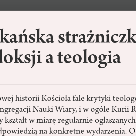
kańska strażnicz
oksji a teologia
ej historii Kościoła fale krytyki teolo
gregacji Nauki Wiary, i w ogóle Kurii 
kształt w miarę regularnie ogłaszanych 
powiedzią na konkretne wydarzenia. O