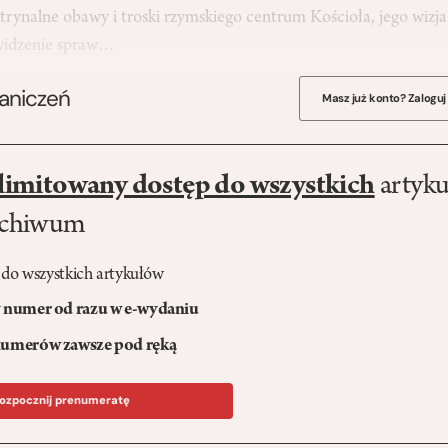
trynalne obawy i troski rzymskiego centrum Kościoła, jego wizja
 widzenie spraw…
raniczeń
Masz już konto? Zaloguj
limitowany dostęp do wszystkich
artyku
rchiwum
 do wszystkich artykułów
numer od razu w e-wydaniu
umerów zawsze pod ręką
ozpocznij prenumeratę