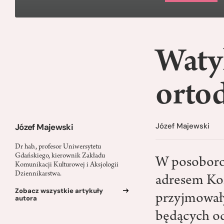
Waty
ortod
Józef Majewski
Józef Majewski
Dr hab., profesor Uniwersytetu
Gdańskiego, kierownik Zakładu
W posoborow
Komunikacji Kulturowej i Aksjologii
Dziennikarstwa.
adresem Kon
Zobacz wszystkie artykuły
przyjmowały 
autora
będących od