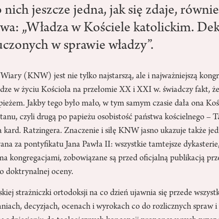
 nich jeszcze jedna, jak się zdaje, równi
owa: „Władza w Kościele katolickim. Dek
 uczonych w sprawie władzy”.
iary (KNW) jest nie tylko najstarszą, ale i najważniejszą kongr
dze w życiu Kościoła na przełomie XX i XXI w. świadczy fakt, że 
apieżem. Jakby tego było mało, w tym samym czasie dała ona Ko
Stanu, czyli drugą po papieżu osobistość państwa kościelnego – T
a kard. Ratzingera. Znaczenie i siłę KNW jasno ukazuje także jed
ana za pontyfikatu Jana Pawła II: wszystkie tamtejsze dykasterie
a kongregacjami, zobowiązane są przed oficjalną publikacją p
 doktrynalnej oceny.
iej strażniczki ortodoksji na co dzień ujawnia się przede wszyst
niach, decyzjach, ocenach i wyrokach co do rozlicznych spraw i