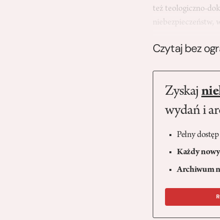
też teologiczno-dok
niebezpieczeństw,
Czytaj bez og
Zyskaj
nie
wydań i a
Pełny dostęp
Każdy nowy 
Archiwum n
R