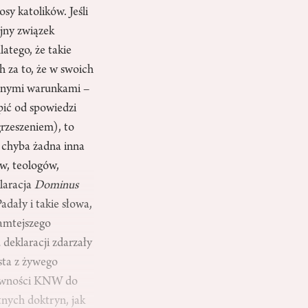
sy katolików. Jeśli
ejny związek
atego, że takie
 za to, że w swoich
pewnymi warunkami –
pić od spowiedzi
rzeszeniem), to
 chyba żadna inna
ów, teologów,
klaracja
Dominus
adały i takie słowa,
tamtejszego
 deklaracji zdarzały
sta z żywego
ktywności KNW do
nych doktryn, jak