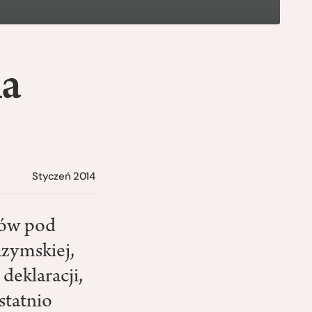
ka
Styczeń 2014
gów pod
Rzymskiej,
deklaracji,
statnio