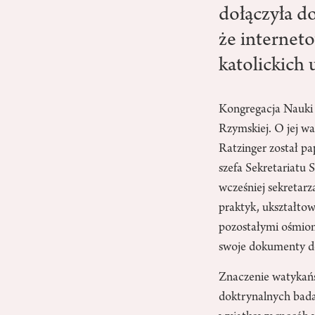
dołączyła do
że internet
katolickich
Kongregacja Nauki W
Rzymskiej. O jej wa
Ratzinger został p
szefa Sekretariatu 
wcześniej sekretarz
praktyk, ukształtow
pozostałymi ośmiom
swoje dokumenty do
Znaczenie watykańsk
doktrynalnych bada