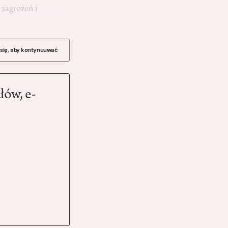
 zagrożeń i
 się, aby kontynuuwać
łów, e-