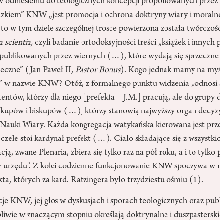
 odniesieniu do teologicznych koncepcji proponowanych przez t
zkiem” KNW „jest promocja i ochrona doktryny wiary i moraln
, to w tym dziele szczególnej trosce powierzona została twórczość
a scientia,
czyli badanie ortodoksyjności treści „książek i innych
, publikowanych przez wiernych (…), które wydają się sprzeczne
pieczne” (Jan Paweł II,
Pastor Bonus
). Kogo jednak mamy na myś
” w nazwie KNW? Otóż, z formalnego punktu widzenia „odnosi s
entów, którzy dla niego [prefekta – J.M.] pracują, ale do grupy
skupów i biskupów (…), którzy stanowią najwyższy organ decyzy
 Nauki Wiary. Każda kongregacja watykańska kierowana jest pr
 czele stoi kardynał prefekt (…). Ciało składające się z wszystki
ją, zwane Plenaria, zbiera się tylko raz na pół roku, a i to tylko
y urzędu”. Z kolei codzienne funkcjonowanie KNW spoczywa w 
a, których za kard. Ratzingera było trzydziestu ośmiu (1).
cje KNW, jej głos w dyskusjach i sporach teologicznych oraz pu
iwie w znaczącym stopniu określają doktrynalne i duszpasterskie