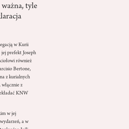
e ważna, tyle
laracja
egacją w Kurii
jej prefekt Joseph
ściołowi również
arcisio Bertone,
na z kurialnych
, włącznie z
rzekładać KNW
kim w jej
 wydarzeń, a w