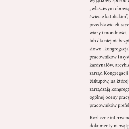
wyjątkowy sposób w
„właściwym obowią
świecie katolickim”
przedstawicieli
sacr
wiary i moralności
lub dla niej niebez
słowo „kongregacja
pracowników i asyst
kardynałów, arcybi
zarząd Kongregacji
biskupów, na której
zarządzają kongregac
ogólnej oceny prac
pracowników prefekt
Rozliczne interwen
dokumenty niewątpl