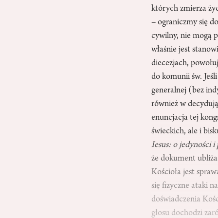
których zmierza życ
– ograniczmy się do
cywilny, nie mogą p
właśnie jest stano
diecezjach, powołu
do komunii św. Jeśl
generalnej (bez in
również w decydują
enuncjacja tej kong
świeckich, ale i bi
Iesus: o jedyności 
że dokument ubliża
Kościoła jest sprawą
się fizyczne ataki
doświadczenia Kośc
głosu dochodzi zar