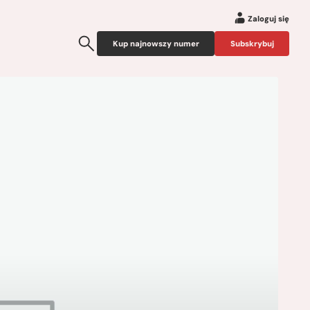
Zaloguj się
Kup najnowszy numer
Subskrybuj