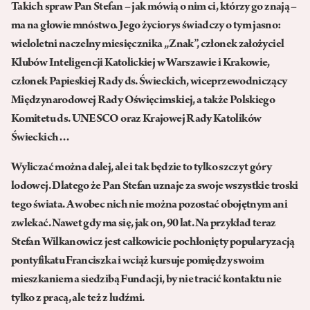
Takich spraw Pan Stefan – jak mówią o nim ci, którzy go znają –
ma na głowie mnóstwo. Jego życiorys świadczy o tym jasno:
wieloletni naczelny miesięcznika „Znak”, członek założyciel
Klubów Inteligencji Katolickiej w Warszawie i Krakowie,
członek Papieskiej Rady ds. Świeckich, wiceprzewodniczący
Międzynarodowej Rady Oświęcimskiej, a także Polskiego
Komitetu ds. UNESCO oraz Krajowej Rady Katolików
Świeckich…
Wyliczać można dalej, ale i tak będzie to tylko szczyt góry
lodowej. Dlatego że Pan Stefan uznaje za swoje wszystkie troski
tego świata. A wobec nich nie można pozostać obojętnym ani
zwlekać. Nawet gdy ma się, jak on, 90 lat. Na przykład teraz
Stefan Wilkanowicz jest całkowicie pochłonięty popularyzacją
pontyfikatu Franciszka i wciąż kursuje pomiędzy swoim
mieszkaniem a siedzibą Fundacji, by nie tracić kontaktu nie
tylko z pracą, ale też z ludźmi.