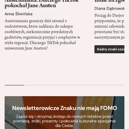
Austenmania. Dlaczego TikTok
Indie na zgod
pokochał Jane Austen
Diana Dąbrowska
Anna Śliwińska
Pociąg do Darjeeli
Austenmania graniczy dziś niemal z
przypomina, że po
szaleństwem, które nakłania do zakupu
zmienić człowieka d
osobliwych, niekoniecznie przydatnych
przestanie być sta
gadżetów, organizacji przyjęć i cosplayów w
narcystycznym pro
stylu regencji. Dlaczego TikTok pokochał
uniwersum Jane Austen?
Kadry znaki szcze
Newsletterowicze Znaku nie mają FOMO
Zapisz się i otrzymaj dostęp do nowych tekstów przed
premierą, zniżki, prezenty i polecenia kulturalne specjalnie
dla Ciebie.