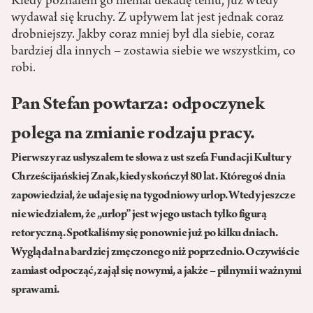
Kiedy poznałem go niemal dekadę temu, już wtedy
wydawał się kruchy. Z upływem lat jest jednak coraz
drobniejszy. Jakby coraz mniej był dla siebie, coraz
bardziej dla innych – zostawia siebie we wszystkim, co
robi.
Pan Stefan powtarza: odpoczynek
polega na zmianie rodzaju pracy.
Pierwszy raz usłyszałem te słowa z ust szefa Fundacji Kultury
Chrześcijańskiej Znak, kiedy skończył 80 lat. Któregoś dnia
zapowiedział, że udaje się na tygodniowy urlop. Wtedy jeszcze
nie wiedziałem, że „urlop” jest w jego ustach tylko figurą
retoryczną. Spotkaliśmy się ponownie już po kilku dniach.
Wyglądał na bardziej zmęczonego niż poprzednio. Oczywiście
zamiast odpocząć, zajął się nowymi, a jakże – pilnymi i ważnymi
sprawami.