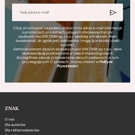
Chcę otrzymywać na podany przeze mnie adres e-mail informacje
o promocjach, produktach, usługach oferowanych przez
wydawnictwo SIW ZNAK sp. z o.o. z siedzibą w Krakowie. Mam
świadomość, że zgoda jest dobrowolna i mogę ją w każdej chwili
wycofać.
Administratorem danych osobowych jest SIW ZNAK sp. z o.o., dane
osobowe będą przetwarzane w celach marketingowych.
Szczegółowe zasady przetwarzania danych osobowych, w tym
przysługujących Ci prawach, można znaleźć w
Polityce
Prywatności
.
ZNAK
O nas
Dla autorów
Dla reklamodawców