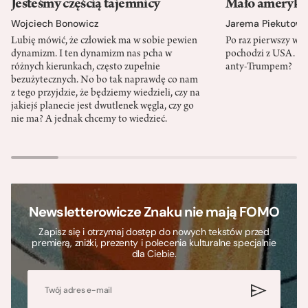
Jesteśmy częścią tajemnicy
Mało amerykań
Wojciech Bonowicz
Jarema Piekutows
Lubię mówić, że człowiek ma w sobie pewien
Po raz pierwszy w h
dynamizm. I ten dynamizm nas pcha w
pochodzi z USA. Cz
różnych kierunkach, często zupełnie
anty-Trumpem?
bezużytecznych. No bo tak naprawdę co nam
z tego przyjdzie, że będziemy wiedzieli, czy na
jakiejś planecie jest dwutlenek węgla, czy go
nie ma? A jednak chcemy to wiedzieć.
Newsletterowicze Znaku nie mają FOMO
Zapisz się i otrzymaj dostęp do nowych tekstów przed
premierą, zniżki, prezenty i polecenia kulturalne specjalnie
dla Ciebie.