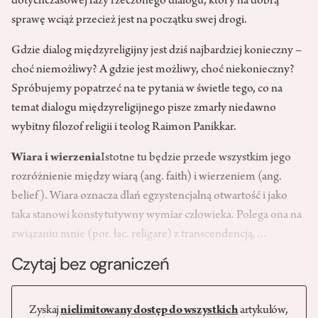
dotychczasowej fazy rzeczonego dialogu, który na dobrą
sprawę wciąż przecież jest na początku swej drogi.
Gdzie dialog międzyreligijny jest dziś najbardziej konieczny –
choć niemożliwy? A gdzie jest możliwy, choć niekonieczny?
Spróbujemy popatrzeć na te pytania w świetle tego, co na
temat dialogu międzyreligijnego pisze zmarły niedawno
wybitny filozof religii i teolog Raimon Panikkar.
Wiara i wierzenia
Istotne tu będzie przede wszystkim jego
rozróżnienie między wiarą (ang. faith) i wierzeniem (ang.
belief). Wiara oznacza dlań egzystencjalną otwartość i jako
taka stanowi konstytutywny wymiar człowieka. Polega ona na
związaniu mnie (por. łac. religare) z transcendencją,…
Czytaj bez ograniczeń
Zyskaj
nielimitowany dostęp do wszystkich
artykułów,