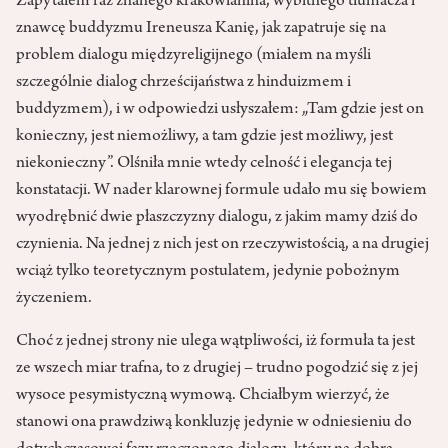
Zapytałem raz znanego krakowianina, wybitnego tłumacza i
znawcę buddyzmu Ireneusza Kanię, jak zapatruje się na
problem dialogu międzyreligijnego (miałem na myśli
szczególnie dialog chrześcijaństwa z hinduizmem i
buddyzmem), i w odpowiedzi usłyszałem: „Tam gdzie jest on
konieczny, jest niemożliwy, a tam gdzie jest możliwy, jest
niekonieczny”. Olśniła mnie wtedy celność i elegancja tej
konstatacji. W nader klarownej formule udało mu się bowiem
wyodrębnić dwie płaszczyzny dialogu, z jakim mamy dziś do
czynienia. Na jednej z nich jest on rzeczywistością, a na drugiej
wciąż tylko teoretycznym postulatem, jedynie pobożnym
życzeniem.
Choć z jednej strony nie ulega wątpliwości, iż formuła ta jest
ze wszech miar trafna, to z drugiej – trudno pogodzić się z jej
wysoce pesymistyczną wymową. Chciałbym wierzyć, że
stanowi ona prawdziwą konkluzję jedynie w odniesieniu do