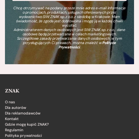
Chcę otrzymywać na podany przeze mnie adres e-mail informacje
o promocjach, produktach, usługach oferowanych przez
wydawnictwo SIW ZNAK sp. z o.o. z siedzibą w Krakowie. Mam
świadomość, że zgoda jest dobrowolna i mogę ją w każdej chwili
wycofać.
Administratorem danych osobowych jest SIW ZNAK sp. z o.o., dane
osobowe będą przetwarzane w celach marketingowych.
Szczegółowe zasady przetwarzania danych osobowych, w tym
przysługujących Ci prawach, można znaleźć w
Polityce
Prywatności
.
ZNAK
O nas
Dla autorów
Dla reklamodawców
Kontakt
Gdzie mogę kupić ZNAK?
Regulamin
Polityka prywatności