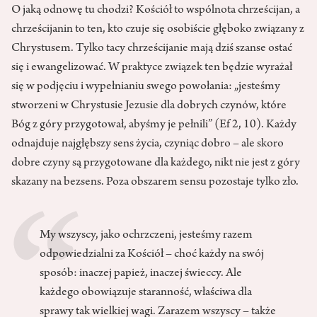
O jaką odnowę tu chodzi? Kościół to wspólnota chrześcijan, a
chrześcijanin to ten, kto czuje się osobiście głęboko związany z
Chrystusem. Tylko tacy chrześcijanie mają dziś szanse ostać
się i ewangelizować. W praktyce związek ten będzie wyrażał
się w podjęciu i wypełnianiu swego powołania: „jesteśmy
stworzeni w Chrystusie Jezusie dla dobrych czynów, które
Bóg z góry przygotował, abyśmy je pełnili” (Ef 2, 10). Każdy
odnajduje najgłębszy sens życia, czyniąc dobro – ale skoro
dobre czyny są przygotowane dla każdego, nikt nie jest z góry
skazany na bezsens. Poza obszarem sensu pozostaje tylko zło.
My wszyscy, jako ochrzczeni, jesteśmy razem
odpowiedzialni za Kościół – choć każdy na swój
sposób: inaczej papież, inaczej świeccy. Ale
każdego obowiązuje staranność, właściwa dla
sprawy tak wielkiej wagi. Zarazem wszyscy – także