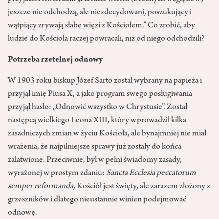
jeszcze nie odchodzą, ale niezdecydowani, poszukujący i
wątpiący zrywają słabe więzi z Kościołem.” Co zrobić, aby
ludzie do Kościoła raczej powracali, niż od niego odchodzili?
Potrzeba rzetelnej odnowy
W 1903 roku biskup Józef Sarto został wybrany na papieża i
przyjął imię Piusa X, a jako program swego posługiwania
przyjął hasło: „Odnowić wszystko w Chrystusie”. Został
następcą wielkiego Leona XIII, który wprowadził kilka
zasadniczych zmian w życiu Kościoła, ale bynajmniej nie miał
wrażenia, że najpilniejsze sprawy już zostały do końca
załatwione. Przeciwnie, był w pełni świadomy zasady,
wyrażonej w prostym zdaniu:
Sancta Ecclesia peccatorum
semper reformanda
, Kościół jest święty, ale zarazem złożony z
grzeszników i dlatego nieustannie winien podejmować
odnowę.