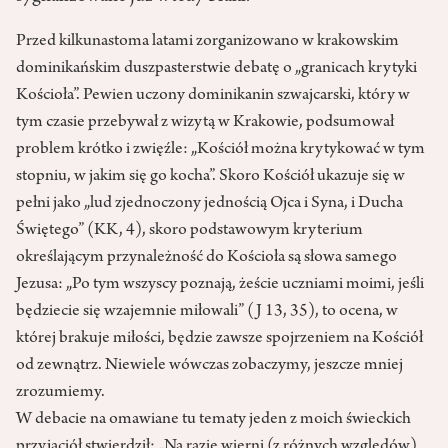
Przed kilkunastoma latami zorganizowano w krakowskim
dominikańskim duszpasterstwie debatę o „granicach krytyki
Kościoła”. Pewien uczony dominikanin szwajcarski, który w
tym czasie przebywał z wizytą w Krakowie, podsumował
problem krótko i zwięźle: „Kościół można krytykować w tym
stopniu, w jakim się go kocha”. Skoro Kościół ukazuje się w
pełni jako „lud zjednoczony jednością Ojca i Syna, i Ducha
Świętego” (KK, 4), skoro podstawowym kryterium
określającym przynależność do Kościoła są słowa samego
Jezusa: „Po tym wszyscy poznają, żeście uczniami moimi, jeśli
będziecie się wzajemnie miłowali” (J 13, 35), to ocena, w
której brakuje miłości, będzie zawsze spojrzeniem na Kościół
od zewnątrz. Niewiele wówczas zobaczymy, jeszcze mniej
zrozumiemy.
W debacie na omawiane tu tematy jeden z moich świeckich
przyjaciół stwierdził: „Na razie wierni (z różnych względów)