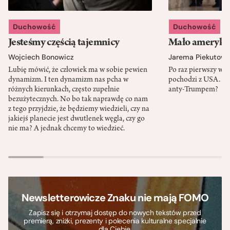
Duchowość
Duchowość
Jesteśmy częścią tajemnicy
Mało amerykań
Wojciech Bonowicz
Jarema Piekutows
Lubię mówić, że człowiek ma w sobie pewien
Po raz pierwszy w h
dynamizm. I ten dynamizm nas pcha w
pochodzi z USA. Cz
różnych kierunkach, często zupełnie
anty-Trumpem?
bezużytecznych. No bo tak naprawdę co nam
z tego przyjdzie, że będziemy wiedzieli, czy na
jakiejś planecie jest dwutlenek węgla, czy go
nie ma? A jednak chcemy to wiedzieć.
Newsletterowicze Znaku nie mają FOMO
Zapisz się i otrzymaj dostęp do nowych tekstów przed
premierą, zniżki, prezenty i polecenia kulturalne specjalnie
dla Ciebie.