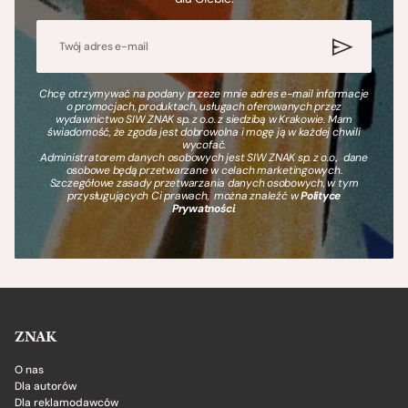
Chcę otrzymywać na podany przeze mnie adres e-mail informacje
o promocjach, produktach, usługach oferowanych przez
wydawnictwo SIW ZNAK sp. z o.o. z siedzibą w Krakowie. Mam
świadomość, że zgoda jest dobrowolna i mogę ją w każdej chwili
wycofać.
Administratorem danych osobowych jest SIW ZNAK sp. z o.o., dane
osobowe będą przetwarzane w celach marketingowych.
Szczegółowe zasady przetwarzania danych osobowych, w tym
przysługujących Ci prawach, można znaleźć w
Polityce
Prywatności
.
ZNAK
O nas
Dla autorów
Dla reklamodawców