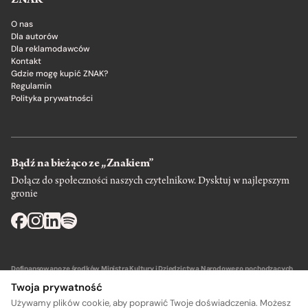
ZNAK
O nas
Dla autorów
Dla reklamodawców
Kontakt
Gdzie mogę kupić ZNAK?
Regulamin
Polityka prywatności
Bądź na bieżąco ze „Znakiem”
Dołącz do społeczności naszych czytelnikow. Dysktuj w najlepszym
gronie
Dofinansowano ze środków Ministra Kultury i Dziedzictwa Narodowego pochodzących
z Funduszu Promocji Kultury – państwowego funduszu celowego.
Twoja prywatność
Używamy plików cookie, aby poprawić Twoje doświadczenia. Możesz