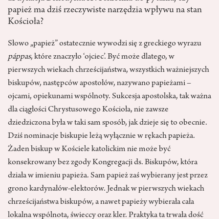
papież ma dziś rzeczywiste narzędzia wpływu na stan
Kościoła?
Słowo „papież” ostatecznie wywodzi się z greckiego wyrazu
páppas
, które znaczyło ‘ojciec’. Być może dlatego, w
pierwszych wiekach chrześcijaństwa, wszystkich ważniejszych
biskupów, następców apostołów, nazywano papieżami –
ojcami, opiekunami wspólnoty. Sukcesja apostolska, tak ważna
dla ciągłości Chrystusowego Kościoła, nie zawsze
dziedziczona była w taki sam sposób, jak dzieje się to obecnie.
Dziś nominacje biskupie leżą wyłącznie w rękach papieża.
Żaden biskup w Kościele katolickim nie może być
konsekrowany bez zgody Kongregacji ds. Biskupów, która
działa w imieniu papieża. Sam papież zaś wybierany jest przez
grono kardynałów-elektorów. Jednak w pierwszych wiekach
chrześcijaństwa biskupów, a nawet papieży wybierała cała
lokalna wspólnota, świeccy oraz kler. Praktyka ta trwała dość