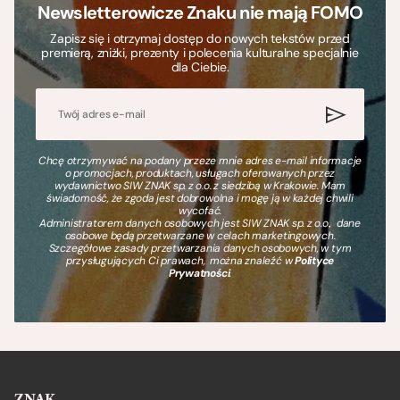
Newsletterowicze Znaku nie mają FOMO
Zapisz się i otrzymaj dostęp do nowych tekstów przed
premierą, zniżki, prezenty i polecenia kulturalne specjalnie
dla Ciebie.
Chcę otrzymywać na podany przeze mnie adres e-mail informacje
o promocjach, produktach, usługach oferowanych przez
wydawnictwo SIW ZNAK sp. z o.o. z siedzibą w Krakowie. Mam
świadomość, że zgoda jest dobrowolna i mogę ją w każdej chwili
wycofać.
Administratorem danych osobowych jest SIW ZNAK sp. z o.o., dane
osobowe będą przetwarzane w celach marketingowych.
Szczegółowe zasady przetwarzania danych osobowych, w tym
przysługujących Ci prawach, można znaleźć w
Polityce
Prywatności
.