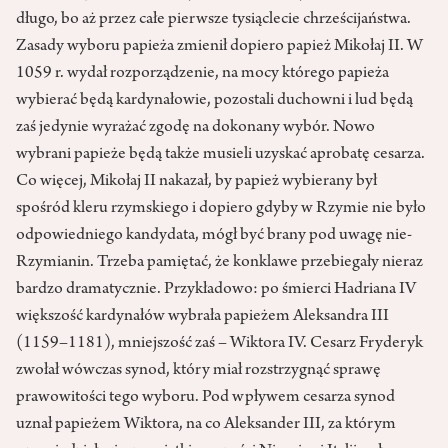
długo, bo aż przez całe pierwsze tysiąclecie chrześcijaństwa.
Zasady wyboru papieża zmienił dopiero papież Mikołaj II. W
1059 r. wydał rozporządzenie, na mocy którego papieża
wybierać będą kardynałowie, pozostali duchowni i lud będą
zaś jedynie wyrażać zgodę na dokonany wybór. Nowo
wybrani papieże będą także musieli uzyskać aprobatę cesarza.
Co więcej, Mikołaj II nakazał, by papież wybierany był
spośród kleru rzymskiego i dopiero gdyby w Rzymie nie było
odpowiedniego kandydata, mógł być brany pod uwagę nie-
Rzymianin. Trzeba pamiętać, że konklawe przebiegały nieraz
bardzo dramatycznie. Przykładowo: po śmierci Hadriana IV
większość kardynałów wybrała papieżem Aleksandra III
(1159–1181), mniejszość zaś – Wiktora IV. Cesarz Fryderyk
zwołał wówczas synod, który miał rozstrzygnąć sprawę
prawowitości tego wyboru. Pod wpływem cesarza synod
uznał papieżem Wiktora, na co Aleksander III, za którym