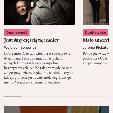
Duchowość
Duchowość
Jesteśmy częścią tajemnicy
Mało amerykań
Wojciech Bonowicz
Jarema Piekutows
Lubię mówić, że człowiek ma w sobie pewien
Po raz pierwszy w h
dynamizm. I ten dynamizm nas pcha w
pochodzi z USA. Cz
różnych kierunkach, często zupełnie
anty-Trumpem?
bezużytecznych. No bo tak naprawdę co nam
z tego przyjdzie, że będziemy wiedzieli, czy na
jakiejś planecie jest dwutlenek węgla, czy go
nie ma? A jednak chcemy to wiedzieć.