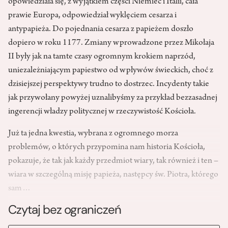
opowiedziała się, z wyjątkiem części Niemiec i Italii, cała
prawie Europa, odpowiedział wyklęciem cesarza i
antypapieża. Do pojednania cesarza z papieżem doszło
dopiero w roku 1177. Zmiany wprowadzone przez Mikołaja
II były jak na tamte czasy ogromnym krokiem naprzód,
uniezależniającym papiestwo od wpływów świeckich, choć z
dzisiejszej perspektywy trudno to dostrzec. Incydenty takie
jak przywołany powyżej uznalibyśmy za przykład bezzasadnej
ingerencji władzy politycznej w rzeczywistość Kościoła.
Już ta jedna kwestia, wybrana z ogromnego morza
problemów, o których przypomina nam historia Kościoła,
pokazuje, że tak jak każdy przedmiot wiary, tak również i ten –
wiara w szczególną misję papieża, następcy św. Piotra, którego
sam…
Czytaj bez ograniczeń