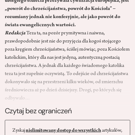
ubiegłego stulecia przeżywała cywilizacja europejska, jest
„powrót do chrześcijaństwa, powrót do Kościoła” −
rozumiany jednak nie konfesyjnie, ale jako powrót do
świata ewangelicznych wartości.
Redakcja
Teza ta, na pozór prymitywna i naiwna,
prawdopodobnie jest nie do przyjęcia dla kogoś stojącego
poza kręgiem chrześcijaństwa, ściślej mówiąc, poza Kościołem
katolickim, który dla nas jest jedyną, autentyczną postacią
chrześcijaństwa. A jednak dla każdego świadomego katolika
teza ta jest zupełnie oczywistą. To odejście od chrześcijaństwa
dokonywało się na przestrzeni kilku wieków, od zmierzchu
średniowiecza aż po dzień dzisiejszy. Drogi, po których się
odbywało…
Czytaj bez ograniczeń
Zyskaj
nielimitowany dostęp do wszystkich
artykułów,