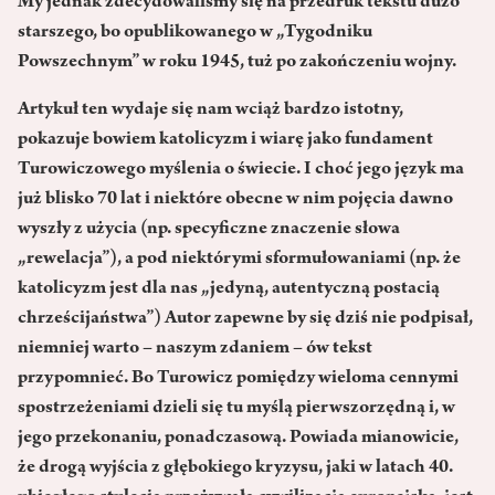
My jednak zdecydowaliśmy się na przedruk tekstu dużo
starszego, bo opublikowanego w „Tygodniku
Powszechnym” w roku 1945, tuż po zakończeniu wojny.
Artykuł ten wydaje się nam wciąż bardzo istotny,
pokazuje bowiem katolicyzm i wiarę jako fundament
Turowiczowego myślenia o świecie. I choć jego język ma
już blisko 70 lat i niektóre obecne w nim pojęcia dawno
wyszły z użycia (np. specyficzne znaczenie słowa
„rewelacja”), a pod niektórymi sformułowaniami (np. że
katolicyzm jest dla nas „jedyną, autentyczną postacią
chrześcijaństwa”) Autor zapewne by się dziś nie podpisał,
niemniej warto – naszym zdaniem – ów tekst
przypomnieć. Bo Turowicz pomiędzy wieloma cennymi
spostrzeżeniami dzieli się tu myślą pierwszorzędną i, w
jego przekonaniu, ponadczasową. Powiada mianowicie,
że drogą wyjścia z głębokiego kryzysu, jaki w latach 40.