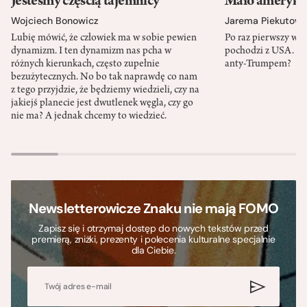
Jesteśmy częścią tajemnicy
Mało amerykań
Wojciech Bonowicz
Jarema Piekutows
Lubię mówić, że człowiek ma w sobie pewien
Po raz pierwszy w h
dynamizm. I ten dynamizm nas pcha w
pochodzi z USA. Cz
różnych kierunkach, często zupełnie
anty-Trumpem?
bezużytecznych. No bo tak naprawdę co nam
z tego przyjdzie, że będziemy wiedzieli, czy na
jakiejś planecie jest dwutlenek węgla, czy go
nie ma? A jednak chcemy to wiedzieć.
Newsletterowicze Znaku nie mają FOMO
Zapisz się i otrzymaj dostęp do nowych tekstów przed
premierą, zniżki, prezenty i polecenia kulturalne specjalnie
dla Ciebie.