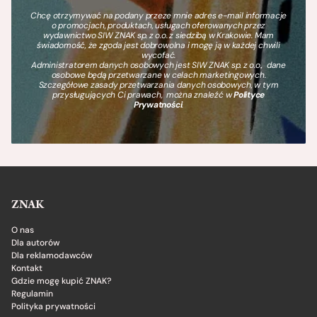
Chcę otrzymywać na podany przeze mnie adres e-mail informacje
o promocjach, produktach, usługach oferowanych przez
wydawnictwo SIW ZNAK sp. z o.o. z siedzibą w Krakowie. Mam
świadomość, że zgoda jest dobrowolna i mogę ją w każdej chwili
wycofać.
Administratorem danych osobowych jest SIW ZNAK sp. z o.o., dane
osobowe będą przetwarzane w celach marketingowych.
Szczegółowe zasady przetwarzania danych osobowych, w tym
przysługujących Ci prawach, można znaleźć w
Polityce
Prywatności
.
ZNAK
O nas
Dla autorów
Dla reklamodawców
Kontakt
Gdzie mogę kupić ZNAK?
Regulamin
Polityka prywatności