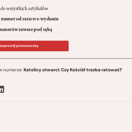
 do wszystkich artykułów
numer od razu w e-wydaniu
umerów zawsze pod ręką
ozpocznij prenumeratę
ę w numerze:
Katolicy otwarci: Czy Kościół trzeba ratować?