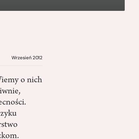
Wrzesień 2012
Wiemy o nich
iwnie,
ecności.
ęzyku
rstwo
czkom.