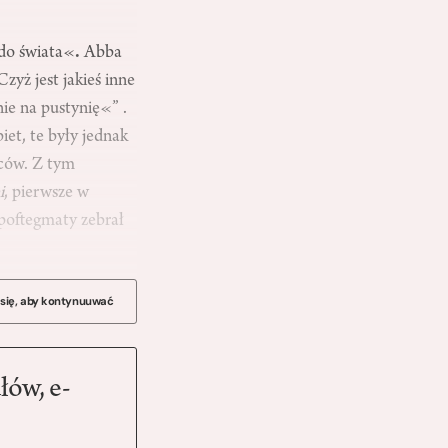
 do świata«
.
Abba
zyż jest jakieś inne
ie na pustynię«” .
iet, te były jednak
jców. Z tym
i
, pierwsze w
Apoftegmaty zebrał
 się, aby kontynuuwać
łów, e-