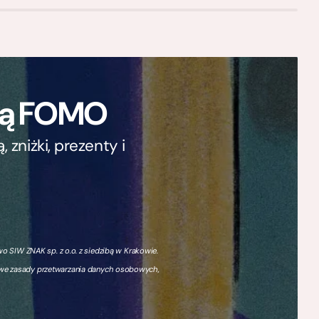
ają FOMO
zniżki, prezenty i
 SIW ZNAK sp. z o.o. z siedzibą w Krakowie.
owe zasady przetwarzania danych osobowych,