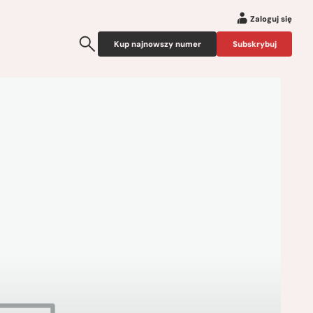
Zaloguj się
Kup najnowszy numer
Subskrybuj