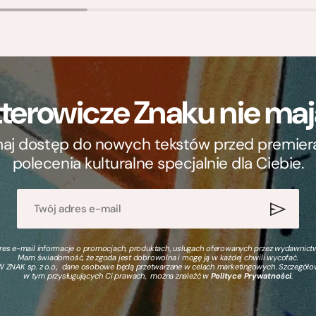
terowicze Znaku nie m
ymaj dostęp do nowych tekstów przed premierą, 
polecenia kulturalne specjalnie dla Ciebie.
s e-mail informacje o promocjach, produktach, usługach oferowanych przez wydawnictwo
Mam świadomość, że zgoda jest dobrowolna i mogę ją w każdej chwili wycofać.
 ZNAK sp. z o.o., dane osobowe będą przetwarzane w celach marketingowych. Szczegół
w tym przysługujących Ci prawach, można znaleźć w
Polityce Prywatności
.