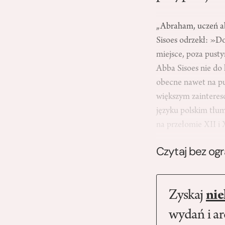
„Abraham, uczeń ab
Sisoes odrzekł: »Do
miejsce, poza pusty
Abba Sisoes nie do 
obecne nawet na pus
większym zaintere
języku polskim tłum
na przełomie XII i
Czytaj bez og
Zyskaj
nie
wydań i a