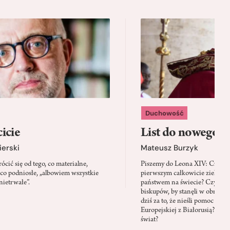
Duchowość
icie
List do nowego p
ierski
Mateusz Burzyk
cić się od tego, co materialne,
Piszemy do Leona XIV: Czy Wa
 co podniosłe, „albowiem wszystkie
pierwszym całkowicie zielony
nietrwałe”.
państwem na świecie? Czy prze
biskupów, by stanęli w obroni
dziś za to, że nieśli pomoc mi
Europejskiej z Białorusią? Czy
świat?