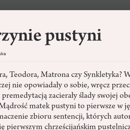
zynie pustyni
ska
ra, Teodora, Matrona czy Synkletyka? 
czej nie opowiadały o sobie, wręcz przec
z premedytacją zacierały ślady swojej ob
Mądrość matek pustyni to pierwsze w j
maczenie zbioru sentencji, których auto
się pierwszym chrześcijańskim pustelni