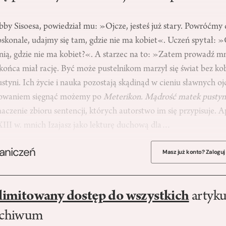
by Sisoesa, powiedział mu: »Ojcze, jesteś już stary. Powróćmy
skonale, udajmy się tam, gdzie nie ma kobiet«. Uczeń spytał: »C
nią, gdzie nie ma kobiet?«. A starzec na to: »Zatem prowadź mn
końca miał rację. Być może pustelnikom marzył się świat bez kob
tyni. Ich życie i nauka pozostają skądinąd w cieniu sławnych o
sowaniem sięgnąć możemy po
Meterikon. Mądrość matek pustyn
aczenie zbioru sentencji, których autorstwo im się przypisuje. 
 XIII w. mnich Izajasz jako lekturę duchową dla…
raniczeń
Masz już konto? Zaloguj
limitowany dostęp do wszystkich
artyku
rchiwum