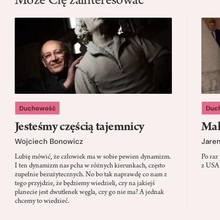
Może Cię zainteresować
Duchowość
Duc
Jesteśmy częścią tajemnicy
Mał
Wojciech Bonowicz
Jare
Lubię mówić, że człowiek ma w sobie pewien dynamizm.
Po raz
I ten dynamizm nas pcha w różnych kierunkach, często
z USA.
zupełnie bezużytecznych. No bo tak naprawdę co nam z
tego przyjdzie, że będziemy wiedzieli, czy na jakiejś
planecie jest dwutlenek węgla, czy go nie ma? A jednak
chcemy to wiedzieć.