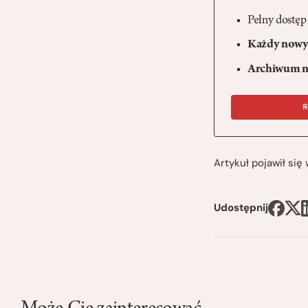
Pełny dostęp
Każdy nowy 
Archiwum n
R
Artykuł pojawił si
Udostępnij