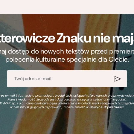
terowicze Znaku nie m
ymaj dostęp do nowych tekstów przed premierą, 
polecenia kulturalne specjalnie dla Ciebie.
s e-mail informacje o promocjach, produktach, usługach oferowanych przez wydawnictwo
Mam świadomość, że zgoda jest dobrowolna i mogę ją w każdej chwili wycofać.
 ZNAK sp. z o.o., dane osobowe będą przetwarzane w celach marketingowych. Szczegół
w tym przysługujących Ci prawach, można znaleźć w
Polityce Prywatności
.