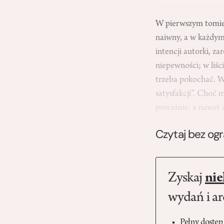
W pierwszym tomie 
naiwny, a w każdym
intencji autorki, 
niepewności; w liśc
trzeba pokochać. Wi
satysfakcji”. Choć
poważnie, a nawet
Czytaj bez og
Zyskaj
nie
wydań i a
Pełny dostęp