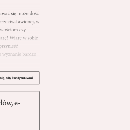
awać się może dość
przeciwstawionej, w
liwościom czy
iarę! Wiarę w sobie
przynieść
ne wyznanie bardzo
 się, aby kontynuuwać
łów, e-