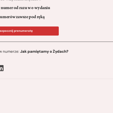
numer od razu w e-wydaniu
umerów zawsze pod ręką
ozpocznij prenumeratę
ę w numerze:
Jak pamiętamy o Żydach?