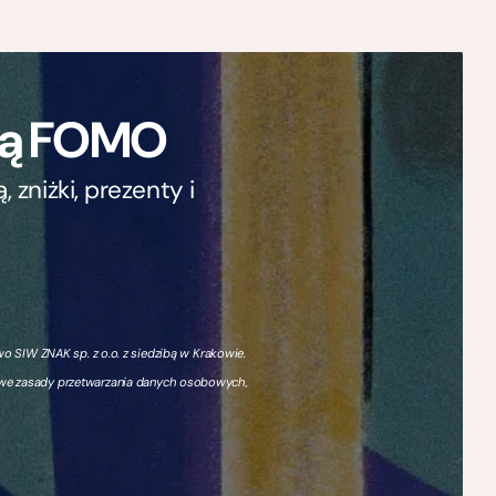
ają FOMO
zniżki, prezenty i
 SIW ZNAK sp. z o.o. z siedzibą w Krakowie.
owe zasady przetwarzania danych osobowych,