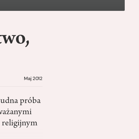
two,
Maj 2012
rudna próba
uważanymi
 religijnym