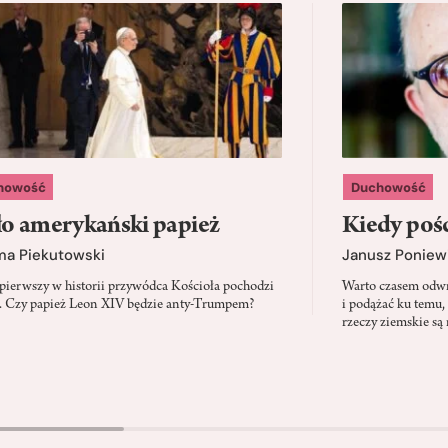
howość
Duchowość
o amerykański papież
Kiedy pośc
ma Piekutowski
Janusz Poniew
 pierwszy w historii przywódca Kościoła pochodzi
Warto czasem odwró
 Czy papież Leon XIV będzie anty-Trumpem?
i podążać ku temu,
rzeczy ziemskie są 