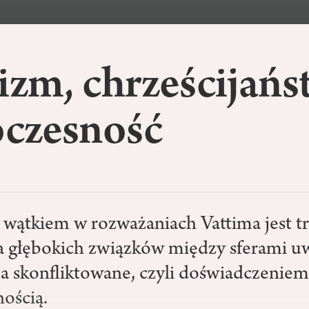
izm, chrześcijańs
czesność
ątkiem w rozważaniach Vattima jest t
a głębokich związków między sferami 
za skonfliktowane, czyli doświadczeniem
ością.