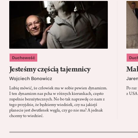
Duchowość
Duc
Jesteśmy częścią tajemnicy
Mał
Wojciech Bonowicz
Jare
Lubię mówić, że człowiek ma w sobie pewien dynamizm.
Po raz
I ten dynamizm nas pcha w różnych kierunkach, często
z USA.
zupełnie bezużytecznych. No bo tak naprawdę co nam z
tego przyjdzie, że będziemy wiedzieli, czy na jakiejś
planecie jest dwutlenek węgla, czy go nie ma? A jednak
chcemy to wiedzieć.