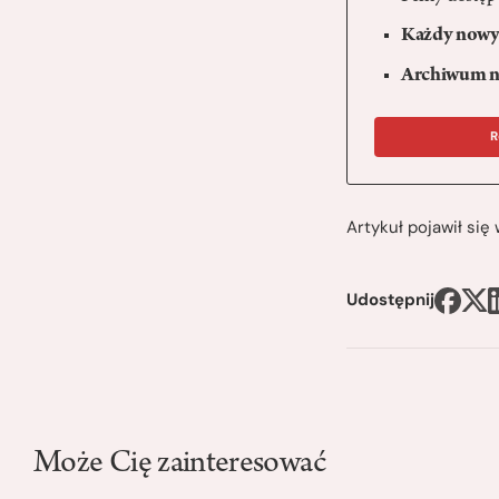
Każdy nowy 
Archiwum n
R
Artykuł pojawił si
Udostępnij
Może Cię zainteresować