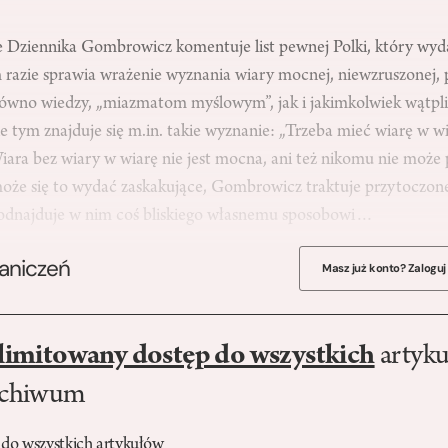
Dziennika Gombrowicz komentuje list pewnej Polki, który wyd
 razie sprawia wrażenie wyznania wiary mocnej, niewzruszonej, 
zarówno wiedzy, „miazmatom myślowym”, jak i jakimkolwiek wątp
ie tym znajduje się m.in. takie wyznanie: „Trzeba mieć wiarę w w
ara bez wiary w wiarę nie jest mocna, ani też nikomu nie może 
 może się to wydać zaskakujące, Gombrowicz traktuje przytoczo
 odnajduje w nim coś bliskiego własnemu sposobowi…
raniczeń
Masz już konto? Zaloguj
limitowany dostęp do wszystkich
artyku
rchiwum
 do wszystkich artykułów