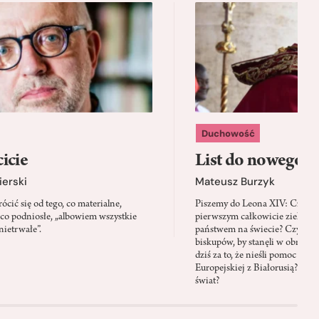
Duchowość
icie
List do nowego p
ierski
Mateusz Burzyk
cić się od tego, co materialne,
Piszemy do Leona XIV: Czy Wa
 co podniosłe, „albowiem wszystkie
pierwszym całkowicie zielony
nietrwałe”.
państwem na świecie? Czy prze
biskupów, by stanęli w obroni
dziś za to, że nieśli pomoc mi
Europejskiej z Białorusią? Czy
świat?