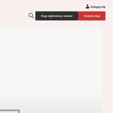
Zaloguj się
Kup najnowszy numer
Subskrybuj