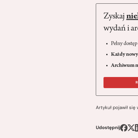
Zyskaj
nie
wydań i a
Pełny dostęp
Każdy nowy 
Archiwum n
R
Artykuł pojawił si
Udostępnij