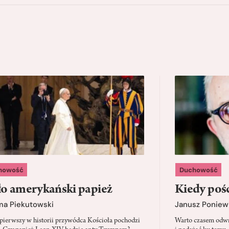
howość
Duchowość
o amerykański papież
Kiedy pośc
ma Piekutowski
Janusz Poniew
 pierwszy w historii przywódca Kościoła pochodzi
Warto czasem odwró