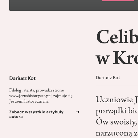
Celib
w Kr
Dariusz Kot
Dariusz Kot
Filolog, ateista, prowadzi stronę
www.jezushistoryczny.pl, zajmuje się
Uczniowie Je
Jezusem historycznym.
porządki bio
Zobacz wszystkie artykuły
autora
Ów swoisty, 
narzuconą z 