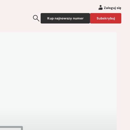
Zaloguj się
Kup najnowszy numer
Subskrybuj