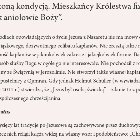
zoną kondycją. Mieszkańcy Królestwa fi
ak aniołowie Boży”.
ódłach opowiadających o życiu Jezusa z Nazaretu nie ma mowy o
ązkowego, dożywotniego celibatu kapłanów. Nic zresztą także n
ość kapłanów w jakimkolwiek zakresie i jakiejkolwiek formie. B
sób służby Bogu w ogóle go nie interesowało. Nie pochodził z r
any ze Świątynią w Jerozolimie. Nie stworzył także własnej kapła
 pustelnicy z Qumran. Gdy jednak Helmut Schüller (w wywiadzi
 2011 r.) stwierdza, że „Jezus był osobą świecką” – zdanie to z 
spółczesnego chrześcijanina.
batus
sięcy lat tradycje po-Jezusowe są zachowywane przez duchowy
zez nich religii księża widzą na własny wzór i podobieństwo: „Ch