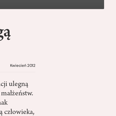
gą
Kwiecień 2012
cji ulegną
, małżeństw.
nak
ą człowieka,