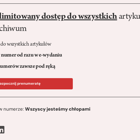
limitowany dostęp do wszystkich
artyku
rchiwum
 do wszystkich artykułów
numer od razu w e-wydaniu
umerów zawsze pod ręką
ozpocznij prenumeratę
ę w numerze:
Wszyscy jesteśmy chłopami