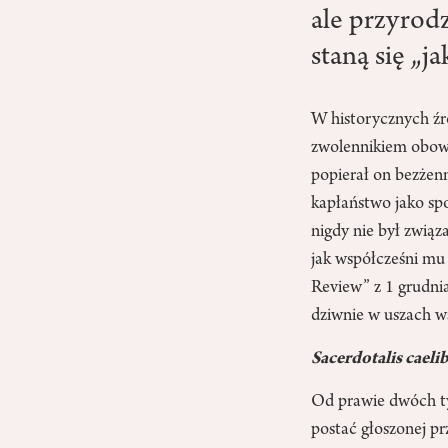
ale przyrod
staną się „j
W historycznych źr
zwolennikiem obowi
popierał on bezżenn
kapłaństwo jako spo
nigdy nie był związ
jak współcześni mu
Review” z 1 grudnia
dziwnie w uszach w
Sacerdotalis caeli
Od prawie dwóch ty
postać głoszonej pr