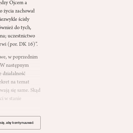
iędzy Ojcem a
go życia zachował
iezwykle ścisły
ównież do tych,
ana; uczestnictwo
krwi (por. DK 16)”.
awe, w poprzednim
a. W następnym
 działalność
dekret na temat
uwają się same. Skąd
ci w stanie
 się, aby kontynuuwać