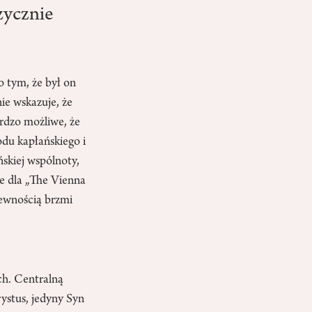
zycznie
 tym, że był on
ie wskazuje, że
ardzo możliwe, że
odu kapłańskiego i
ńskiej wspólnoty,
e dla „The Vienna
pewnością brzmi
ch. Centralną
rystus, jedyny Syn