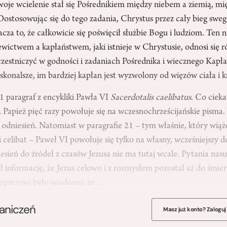
woje wcielenie stał się Pośrednikiem między niebem a ziemią, m
Dostosowując się do tego zadania, Chrystus przez cały bieg swe
cza to, że całkowicie się poświęcił służbie Bogu i ludziom. Ten n
wictwem a kapłaństwem, jaki istnieje w Chrystusie, odnosi się r
czestniczyć w godności i zadaniach Pośrednika i wiecznego Kapł
skonalsze, im bardziej kapłan jest wyzwolony od więzów ciała i 
1 paragraf z encykliki Pawła VI
Sacerdotalis caelibatus
. Co ciek
i, Papież pięć razy powołuje się na wczesnochrześcijańskie pism
odniesień. Natomiast w paragrafie 21 – tym właśnie, który wiąże
i celibat – Paweł VI powołuje się tylko na własny, wcześniejszy 
iesień do źródeł z czasów Jezusa nie ma tutaj wcale. Pytania nas
 informację, że Jezus celowo i z rozmysłem pozostał aż do śmier
apieżowi było wiadomo, że…
raniczeń
Masz już konto? Zaloguj