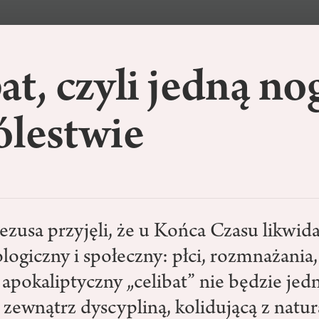
at, czyli jedną no
ólestwie
zusa przyjęli, że u Końca Czasu likwida
logiczny i społeczny: płci, rozmnażania
apokaliptyczny „celibat” nie będzie jed
zewnątrz dyscypliną, kolidującą z natur