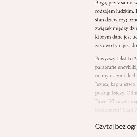
Boga, przez samo s
rodzajem ludzkim. 
stan dziewiczy; ozna
związek między dzie
którym dane jest u
zaś owo tym jest do
Powyższy tekst to 2
paragrafie encyklik
mamy osiem takich 
Jezusa, kapłaństwo 
posługi księży. Odn
Paweł VI zaczerpnął
bezżennym? Skąd P
Czytaj bez og