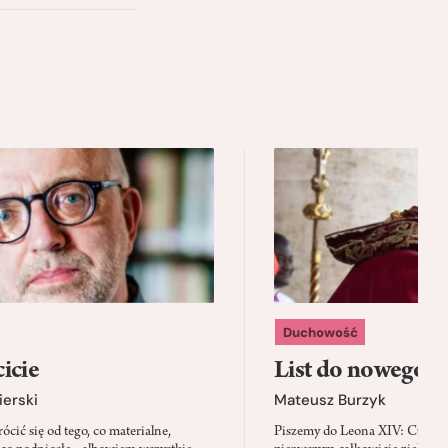
Duchowość
icie
List do nowego p
ierski
Mateusz Burzyk
cić się od tego, co materialne,
Piszemy do Leona XIV: Czy Wa