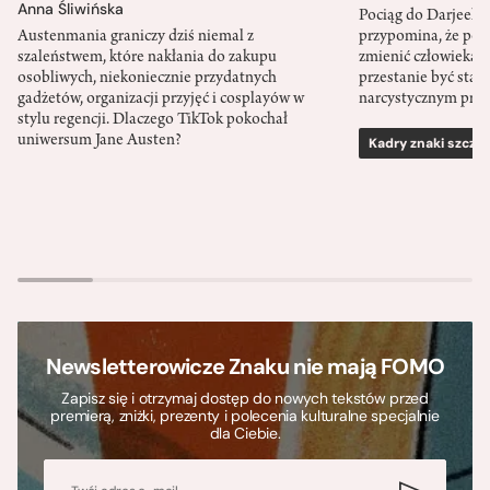
Anna Śliwińska
Pociąg do Darjeeli
Austenmania graniczy dziś niemal z
przypomina, że po
szaleństwem, które nakłania do zakupu
zmienić człowieka d
osobliwych, niekoniecznie przydatnych
przestanie być sta
gadżetów, organizacji przyjęć i cosplayów w
narcystycznym pro
stylu regencji. Dlaczego TikTok pokochał
uniwersum Jane Austen?
Kadry znaki szcze
Newsletterowicze Znaku nie mają FOMO
Zapisz się i otrzymaj dostęp do nowych tekstów przed
premierą, zniżki, prezenty i polecenia kulturalne specjalnie
dla Ciebie.