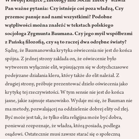
W swojej książce „Theology and Social Theory” stawia
Pan ważne pytania: Czy istnieje coś poza władzą, Czy
przemoc panuje nad nami wszystkimi? Podobne
wątpliwości można znaleźć w tekstach polskiego
socjologa Zygmunta Baumana. Czy jego myśl współbrzmi
z Pańską filozofią, czy są to raczej dwa odrębne światy?
Sądzę, że Baumanowska krytyka oświecenia nie jest do końca
spójna. Z jednej strony zakłada on, że oświecenie było
wytworem wyłącznie elit, wpisującym się w dotychczasowe
podejrzane działania kleru, który także do elit należał. Z
drugiej strony, próbuje prezentować dzieło oświecenia jako
krytykę tej rzeczywistości. W tym sensie nie jest do końca
jasne, jakie zajmuje stanowisko. Wydaje mi się, że Bauman nie
ma metody, pozwalającej na oddzielenie dobrej elity od złej.
Być może jest tak, że tylko elita religijna może być dobra,
ponieważ rozpoznaje, że władza, którą posiada, podlega
osądowi. Ostatecznie musi zawsze starać się o społeczną