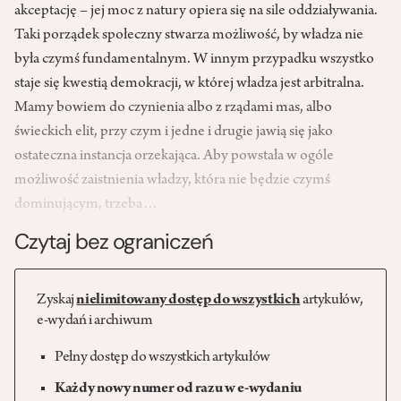
akceptację – jej moc z natury opiera się na sile oddziaływania.
Taki porządek społeczny stwarza możliwość, by władza nie
była czymś fundamentalnym. W innym przypadku wszystko
staje się kwestią demokracji, w której władza jest arbitralna.
Mamy bowiem do czynienia albo z rządami mas, albo
świeckich elit, przy czym i jedne i drugie jawią się jako
ostateczna instancja orzekająca. Aby powstała w ogóle
możliwość zaistnienia władzy, która nie będzie czymś
dominującym, trzeba…
Czytaj bez ograniczeń
Zyskaj
nielimitowany dostęp do wszystkich
artykułów,
e-wydań i archiwum
Pełny dostęp do wszystkich artykułów
Każdy nowy numer od razu w e-wydaniu