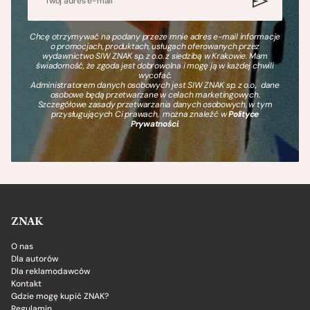
Chcę otrzymywać na podany przeze mnie adres e-mail informacje
o promocjach, produktach, usługach oferowanych przez
wydawnictwo SIW ZNAK sp. z o.o. z siedzibą w Krakowie. Mam
świadomość, że zgoda jest dobrowolna i mogę ją w każdej chwili
wycofać.
Administratorem danych osobowych jest SIW ZNAK sp. z o.o., dane
osobowe będą przetwarzane w celach marketingowych.
Szczegółowe zasady przetwarzania danych osobowych, w tym
przysługujących Ci prawach, można znaleźć w
Polityce
Prywatności
.
ZNAK
O nas
Dla autorów
Dla reklamodawców
Kontakt
Gdzie mogę kupić ZNAK?
Regulamin