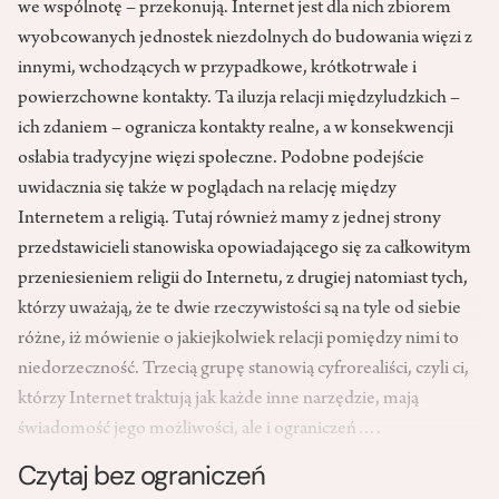
we wspólnotę – przekonują. Internet jest dla nich zbiorem
wyobcowanych jednostek niezdolnych do budowania więzi z
innymi, wchodzących w przypadkowe, krótkotrwałe i
powierzchowne kontakty. Ta iluzja relacji międzyludzkich –
ich zdaniem – ogranicza kontakty realne, a w konsekwencji
osłabia tradycyjne więzi społeczne. Podobne podejście
uwidacznia się także w poglądach na relację między
Internetem a religią. Tutaj również mamy z jednej strony
przedstawicieli stanowiska opowiadającego się za całkowitym
przeniesieniem religii do Internetu, z drugiej natomiast tych,
którzy uważają, że te dwie rzeczywistości są na tyle od siebie
różne, iż mówienie o jakiejkolwiek relacji pomiędzy nimi to
niedorzeczność. Trzecią grupę stanowią cyfrorealiści, czyli ci,
którzy Internet traktują jak każde inne narzędzie, mają
świadomość jego możliwości, ale i ograniczeń….
Czytaj bez ograniczeń