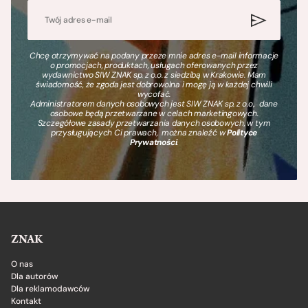
Chcę otrzymywać na podany przeze mnie adres e-mail informacje
o promocjach, produktach, usługach oferowanych przez
wydawnictwo SIW ZNAK sp. z o.o. z siedzibą w Krakowie. Mam
świadomość, że zgoda jest dobrowolna i mogę ją w każdej chwili
wycofać.
Administratorem danych osobowych jest SIW ZNAK sp. z o.o., dane
osobowe będą przetwarzane w celach marketingowych.
Szczegółowe zasady przetwarzania danych osobowych, w tym
przysługujących Ci prawach, można znaleźć w
Polityce
Prywatności
.
ZNAK
O nas
Dla autorów
Dla reklamodawców
Kontakt