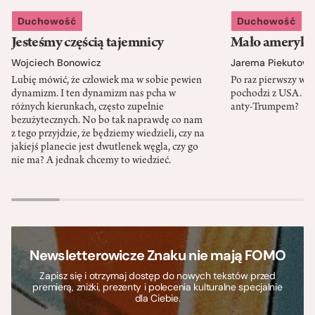
Duchowość
Duchowość
Jesteśmy częścią tajemnicy
Mało amerykań
Wojciech Bonowicz
Jarema Piekutows
Lubię mówić, że człowiek ma w sobie pewien
Po raz pierwszy w h
dynamizm. I ten dynamizm nas pcha w
pochodzi z USA. Cz
różnych kierunkach, często zupełnie
anty-Trumpem?
bezużytecznych. No bo tak naprawdę co nam
z tego przyjdzie, że będziemy wiedzieli, czy na
jakiejś planecie jest dwutlenek węgla, czy go
nie ma? A jednak chcemy to wiedzieć.
Newsletterowicze Znaku nie mają FOMO
Zapisz się i otrzymaj dostęp do nowych tekstów przed
premierą, zniżki, prezenty i polecenia kulturalne specjalnie
dla Ciebie.