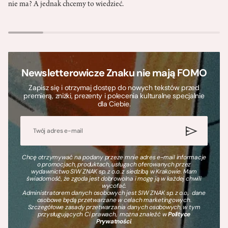
nie ma? A jednak chcemy to wiedzieć.
Newsletterowicze Znaku nie mają FOMO
Zapisz się i otrzymaj dostęp do nowych tekstów przed
premierą, zniżki, prezenty i polecenia kulturalne specjalnie
dla Ciebie.
Chcę otrzymywać na podany przeze mnie adres e-mail informacje
o promocjach, produktach, usługach oferowanych przez
wydawnictwo SIW ZNAK sp. z o.o. z siedzibą w Krakowie. Mam
świadomość, że zgoda jest dobrowolna i mogę ją w każdej chwili
wycofać.
Administratorem danych osobowych jest SIW ZNAK sp. z o.o., dane
osobowe będą przetwarzane w celach marketingowych.
Szczegółowe zasady przetwarzania danych osobowych, w tym
przysługujących Ci prawach, można znaleźć w
Polityce
Prywatności
.