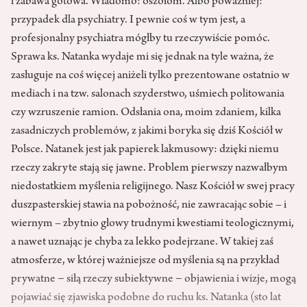
i zabawa gotowa. Wiadomo: oszołom. Albo poważniej:
przypadek dla psychiatry. I pewnie coś w tym jest, a
profesjonalny psychiatra mógłby tu rzeczywiście pomóc.
Sprawa ks. Natanka wydaje mi się jednak na tyle ważna, że
zasługuje na coś więcej aniżeli tylko prezentowane ostatnio w
mediach i na tzw. salonach szyderstwo, uśmiech politowania
czy wzruszenie ramion. Odsłania ona, moim zdaniem, kilka
zasadniczych problemów, z jakimi boryka się dziś Kościół w
Polsce. Natanek jest jak papierek lakmusowy: dzięki niemu
rzeczy zakryte stają się jawne. Problem pierwszy nazwałbym
niedostatkiem myślenia religijnego. Nasz Kościół w swej pracy
duszpasterskiej stawia na pobożność, nie zawracając sobie – i
wiernym – zbytnio głowy trudnymi kwestiami teologicznymi,
a nawet uznając je chyba za lekko podejrzane. W takiej zaś
atmosferze, w której ważniejsze od myślenia są na przykład
prywatne − siłą rzeczy subiektywne − objawienia i wizje, mogą
pojawiać się zjawiska podobne do ruchu ks. Natanka (sto lat