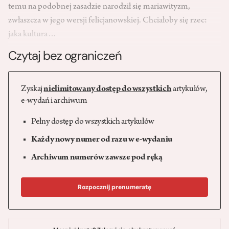
temu na podobnej zasadzie narodził się mariawityzm,
zwłaszcza w jego wersji felicjanowskiej. Chciałoby się rzec:
jaka kultura…
Czytaj bez ograniczeń
Zyskaj
nielimitowany dostęp do wszystkich
artykułów,
e-wydań i archiwum
Pełny dostęp do wszystkich artykułów
Każdy nowy numer od razu w e-wydaniu
Archiwum numerów zawsze pod ręką
Rozpocznij prenumeratę