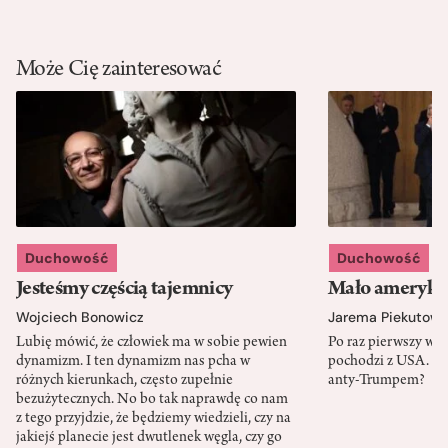
Może Cię zainteresować
Duchowość
Duchowość
Jesteśmy częścią tajemnicy
Mało amerykań
Wojciech Bonowicz
Jarema Piekutows
Lubię mówić, że człowiek ma w sobie pewien
Po raz pierwszy w h
dynamizm. I ten dynamizm nas pcha w
pochodzi z USA. Cz
różnych kierunkach, często zupełnie
anty-Trumpem?
bezużytecznych. No bo tak naprawdę co nam
z tego przyjdzie, że będziemy wiedzieli, czy na
jakiejś planecie jest dwutlenek węgla, czy go