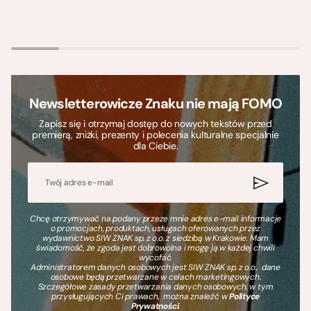
Newsletterowicze Znaku nie mają FOMO
Zapisz się i otrzymaj dostęp do nowych tekstów przed
premierą, zniżki, prezenty i polecenia kulturalne specjalnie
dla Ciebie.
Chcę otrzymywać na podany przeze mnie adres e-mail informacje
o promocjach, produktach, usługach oferowanych przez
wydawnictwo SIW ZNAK sp. z o.o. z siedzibą w Krakowie. Mam
świadomość, że zgoda jest dobrowolna i mogę ją w każdej chwili
wycofać.
Administratorem danych osobowych jest SIW ZNAK sp. z o.o., dane
osobowe będą przetwarzane w celach marketingowych.
Szczegółowe zasady przetwarzania danych osobowych, w tym
przysługujących Ci prawach, można znaleźć w
Polityce
Prywatności
.