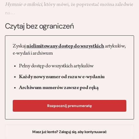
Hymnie o miłości
, który mówi, że poprzestać można zaledwie
na…
Czytaj bez ograniczeń
Zyskaj
nielimitowany dostęp do wszystkich
artykułów,
e-wydań i archiwum
Pełny dostęp do wszystkich artykułów
Każdy nowy numer od razu w e-wydaniu
Archiwum numerów zawsze pod ręką
Rozpocznij prenumeratę
Masz już konto? Zaloguj się, aby kontynuuwać