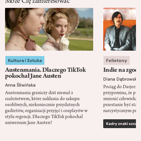
Może Cię zainteresować
Kultura i Sztuka
Felietony
Austenmania. Dlaczego TikTok
Indie na zgod
pokochał Jane Austen
Diana Dąbrowska
Anna Śliwińska
Pociąg do Darjeeli
Austenmania graniczy dziś niemal z
przypomina, że po
szaleństwem, które nakłania do zakupu
zmienić człowieka d
osobliwych, niekoniecznie przydatnych
przestanie być sta
gadżetów, organizacji przyjęć i cosplayów w
narcystycznym pro
stylu regencji. Dlaczego TikTok pokochał
uniwersum Jane Austen?
Kadry znaki szcze