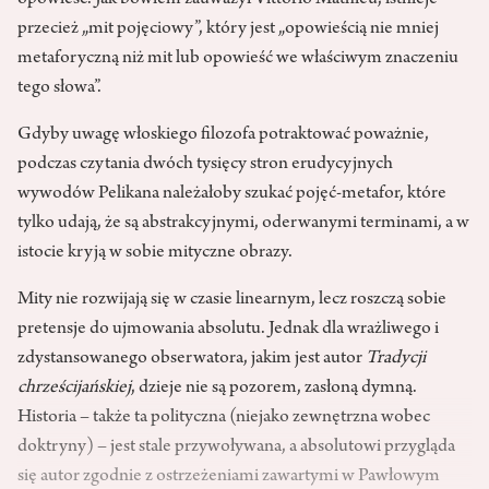
opowieść. Jak bowiem zauważył Vittorio Mathieu, istnieje
przecież „mit pojęciowy”, który jest „opowieścią nie mniej
metaforyczną niż mit lub opowieść we właściwym znaczeniu
tego słowa”.
Gdyby uwagę włoskiego filozofa potraktować poważnie,
podczas czytania dwóch tysięcy stron erudycyjnych
wywodów Pelikana należałoby szukać pojęć-metafor, które
tylko udają, że są abstrakcyjnymi, oderwanymi terminami, a w
istocie kryją w sobie mityczne obrazy.
Mity nie rozwijają się w czasie linearnym, lecz roszczą sobie
pretensje do ujmowania absolutu. Jednak dla wrażliwego i
zdystansowanego obserwatora, jakim jest autor
Tradycji
chrześcijańskiej
, dzieje nie są pozorem, zasłoną dymną.
Historia – także ta polityczna (niejako zewnętrzna wobec
doktryny) – jest stale przywoływana, a absolutowi przygląda
się autor zgodnie z ostrzeżeniami zawartymi w Pawłowym