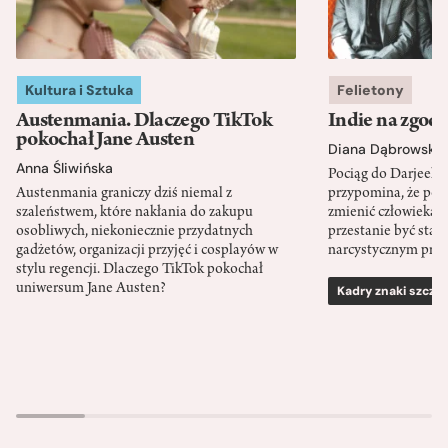
Kultura i Sztuka
Felietony
Austenmania. Dlaczego TikTok
Indie na zgod
pokochał Jane Austen
Diana Dąbrowska
Anna Śliwińska
Pociąg do Darjeeli
Austenmania graniczy dziś niemal z
przypomina, że po
szaleństwem, które nakłania do zakupu
zmienić człowieka d
osobliwych, niekoniecznie przydatnych
przestanie być sta
gadżetów, organizacji przyjęć i cosplayów w
narcystycznym pro
stylu regencji. Dlaczego TikTok pokochał
uniwersum Jane Austen?
Kadry znaki szcze