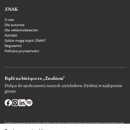
ZNAK
O nas
Dla autorów
Dla reklamodawców
Kontakt
Gdzie mogę kupić ZNAK?
Regulamin
Polityka prywatności
Bądź na bieżąco ze „Znakiem”
Dołącz do społeczności naszych czytelnikow. Dysktuj w najlepszym
gronie
Dofinansowano ze środków Ministra Kultury i Dziedzictwa Narodowego pochodzących
z Funduszu Promocji Kultury – państwowego funduszu celowego.