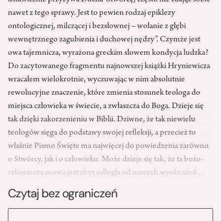
ustawicznie przyzywa Ducha-Stwórcę, często nie zdając sobie
nawet z tego sprawy. Jest to pewien rodzaj epiklezy
ontologicznej, milczącej i bezsłownej – wołanie z głębi
wewnętrznego zagubienia i duchowej nędzy”. Czymże jest
owa tajemnicza, wyrażona greckim słowem kondycja ludzka?
Do zacytowanego fragmentu najnowszej książki Hryniewicza
wracałem wielokrotnie, wyczuwając w nim absolutnie
rewolucyjne znaczenie, które zmienia stosunek teologa do
miejsca człowieka w świecie, a zwłaszcza do Boga. Dzieje się
tak dzięki zakorzenieniu w Biblii. Dziwne, że tak niewielu
teologów sięga do podstawy swojej refleksji, a przecież to
właśnie Pismo Święte ma najwięcej do powiedzenia zarówno
o Stwórcy, jak i o człowieku. Może dzieje się tak, że ta bożo-
człowiecza mowa jest zbyt odległa od naszych wyobrażeń…
Czytaj bez ograniczeń