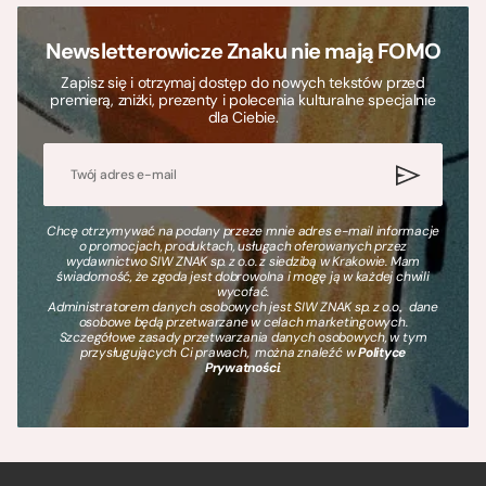
Newsletterowicze Znaku nie mają FOMO
Zapisz się i otrzymaj dostęp do nowych tekstów przed
premierą, zniżki, prezenty i polecenia kulturalne specjalnie
dla Ciebie.
Chcę otrzymywać na podany przeze mnie adres e-mail informacje
o promocjach, produktach, usługach oferowanych przez
wydawnictwo SIW ZNAK sp. z o.o. z siedzibą w Krakowie. Mam
świadomość, że zgoda jest dobrowolna i mogę ją w każdej chwili
wycofać.
Administratorem danych osobowych jest SIW ZNAK sp. z o.o., dane
osobowe będą przetwarzane w celach marketingowych.
Szczegółowe zasady przetwarzania danych osobowych, w tym
przysługujących Ci prawach, można znaleźć w
Polityce
Prywatności
.