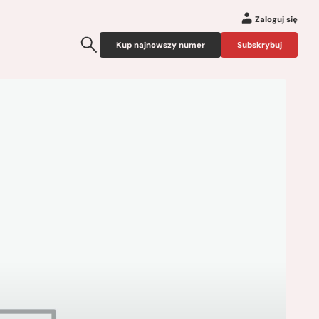
Zaloguj się
Kup najnowszy numer
Subskrybuj