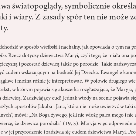
 dwa światopoglądy, symbolicznie określa
i i wiary. Z zasady spór ten nie może z
ty.
hodzić w sposób wścibski i nachalny, jak opowiada o tym na pr
uba
. Rzecz dotyczy dziewictwa Maryi, czyli tego, że miała ona 
żczyzną i pozostać dziewicą także po porodzie. Takie nadzwycza
yć cudem wskazującym na boskość Jej Dziecka. Ewangelie kanoni
ągliwe i można różnie je interpretować. W połowie drugiego wi
ekst, w którym pojawia się akuszerka rozgłaszająca, że Maryja
a dziewicą. Zadziwiający cud! Jednak wtedy na scenie pojawia si
złych apostołów Jakuba i Jana, która nie może uwierzyć w taki 
ch”, mówi: „Na Boga żywego, jeśli nie włożę palca mego i nie z
wierzę, że dziewica porodziła” (19, 3). Maryja więc odpowiednio 
c w jej przyrodzenie i zadziwia się cudem dziewictwa Maryi. Pr