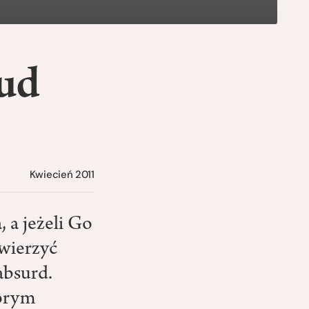
cud
Kwiecień 2011
, a jeżeli Go
 wierzyć
absurd.
tórym