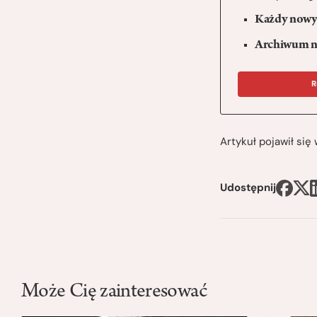
Każdy nowy 
Archiwum n
R
Artykuł pojawił si
Udostępnij
Może Cię zainteresować