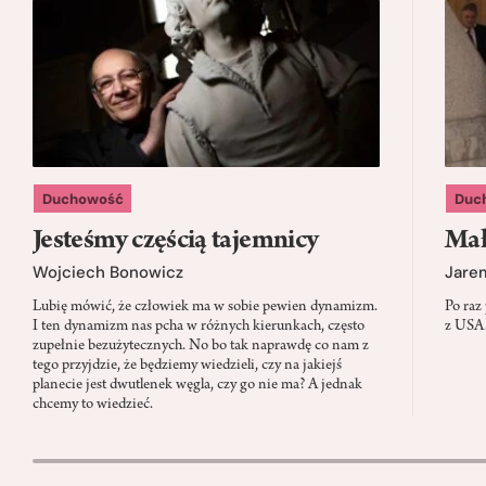
Duchowość
Duc
Jesteśmy częścią tajemnicy
Mał
Wojciech Bonowicz
Jare
Lubię mówić, że człowiek ma w sobie pewien dynamizm.
Po raz
I ten dynamizm nas pcha w różnych kierunkach, często
z USA.
zupełnie bezużytecznych. No bo tak naprawdę co nam z
tego przyjdzie, że będziemy wiedzieli, czy na jakiejś
planecie jest dwutlenek węgla, czy go nie ma? A jednak
chcemy to wiedzieć.