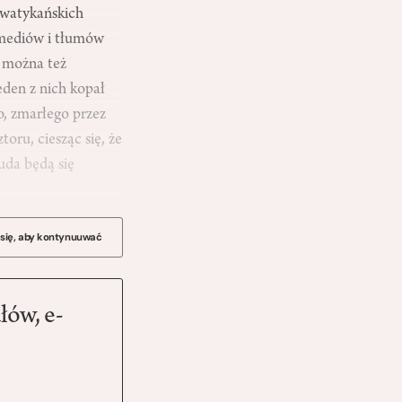
e watykańskich
 mediów i tłumów
u można też
eden z nich kopał
o, zmarłego przez
oru, ciesząc się, że
uda będą się
 się, aby kontynuuwać
łów, e-