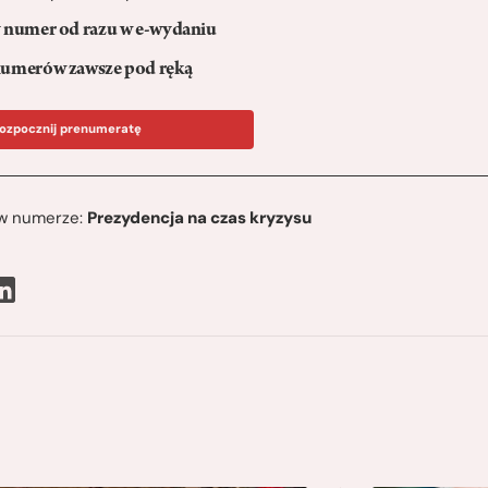
numer od razu w e-wydaniu
umerów zawsze pod ręką
ozpocznij prenumeratę
ę w numerze:
Prezydencja na czas kryzysu