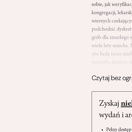
sobie, jak weryfika
kongregacji, lekar
wiernych czekający
podchodzić dyskretn
grób dla zmarłego w
wielu laty mnicha. 
oto będą teraz miel
mnożyły, skończy 
Czytaj bez og
Zyskaj
nie
wydań i a
Pełny dostęp