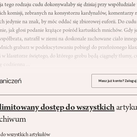
cja tego rodzaju cudu dokonywałaby się dzisiaj przy współudzial
skich komisji, zebranych na konsystorzu kardynałów, komentarzy
ch jedynie na znak, by móc oddać się zbiorowej euforii. Do cud
ie, jak głosi podanie krążące pośród kartuskich mnichów. Gdy j
spółbrata, natrafił w ziemi na doskonale zachowane ciało inneg
Mnich grabarz w podekscytowaniu pobiegł do przełożonego klaszt
i w klasztorze świętego, do którego grobu będą ciągnęły tłumy, c
się codzienna…
raniczeń
Masz już konto? Zaloguj
limitowany dostęp do wszystkich
artyku
rchiwum
 do wszystkich artykułów