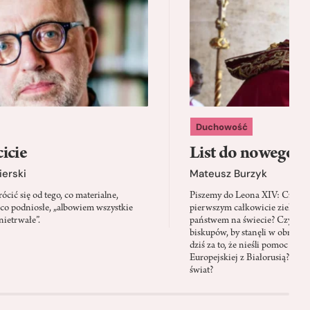
Duchowość
icie
List do nowego p
ierski
Mateusz Burzyk
cić się od tego, co materialne,
Piszemy do Leona XIV: Czy Wa
 co podniosłe, „albowiem wszystkie
pierwszym całkowicie zielony
nietrwałe”.
państwem na świecie? Czy prze
biskupów, by stanęli w obroni
dziś za to, że nieśli pomoc mi
Europejskiej z Białorusią? Czy
świat?