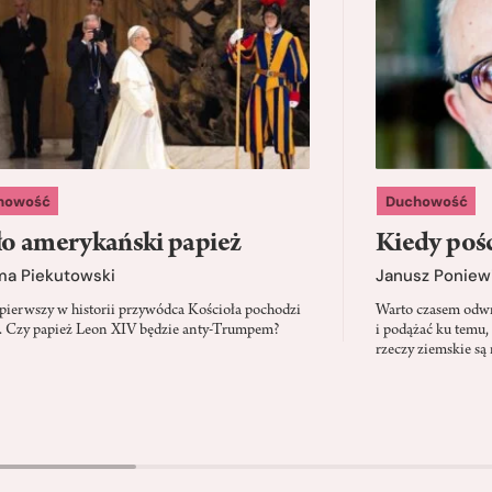
howość
Duchowość
o amerykański papież
Kiedy pośc
ma Piekutowski
Janusz Poniew
 pierwszy w historii przywódca Kościoła pochodzi
Warto czasem odwró
 Czy papież Leon XIV będzie anty-Trumpem?
i podążać ku temu,
rzeczy ziemskie są 