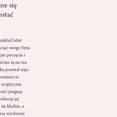
ne się
ostać
zykład tekst
począć swego Syna
jne poczęcie i
czne są na ten
eku powstał więc
, pomimo że
ę sceptyczna
cud i pragnąc
obaczę jej
się kładzie, a
oszę wyobrazić