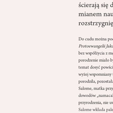
ścierają się
mianem nauk
rozstrzygnię
Do cudu można podc
Protoewangelii Jak
bez współżycia z mę
porodzenie miało b
temat dosyć powści
wyżej wspomniany t
porodziła, pozostał
Salome, matka przys
dowodów „namacalny
przyrodzenia, nie u
Salome wkłada pale