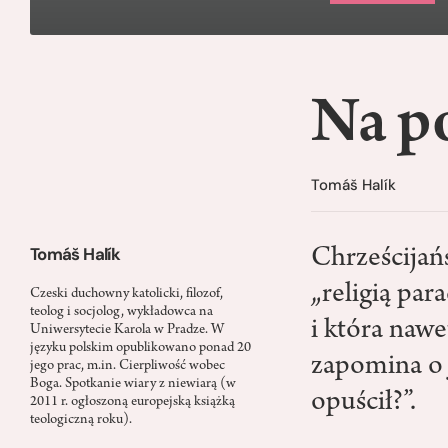
Na p
Tomáš Halík
Tomáš Halík
Chrześcijań
„religią par
Czeski duchowny katolicki, filozof,
teolog i socjolog, wykładowca na
i która naw
Uniwersytecie Karola w Pradze. W
języku polskim opublikowano ponad 20
zapomina o
jego prac, m.in. Cierpliwość wobec
Boga. Spotkanie wiary z niewiarą (w
opuścił?”.
2011 r. ogłoszoną europejską książką
teologiczną roku).