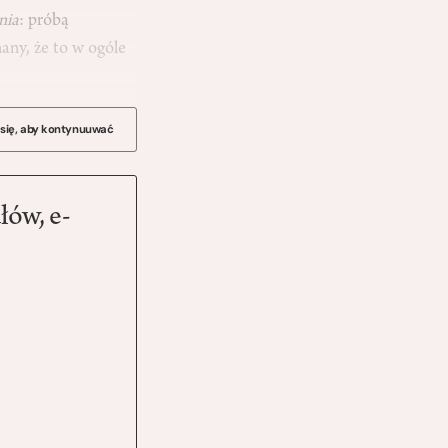
nia
: próbą
any, że to w ogóle
 się, aby kontynuuwać
łów, e-