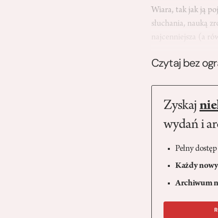
Wiara, tak jak ją p
słuchania, nauką zr
najcenniejsza (a r
Czytaj bez og
Zyskaj
nie
wydań i a
Pełny dostęp
Każdy nowy 
Archiwum n
R