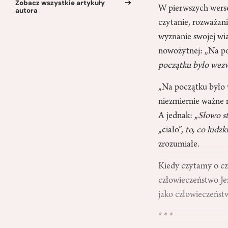
Zobacz wszystkie artykuły
W pierwszych werset
autora
czytanie, rozważan
wyznanie swojej wi
nowożytnej: „Na po
początku było wez
„Na początku było
niezmiernie ważne 
A jednak: „
Słowo st
„ciało”,
to, co ludzk
zrozumiałe.
Kiedy czytamy o cz
człowieczeństwo Je
jako człowieczeństw
* * *