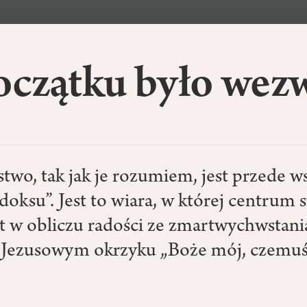
oczątku było wez
stwo, tak jak je rozumiem, jest przede w
adoksu”. Jest to wiara, w której centrum s
et w obliczu radości ze zmartwychwstani
 Jezusowym okrzyku „Boże mój, czemu