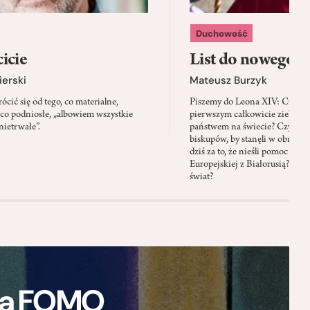
Duchowość
icie
List do nowego p
ierski
Mateusz Burzyk
cić się od tego, co materialne,
Piszemy do Leona XIV: Czy Wa
 co podniosłe, „albowiem wszystkie
pierwszym całkowicie zielony
nietrwałe”.
państwem na świecie? Czy prze
biskupów, by stanęli w obroni
dziś za to, że nieśli pomoc mi
Europejskiej z Białorusią? Czy
świat?
ają FOMO