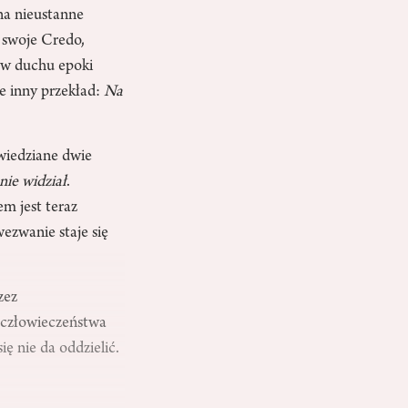
na nieustanne
 swoje Credo,
 w duchu epoki
e inny przekład:
Na
wiedziane dwie
nie widział
.
m jest teraz
wezwanie staje się
zez
 człowieczeństwa
ę nie da oddzielić.