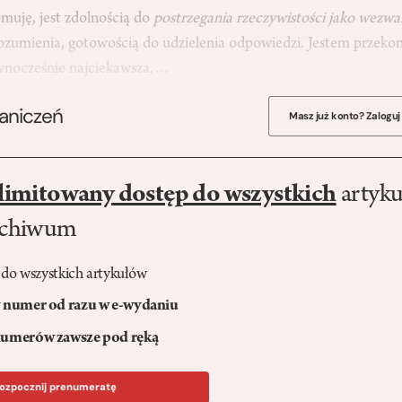
ojmuję, jest zdolnością do
postrzegania rzeczywistości jako wezwa
ozumienia, gotowością do udzielenia odpowiedzi. Jestem przekon
ównocześnie najciekawsza,…
raniczeń
Masz już konto? Zaloguj
limitowany dostęp do wszystkich
artyku
rchiwum
 do wszystkich artykułów
numer od razu w e-wydaniu
umerów zawsze pod ręką
ozpocznij prenumeratę