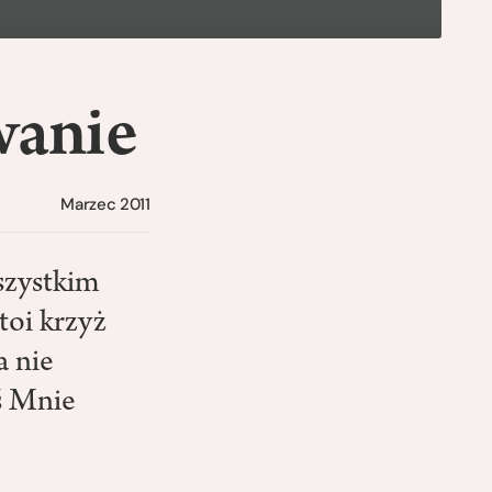
wanie
Marzec 2011
szystkim
toi krzyż
a nie
ś Mnie