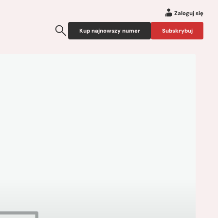
Zaloguj się
Kup najnowszy numer
Subskrybuj