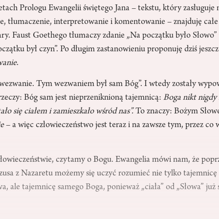
ach Prologu Ewangelii świętego Jana – tekstu, który zasługuje 
ie, tłumaczenie, interpretowanie i komentowanie – znajduję całe
ary. Faust Goethego tłumaczy zdanie „Na początku było Słowo”
czątku był czyn”. Po długim zastanowieniu proponuję dziś jeszcz
wanie
.
 wezwanie. Tym wezwaniem był sam Bóg”. I wtedy zostały wypo
rzeczy: Bóg sam jest nieprzeniknioną tajemnicą:
Boga nikt nigdy 
ało się ciałem i zamieszkało wśród nas”.
To znaczy: Bożym Słowe
ie
– a więc człowieczeństwo jest teraz i na zawsze tym, przez co 
łowieczeństwie, czytamy o Bogu. Ewangelia mówi nam, że popr
zusa z Nazaretu możemy się uczyć rozumieć nie tylko tajemnicę
a, ale tajemnicę samego Boga, ponieważ „ciała” od „Słowa” już si