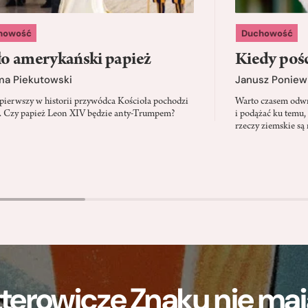
howość
Duchowość
o amerykański papież
Kiedy pośc
ma Piekutowski
Janusz Poniew
 pierwszy w historii przywódca Kościoła pochodzi
Warto czasem odwró
 Czy papież Leon XIV będzie anty-Trumpem?
i podążać ku temu,
rzeczy ziemskie są 
terowicze Znaku nie m