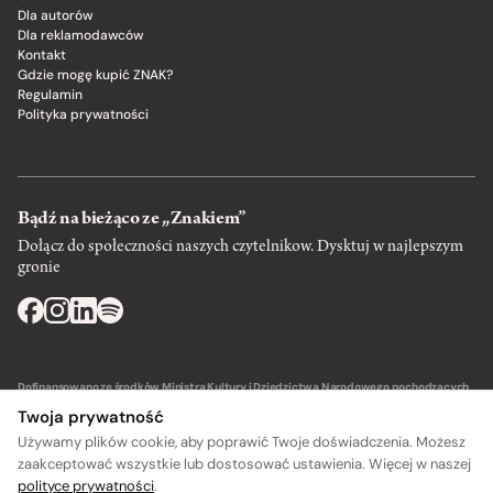
Dla autorów
Dla reklamodawców
Kontakt
Gdzie mogę kupić ZNAK?
Regulamin
Polityka prywatności
Bądź na bieżąco ze „Znakiem”
Dołącz do społeczności naszych czytelnikow. Dysktuj w najlepszym
gronie
Dofinansowano ze środków Ministra Kultury i Dziedzictwa Narodowego pochodzących
z Funduszu Promocji Kultury – państwowego funduszu celowego.
Twoja prywatność
Używamy plików cookie, aby poprawić Twoje doświadczenia. Możesz
zaakceptować wszystkie lub dostosować ustawienia. Więcej w naszej
polityce prywatności
.