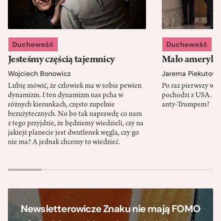
Duchowość
Duchowość
Jesteśmy częścią tajemnicy
Mało amerykań
Wojciech Bonowicz
Jarema Piekutows
Lubię mówić, że człowiek ma w sobie pewien
Po raz pierwszy w h
dynamizm. I ten dynamizm nas pcha w
pochodzi z USA. Cz
różnych kierunkach, często zupełnie
anty-Trumpem?
bezużytecznych. No bo tak naprawdę co nam
z tego przyjdzie, że będziemy wiedzieli, czy na
jakiejś planecie jest dwutlenek węgla, czy go
nie ma? A jednak chcemy to wiedzieć.
Newsletterowicze Znaku nie mają FOMO