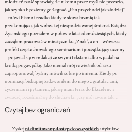
młodzieńczość sprawiały, że nikomu przez myśl nie przeszło,
jak szybko będziemy go żegnać. „Pan przychodzi jak złodziej”
– mówi Pismo i rzadko kiedy te słowa brzmią tak
przekonująco, jak wobec tej niespodziewanej śmierci. Księdza
Życińskiego poznałem w połowie lat siedemdziesiątych, kiedy
zacząłem pracować w miesięczniku „Znak”, a on – wówczas
prefekt częstochowskiego seminarium i początkujący uczony
– pojawiał się w redakcji ze swymi tekstami albo wpadał na
krótką pogawędkę. Jako niemal mój rówieśnik od razu
zaproponował, byśmy mówili sobie po imieniu. Kiedy po
nominacji biskupiej zadzwoniłem do niego z gratulacjami,
życzeniami i pytaniem, jak się mam teraz do Ekscelencji
zwracać, roześmiał się do słuchawki: „czy mój awans tak…
Czytaj bez ograniczeń
Zyskaj
nielimitowany dostęp do wszystkich
artykułów,