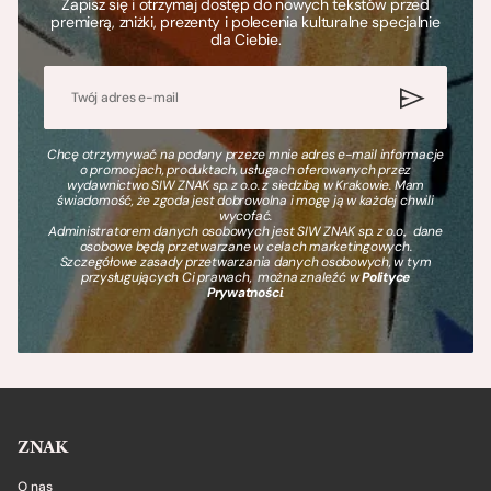
Zapisz się i otrzymaj dostęp do nowych tekstów przed
premierą, zniżki, prezenty i polecenia kulturalne specjalnie
dla Ciebie.
Chcę otrzymywać na podany przeze mnie adres e-mail informacje
o promocjach, produktach, usługach oferowanych przez
wydawnictwo SIW ZNAK sp. z o.o. z siedzibą w Krakowie. Mam
świadomość, że zgoda jest dobrowolna i mogę ją w każdej chwili
wycofać.
Administratorem danych osobowych jest SIW ZNAK sp. z o.o., dane
osobowe będą przetwarzane w celach marketingowych.
Szczegółowe zasady przetwarzania danych osobowych, w tym
przysługujących Ci prawach, można znaleźć w
Polityce
Prywatności
.
ZNAK
O nas