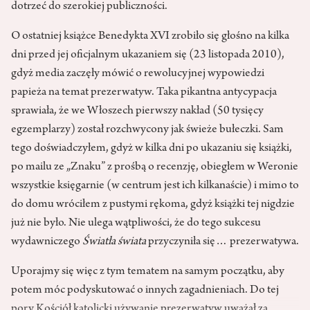
dotrzeć do szerokiej publiczności.
O ostatniej książce Benedykta XVI zrobiło się głośno na kilka
dni przed jej oficjalnym ukazaniem się (23 listopada 2010),
gdyż media zaczęły mówić o rewolucyjnej wypowiedzi
papieża na temat prezerwatyw. Taka pikantna antycypacja
sprawiała, że we Włoszech pierwszy nakład (50 tysięcy
egzemplarzy) został rozchwycony jak świeże bułeczki. Sam
tego doświadczyłem, gdyż w kilka dni po ukazaniu się książki,
po mailu ze „Znaku” z prośbą o recenzję, obiegłem w Weronie
wszystkie księgarnie (w centrum jest ich kilkanaście) i mimo to
do domu wróciłem z pustymi rękoma, gdyż książki tej nigdzie
już nie było. Nie ulega wątpliwości, że do tego sukcesu
wydawniczego
Światła świata
przyczyniła się… prezerwatywa.
Uporajmy się więc z tym tematem na samym początku, aby
potem móc podyskutować o innych zagadnieniach. Do tej
pory Kościół katolicki używanie prezerwatyw uważał za