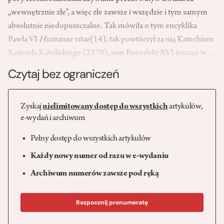
„wewnętrznie złe”, a więc złe zawsze i wszędzie i tym samym
absolutnie niedopuszczalne. Tak mówiła o tym encyklika
Pawła VI
Humanae vitae
(14), tak powtórzył za nią Katechizm
Kościoła Katolickiego (2370), sam Benedykt XVI jeszcze w…
Czytaj bez ograniczeń
Zyskaj
nielimitowany dostęp do wszystkich
artykułów,
e-wydań i archiwum
Pełny dostęp do wszystkich artykułów
Każdy nowy numer od razu w e-wydaniu
Archiwum numerów zawsze pod ręką
Rozpocznij prenumeratę