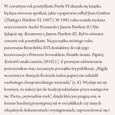
W czwartym rok pontyfikatu Pawła VI ukazała się książka
będąca owocem spotkań, jakie z papieżem odbył Jean Guitton
(
Dialogi z Pawłem VI
, 1967). W 1982 roku została wydana
seria rozmów André Frossarda z Janem Pawłem II (
Nie
lękajcie się. Rozmowy z Janem Pawłem II
). Był to również
czwarty rok pontyfikatu. Na początku szóstego roku
panowania Benedykta XVI dostaliśmy do rąk jego
konwersacje z Peterem Seewaldem
Światło świata. Papież,
Kościół i znaki czasów
, 2010
[1]
. Z pewnym zdziwieniem
przeczytałem więc na samym początku tej publikacji: „Nigdy
wcześniej w dziejach Kościoła żaden papież nie udzielił
osobistego i bezpośredniego wywiadu” (s. 8). Wydaje mi się
bowiem, że należy już do tradycji udzielanie przez następców
św. Piotra „wywiadów rzek”, dzięki którym pragną oni, w
formie bardziej przystępnej niż w encyklikach czy innych
oficjalnych dokumentach i wystąpieniach, zaprezentować się i