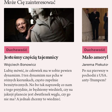
Może Cię zainteresować
Duchowość
Duchowość
Jesteśmy częścią tajemnicy
Mało amerykań
Wojciech Bonowicz
Jarema Piekutows
Lubię mówić, że człowiek ma w sobie pewien
Po raz pierwszy w h
dynamizm. I ten dynamizm nas pcha w
pochodzi z USA. Cz
różnych kierunkach, często zupełnie
anty-Trumpem?
bezużytecznych. No bo tak naprawdę co nam
z tego przyjdzie, że będziemy wiedzieli, czy na
jakiejś planecie jest dwutlenek węgla, czy go
nie ma? A jednak chcemy to wiedzieć.