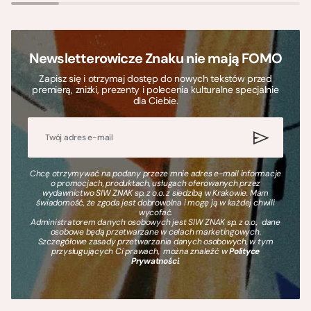
Newsletterowicze Znaku nie mają FOMO
Zapisz się i otrzymaj dostęp do nowych tekstów przed
premierą, zniżki, prezenty i polecenia kulturalne specjalnie
dla Ciebie.
Chcę otrzymywać na podany przeze mnie adres e-mail informacje
o promocjach, produktach, usługach oferowanych przez
wydawnictwo SIW ZNAK sp. z o.o. z siedzibą w Krakowie. Mam
świadomość, że zgoda jest dobrowolna i mogę ją w każdej chwili
wycofać.
Administratorem danych osobowych jest SIW ZNAK sp. z o.o., dane
osobowe będą przetwarzane w celach marketingowych.
Szczegółowe zasady przetwarzania danych osobowych, w tym
przysługujących Ci prawach, można znaleźć w
Polityce
Prywatności
.