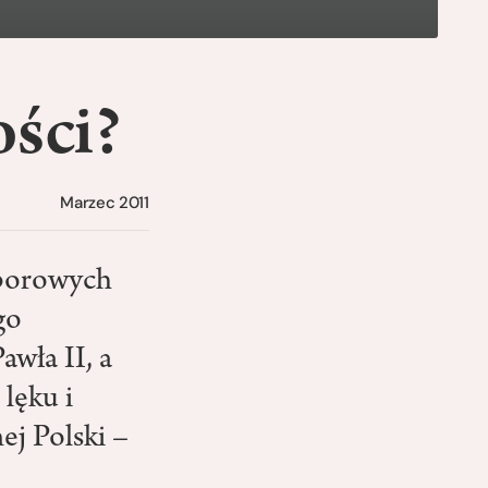
ości?
Marzec 2011
oborowych
go
wła II, a
lęku i
j Polski –