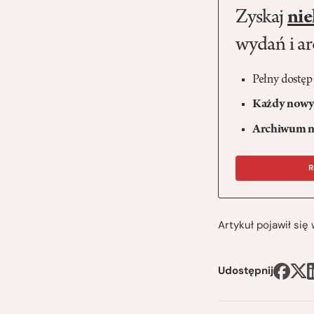
Zyskaj
nie
wydań i a
Pełny dostęp
Każdy nowy 
Archiwum n
R
Artykuł pojawił si
Udostępnij