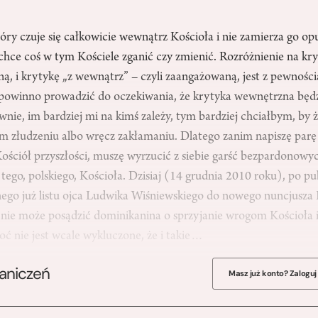
tóry czuje się całkowicie wewnątrz Kościoła i nie zamierza go opu
e chce coś w tym Kościele zganić czy zmienić. Rozróżnienie na kry
mną, i krytykę „z wewnątrz” – czyli zaangażowaną, jest z pewnośc
e powinno prowadzić do oczekiwania, że krytyka wewnętrzna będz
wnie, im bardziej mi na kimś zależy, tym bardziej chciałbym, by 
 złudzeniu albo wręcz zakłamaniu. Dlatego zanim napiszę parę 
ościół przyszłości, muszę wyrzucić z siebie garść bezpardonowy
ego, polskiego, Kościoła. Dzisiaj (14 grudnia 2010 roku), po pub
ego już listu ojca Ludwika Wiśniewskiego do nowego nuncjusza P
ie może posądzić dominikanina o sprzyjanie wrogom Kościoła i o
oć nie jest wcale wykluczone, że i takie…
raniczeń
Masz już konto? Zaloguj