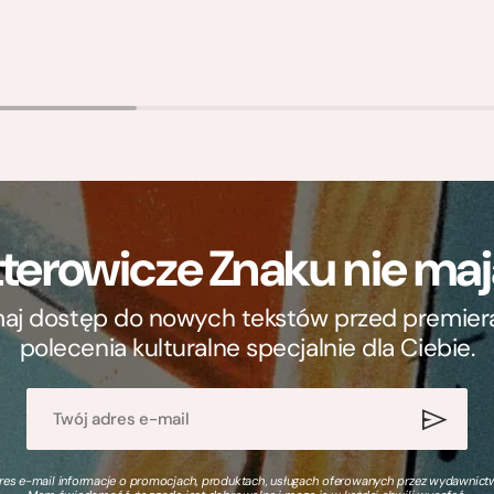
terowicze Znaku nie m
ymaj dostęp do nowych tekstów przed premierą, 
polecenia kulturalne specjalnie dla Ciebie.
s e-mail informacje o promocjach, produktach, usługach oferowanych przez wydawnictwo