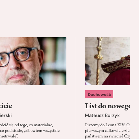
Duchowość
icie
List do nowego p
ierski
Mateusz Burzyk
cić się od tego, co materialne,
Piszemy do Leona XIV: Czy Wa
 co podniosłe, „albowiem wszystkie
pierwszym całkowicie zielony
nietrwałe”.
państwem na świecie? Czy prze