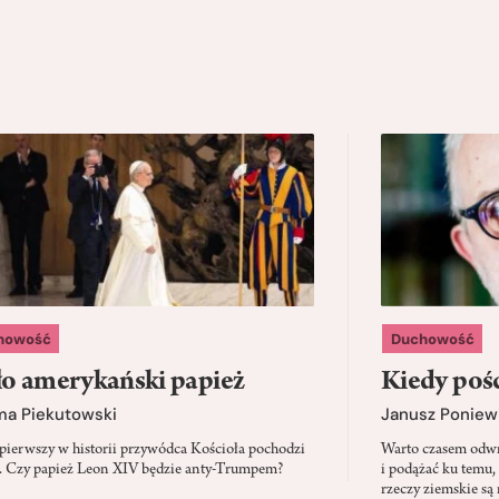
howość
Duchowość
o amerykański papież
Kiedy pośc
ma Piekutowski
Janusz Poniew
 pierwszy w historii przywódca Kościoła pochodzi
Warto czasem odwró
 Czy papież Leon XIV będzie anty-Trumpem?
i podążać ku temu,
rzeczy ziemskie są 