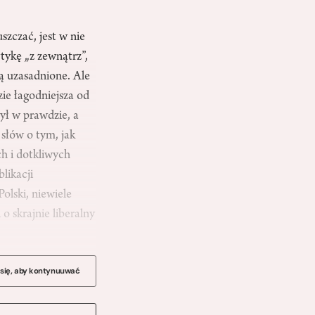
szczać, jest w nie
tykę „z zewnątrz”,
ią uzasadnione. Ale
ie łagodniejsza od
żył w prawdzie, a
słów o tym, jak
ch i dotkliwych
likacji
olski, niewiele
 skrajnie liberalny
 się, aby kontynuuwać