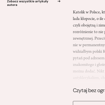
Zobacz wszystkie artykuły
autora
Katolik w Polsce, k
lada kłopocie, o il
czyli obojętną i zi
rozróżnienie to ni
zewnętrznej. Przeci
nie w permanentnym
widziałbym polski K
pytań pod adresem t
znakomitego i głośn
można dodać. Nikt n
antyklerykalizm, ch
Czytaj bez og