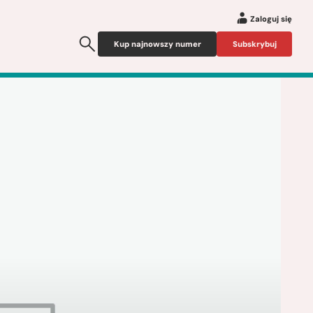
Zaloguj się
Kup najnowszy numer
Subskrybuj