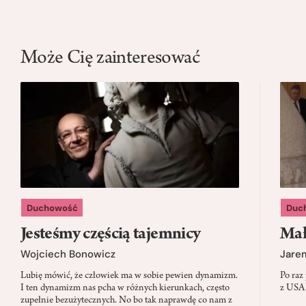
Może Cię zainteresować
Duchowość
Duc
Jesteśmy częścią tajemnicy
Mał
Wojciech Bonowicz
Jare
Lubię mówić, że człowiek ma w sobie pewien dynamizm.
Po raz
I ten dynamizm nas pcha w różnych kierunkach, często
z USA.
zupełnie bezużytecznych. No bo tak naprawdę co nam z