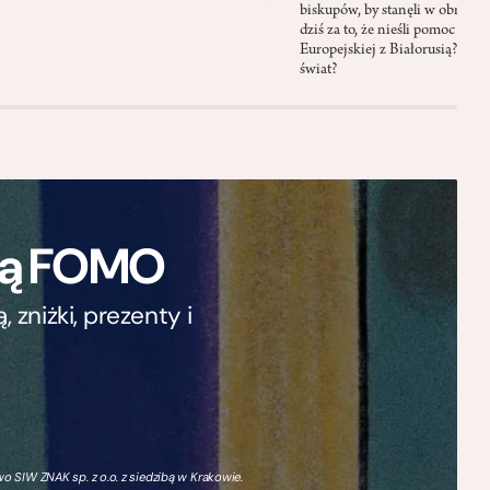
biskupów, by stanęli w obroni
dziś za to, że nieśli pomoc mi
Europejskiej z Białorusią? Czy
świat?
ają FOMO
zniżki, prezenty i
 SIW ZNAK sp. z o.o. z siedzibą w Krakowie.