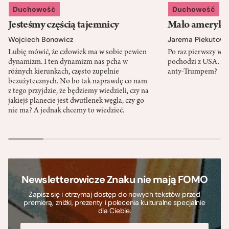
Duchowość
Duchowość
Jesteśmy częścią tajemnicy
Mało amerykań
Wojciech Bonowicz
Jarema Piekutows
Lubię mówić, że człowiek ma w sobie pewien
Po raz pierwszy w h
dynamizm. I ten dynamizm nas pcha w
pochodzi z USA. Cz
różnych kierunkach, często zupełnie
anty-Trumpem?
bezużytecznych. No bo tak naprawdę co nam
z tego przyjdzie, że będziemy wiedzieli, czy na
jakiejś planecie jest dwutlenek węgla, czy go
nie ma? A jednak chcemy to wiedzieć.
Newsletterowicze Znaku nie mają FOMO
Zapisz się i otrzymaj dostęp do nowych tekstów przed
premierą, zniżki, prezenty i polecenia kulturalne specjalnie
dla Ciebie.