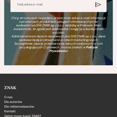
Chcę otrzymywać na podany przeze mnie adres e-mail informacje
o promocjach, produktach, usługach oferowanych przez
wydawnictwo SIW ZNAK sp. z o.o. z siedzibą w Krakowie. Mam
świadomość, że zgoda jest dobrowolna i mogę ją w każdej chwili
wycofać.
Administratorem danych osobowych jest SIW ZNAK sp. z o.o., dane
osobowe będą przetwarzane w celach marketingowych.
Szczegółowe zasady przetwarzania danych osobowych, w tym
przysługujących Ci prawach, można znaleźć w
Polityce
Prywatności
.
ZNAK
O nas
Dla autorów
Dla reklamodawców
Kontakt
Gdzie mogę kupić ZNAK?