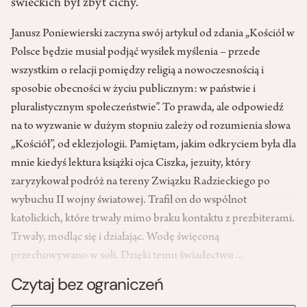
świeckich był zbyt cichy.
Janusz Poniewierski zaczyna swój artykuł od zdania „Kościół w
Polsce będzie musiał podjąć wysiłek myślenia – przede
wszystkim o relacji pomiędzy religią a nowoczesnością i
sposobie obecności w życiu publicznym: w państwie i
pluralistycznym społeczeństwie”. To prawda, ale odpowiedź
na to wyzwanie w dużym stopniu zależy od rozumienia słowa
„Kościół”, od eklezjologii. Pamiętam, jakim odkryciem była dla
mnie kiedyś lektura książki ojca Ciszka, jezuity, który
zaryzykował podróż na tereny Związku Radzieckiego po
wybuchu II wojny światowej. Trafił on do wspólnot
katolickich, które trwały mimo braku kontaktu z prezbiterami.
Trwały, modląc się i działając. Wodę święconą
przechowywano w soli. Dzięki temu świadectwu…
Czytaj bez ograniczeń