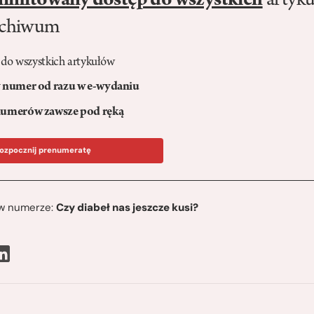
limitowany dostęp do wszystkich
artyku
rchiwum
 do wszystkich artykułów
numer od razu w e-wydaniu
umerów zawsze pod ręką
ozpocznij prenumeratę
ę w numerze:
Czy diabeł nas jeszcze kusi?