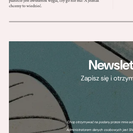
planecie jest dwutlenek węgla, czy go nie ma? A jednak
chcemy to wiedzieć.
Newslet
Zapisz się i otrz
Chcę otrzymywać na podany przeze mnie adre
Administratorem danych osobowych jest SIW