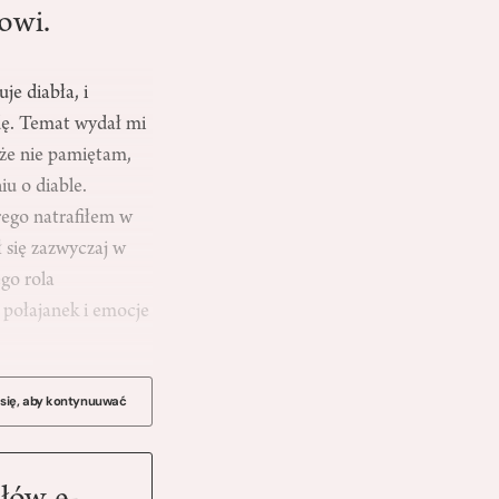
owi.
je diabła, i
dę. Temat wydał mi
 że nie pamiętam,
iu o diable.
órego natrafiłem w
 się zazwyczaj w
go rola
 połajanek i emocje
 się, aby kontynuuwać