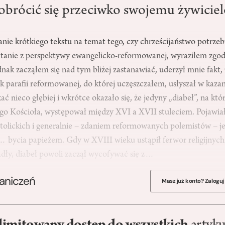
 obrócić się przeciwko swojemu żywiciel
nie krótkiego tekstu na temat tego, czy chrześcijaństwo potrzebu
tanie z perspektywy ewangelicko-reformowanej, wyraziłem zgo
dnak zacząłem się nad tym bliżej zastanawiać, uderzył mnie fakt,
 parafii reformowanej, do której uczęszczałem, usłyszał w kazan
ć nieco głębiej i wkrótce okazało się, że jedyny „diabeł”, na kt
 Kościoła, występował między XVI a XVII stuleciem. Pojawiał
tolickich i generalnie ­– zdaniem reformowanych polemistów – je
… bycia papieżem. Gdy w XVIII wieku ustąpił ferwor religijnych
adły, diabeł powoli zaczął wycofywać się z…
raniczeń
Masz już konto? Zaloguj