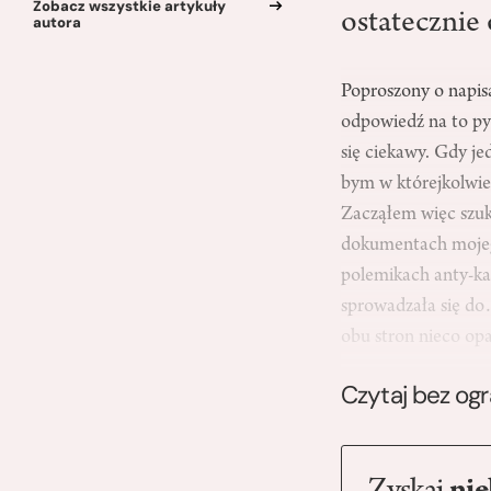
Zobacz wszystkie artykuły
ostatecznie
autora
Poproszony o napisa
odpowiedź na to py
się ciekawy. Gdy je
bym w którejkolwiek
Zacząłem więc szuka
dokumentach mojego
polemikach anty-ka
sprowadzała się do
obu stron nieco op
Czytaj bez og