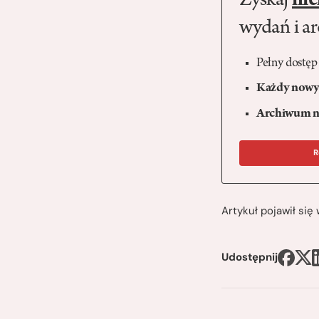
Zyskaj
nie
wydań i a
Pełny dostęp
Każdy nowy 
Archiwum n
R
Artykuł pojawił si
Udostępnij