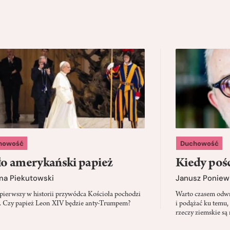
howość
Duchowość
o amerykański papież
Kiedy pośc
ma Piekutowski
Janusz Poniew
 pierwszy w historii przywódca Kościoła pochodzi
Warto czasem odwró
 Czy papież Leon XIV będzie anty-Trumpem?
i podążać ku temu,
rzeczy ziemskie są 