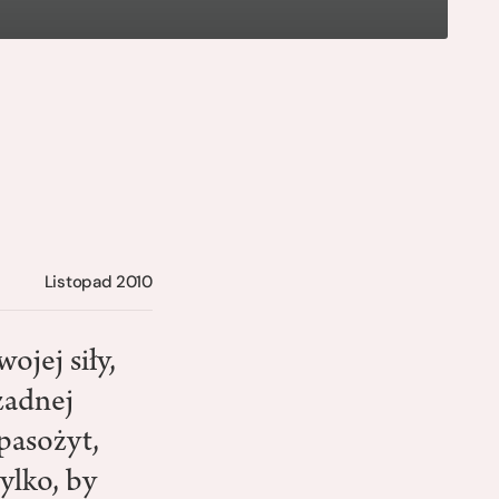
Listopad 2010
ojej siły,
żadnej
 pasożyt,
tylko, by