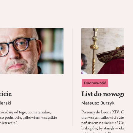
Duchowość
icie
List do nowego p
ierski
Mateusz Burzyk
cić się od tego, co materialne,
Piszemy do Leona XIV: Czy Wa
 co podniosłe, „albowiem wszystkie
pierwszym całkowicie zielony
nietrwałe”.
państwem na świecie? Czy prze
biskupów, by stanęli w obroni