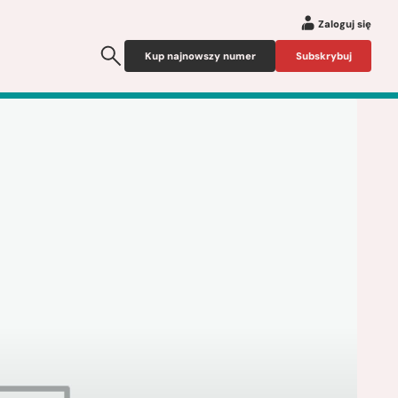
Zaloguj się
Kup najnowszy numer
Subskrybuj