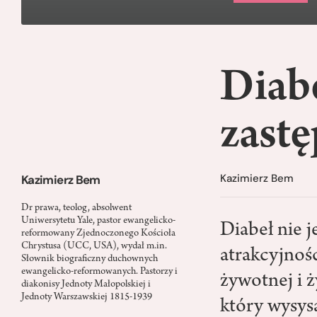
Diabe
zastę
Kazimierz Bem
Kazimierz Bem
Dr prawa, teolog, absolwent
Uniwersytetu Yale, pastor ewangelicko-
Diabeł nie j
reformowany Zjednoczonego Kościoła
Chrystusa (UCC, USA), wydał m.in.
atrakcyjnośc
Słownik biograficzny duchownych
ewangelicko-reformowanych. Pastorzy i
żywotnej i ż
diakonisy Jednoty Małopolskiej i
Jednoty Warszawskiej 1815-1939
który wysysa