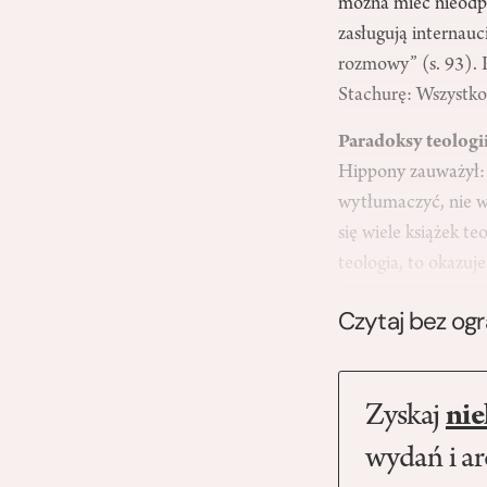
można mieć nieodpa
zasługują internau
rozmowy” (s. 93). P
Stachurę: Wszystko 
Paradoksy teologi
Hippony zauważył: „
wytłumaczyć, nie wi
się wiele książek t
teologia, to okazuj
Czytaj bez og
Zyskaj
nie
wydań i a