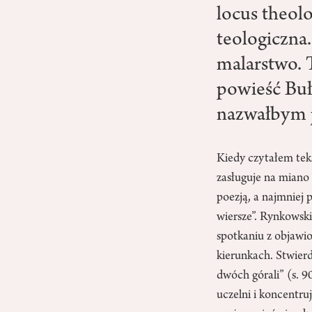
locus theolo
teologiczna.
malarstwo. T
powieść Bu
nazwałbym je
Kiedy czytałem
tek
zasługuje na miano
poezją, a najmniej p
wiersze”. Rynkowski
spotkaniu z objawio
kierunkach. Stwier
dwóch górali” (s. 
uczelni i koncentru