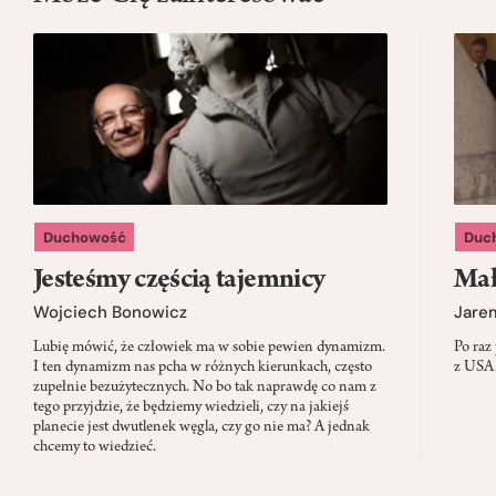
Duchowość
Duc
Jesteśmy częścią tajemnicy
Mał
Wojciech Bonowicz
Jare
Lubię mówić, że człowiek ma w sobie pewien dynamizm.
Po raz
I ten dynamizm nas pcha w różnych kierunkach, często
z USA.
zupełnie bezużytecznych. No bo tak naprawdę co nam z
tego przyjdzie, że będziemy wiedzieli, czy na jakiejś
planecie jest dwutlenek węgla, czy go nie ma? A jednak
chcemy to wiedzieć.