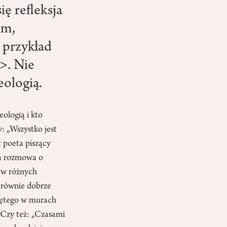
ię refleksja
lm,
a przykład
>. Nie
eologią.
ologią i kto
: „Wszystko jest
t poeta piszący
zka rozmowa o
ą w różnych
 równie dobrze
niętego w murach
 Czy też: „Czasami