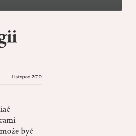
gii
Listopad 2010
iać
scami
o może być