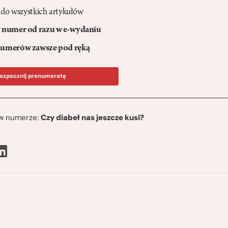
 do wszystkich artykułów
numer od razu w e-wydaniu
umerów zawsze pod ręką
ozpocznij prenumeratę
ę w numerze:
Czy diabeł nas jeszcze kusi?