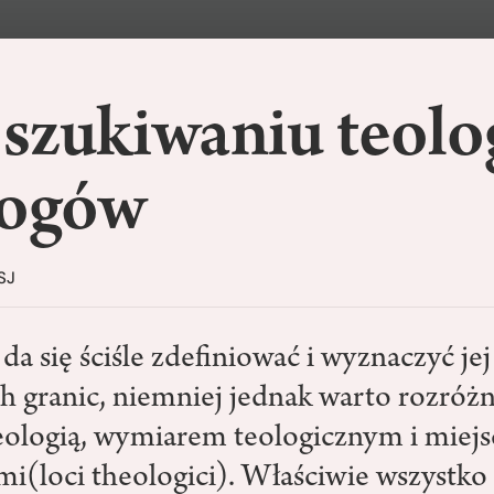
szukiwaniu teolo
logów
SJ
 da się ściśle zdefiniować i wyznaczyć jej
h granic, niemniej jednak warto rozróżn
ologią, wymiarem teologicznym i miej
mi(loci theologici). Właściwie wszystk