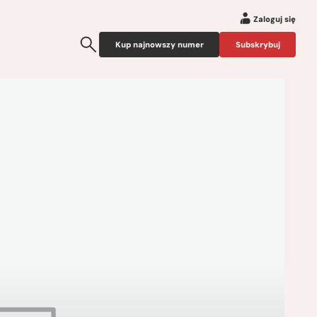
Zaloguj się
Kup najnowszy numer
Subskrybuj