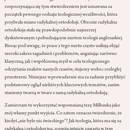
rozpoczynająca się tym stwierdzeniem jest uznawana za
początek pewnego rodzaju teologicznej wrażliwości, która
przybrała miano radykalnej ortodoksji. Obecnie radykalna
ortodoksja stała się prawdopodobnie najszerzej
dyskutowanym i pobudzającym nurtem teologii anglosaskiej.
Biorąc pod uwagę, że prace z tego nurtu często usiłują objąć
szeroki zakres zagadnień i problemów, angażując zarówno
klasyczną, jak i współczesną myśl w celu teologicznego
odczytania znaków naszych czasów, stajemy wobec rozległej
przestrzeni. Niniejsze wprowadzenie ma za zadanie przybliżyć
podstawowy ogląd niektórych kluczowych tematów, zanim
staniemy twarzą w twarz z samą radykalną ortodoksją.
Zamierzam tu wykorzystać wspomnianą tezę Milbanka jako
mój własny punkt wyjścia. Co zatem oznacza twierdzenie, że
kiedyś „nie było nic świeckiego”? Jak teologia, która ma się za
radykalną i ortodoksyjną, rozwija intuicję zawartą w tym