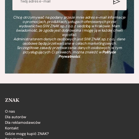
Chcę otrzymywać na podany przeze mnie adres e-mail informacje
o promocjach, produktach, usługach oferowanych przez
wydawnictwo SIW ZNAK sp. z o.o. z siedzibą w Krakowie. Mam
świadomość, że zgoda jest dobrowolna i mogę ją w każdej chwili
wycofać.
Administratorem danych osobowych jest SIW ZNAK sp. z o.o., dane
osobowe będą przetwarzane w celach marketingowych.
Szczegółowe zasady przetwarzania danych osobowych, w tym
przysługujących Ci prawach, można znaleźć w
Polityce
Prywatności
.
ZNAK
O nas
Dla autorów
Dla reklamodawców
Kontakt
Gdzie mogę kupić ZNAK?