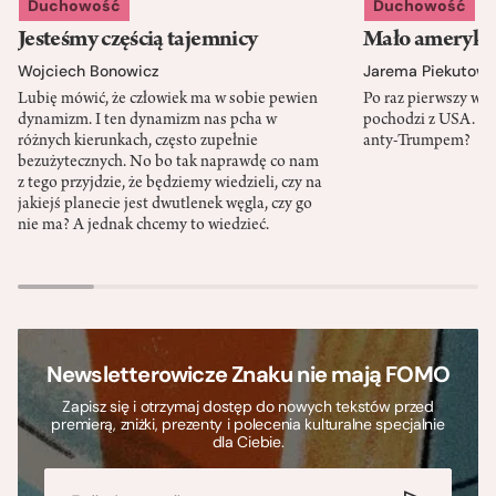
Duchowość
Duchowość
Jesteśmy częścią tajemnicy
Mało amerykań
Wojciech Bonowicz
Jarema Piekutows
Lubię mówić, że człowiek ma w sobie pewien
Po raz pierwszy w h
dynamizm. I ten dynamizm nas pcha w
pochodzi z USA. Cz
różnych kierunkach, często zupełnie
anty-Trumpem?
bezużytecznych. No bo tak naprawdę co nam
z tego przyjdzie, że będziemy wiedzieli, czy na
jakiejś planecie jest dwutlenek węgla, czy go
nie ma? A jednak chcemy to wiedzieć.
Newsletterowicze Znaku nie mają FOMO
Zapisz się i otrzymaj dostęp do nowych tekstów przed
premierą, zniżki, prezenty i polecenia kulturalne specjalnie
dla Ciebie.