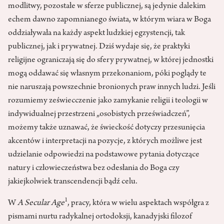
modlitwy, pozostałe w sferze publicznej, są jedynie dalekim
echem dawno zapomnianego świata, w którym wiara w Boga
oddziaływała na każdy aspekt ludzkiej egzystencji, tak
publicznej, jak i prywatnej. Dziś wydaje się, że praktyki
religijne ograniczają się do sfery prywatnej, w której jednostki
mogą oddawać się własnym przekonaniom, póki poglądy te
nie naruszają powszechnie bronionych praw innych ludzi. Jeśli
rozumiemy zeświecczenie jako zamykanie religii i teologii w
indywidualnej przestrzeni „osobistych przeświadczeń”,
możemy także uznawać, że świeckość dotyczy przesunięcia
akcentów i interpretacji na pozycje, z których możliwe jest
udzielanie odpowiedzi na podstawowe pytania dotyczące
natury i człowieczeństwa bez odesłania do Boga czy
jakiejkolwiek transcendencji bądź celu.
1
W
A Secular Age
, pracy, która w wielu aspektach współgra z
pismami nurtu radykalnej ortodoksji, kanadyjski filozof