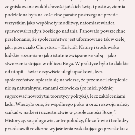
zogniskowane wokół chrześcijańskich świąt i postów, ziemia
podzielona była na kościelne parafie postrzegane przede
wszystkim jako wspólnoty modlitwy, natomiast władca
sprawował rządy z boskiego nadania. Panowało powszechne
przekonanie, że społeczeństwo jest uformowane tak w ciele,
jak i przez ciało Chrystusa – Kościół. Naturę i środowisko
ludzkie rozumiano jako istotnie związane ze sobą – jako
stworzenia stojące w obliczu Boga. W praktyce było to dalekie
od utopii – świat oczywiście uległ upadkowi, lecz
społeczeństwo opierało się na wierze, że przemoc i cierpienie
nie są naturalnymi stanami człowieka (co mieli później
sugerować nowożytni teoretycy polityki), lecz zakłóceniami
ładu. Wierzyło ono, że wspólnego pokoju oraz rozwoju należy
szukać w nadziei i uczestnictwie w „społeczności Bożej”.
Historycy, socjologowie, antropolodzy, filozofowie i teolodzy
przedstawili rozliczne wyjaśnienia zaskakującego przeskoku z