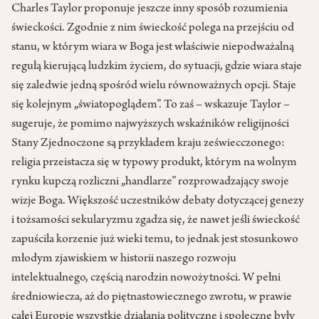
Charles Taylor proponuje jeszcze inny sposób rozumienia
świeckości. Zgodnie z nim świeckość polega na przejściu od
stanu, w którym wiara w Boga jest właściwie niepodważalną
regułą kierującą ludzkim życiem, do sytuacji, gdzie wiara staje
się zaledwie jedną spośród wielu równoważnych opcji. Staje
się kolejnym „światopoglądem”. To zaś – wskazuje Taylor –
sugeruje, że pomimo najwyższych wskaźników religijności
Stany Zjednoczone są przykładem kraju zeświecczonego:
religia przeistacza się w typowy produkt, którym na wolnym
rynku kupczą rozliczni „handlarze” rozprowadzający swoje
wizje Boga. Większość uczestników debaty dotyczącej genezy
i tożsamości sekularyzmu zgadza się, że nawet jeśli świeckość
zapuściła korzenie już wieki temu, to jednak jest stosunkowo
młodym zjawiskiem w historii naszego rozwoju
intelektualnego, częścią narodzin nowożytności. W pełni
średniowiecza, aż do piętnastowiecznego zwrotu, w prawie
całej Europie wszystkie działania polityczne i społeczne były