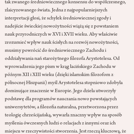
tak zwanego średniowiecznego konsensu do współczesnego,
zlaicyzowanego świata. Jedna z najpopularniejszych
interpretacji głosi, że schyłek średniowiecznej zgody i
nadejście świeckiej nowożytności wiążą się z powstaniem
nauk przyrodniczych w XVI i XVII wieku. Aby właściwie
zrozumieć wpływ nauk ścisłych na rozwój nowożytności,
musimy powrócić do średniowiecznego Zachodu i
oddziaływania nań starożytnego filozofa Arystotelesa. Od
wprowadzenia jego pism w krąg łacińskiego Zachodu w
późnym XII i XIII wieku (dzięki islamskim filozofom z
północnej Hiszpanii) myśl Arystotelesa stopniowo zdobyła
dominujące znaczenie w Europie. Jego dzieła utworzyły
podstawę dla programów nauczania nowo powstających
uniwersytetów, a filozofia naturalna, przetworzona przez
teologię chrześcijańską, wywarła znaczny wpływ na sposób
myślenia ówczesnych ludzi o relacjach z innymi oraz ich
miejscu w rzeczywistości stworzenia. Jest rzeczą kluczową, że