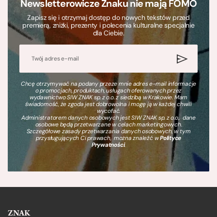
Newsletterowicze Znaku nie mają FOMO
Zapisz się i otrzymaj dostęp do nowych tekstów przed
premierą, zniżki, prezenty i polecenia kulturalne specjalnie
dla Ciebie.
Chcę otrzymywać na podany przeze mnie adres e-mail informacje
o promocjach, produktach, usługach oferowanych przez
wydawnictwo SIW ZNAK sp. z o.o. z siedzibą w Krakowie. Mam
świadomość, że zgoda jest dobrowolna i mogę ją w każdej chwili
wycofać.
Administratorem danych osobowych jest SIW ZNAK sp. z o.o., dane
osobowe będą przetwarzane w celach marketingowych.
Szczegółowe zasady przetwarzania danych osobowych, w tym
przysługujących Ci prawach, można znaleźć w
Polityce
Prywatności
.
ZNAK