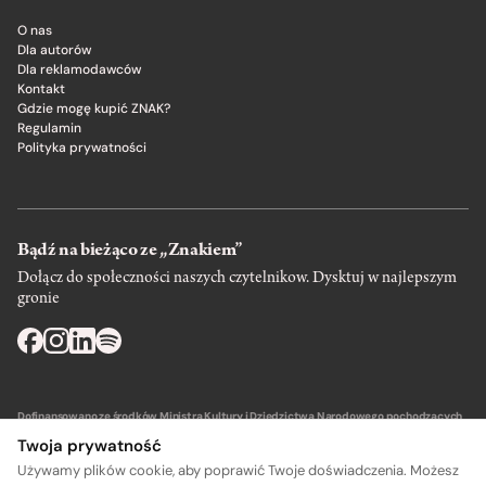
O nas
Dla autorów
Dla reklamodawców
Kontakt
Gdzie mogę kupić ZNAK?
Regulamin
Polityka prywatności
Bądź na bieżąco ze „Znakiem”
Dołącz do społeczności naszych czytelnikow. Dysktuj w najlepszym
gronie
Dofinansowano ze środków Ministra Kultury i Dziedzictwa Narodowego pochodzących
z Funduszu Promocji Kultury – państwowego funduszu celowego.
Twoja prywatność
Używamy plików cookie, aby poprawić Twoje doświadczenia. Możesz