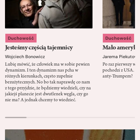
Duchowość
Duchowość
Jesteśmy częścią tajemnicy
Mało amerykań
Wojciech Bonowicz
Jarema Piekutows
Lubię mówić, że człowiek ma w sobie pewien
Po raz pierwszy w h
dynamizm. I ten dynamizm nas pcha w
pochodzi z USA. Cz
różnych kierunkach, często zupełnie
anty-Trumpem?
bezużytecznych. No bo tak naprawdę co nam
z tego przyjdzie, że będziemy wiedzieli, czy na
jakiejś planecie jest dwutlenek węgla, czy go
nie ma? A jednak chcemy to wiedzieć.