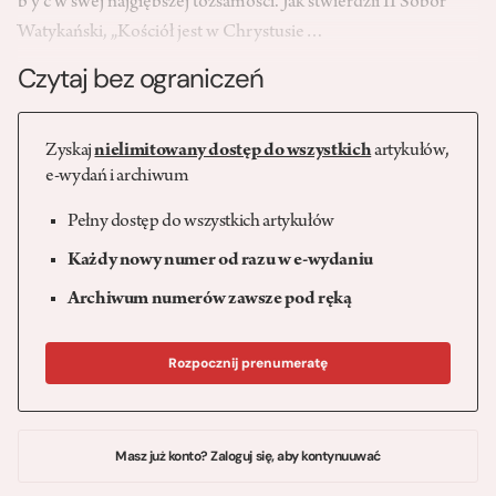
b y ć w swej najgłębszej tożsamości. Jak stwierdził II Sobór
Watykański, „Kościół jest w Chrystusie…
Czytaj bez ograniczeń
Zyskaj
nielimitowany dostęp do wszystkich
artykułów,
e-wydań i archiwum
Pełny dostęp do wszystkich artykułów
Każdy nowy numer od razu w e-wydaniu
Archiwum numerów zawsze pod ręką
Rozpocznij prenumeratę
Masz już konto? Zaloguj się, aby kontynuuwać