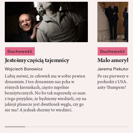
Duchowość
Duchowość
Jesteśmy częścią tajemnicy
Mało amerykań
Wojciech Bonowicz
Jarema Piekutows
Lubię mówić, że człowiek ma w sobie pewien
Po raz pierwszy w h
dynamizm. I ten dynamizm nas pcha w
pochodzi z USA. Cz
różnych kierunkach, często zupełnie
anty-Trumpem?
bezużytecznych. No bo tak naprawdę co nam
z tego przyjdzie, że będziemy wiedzieli, czy na
jakiejś planecie jest dwutlenek węgla, czy go
nie ma? A jednak chcemy to wiedzieć.