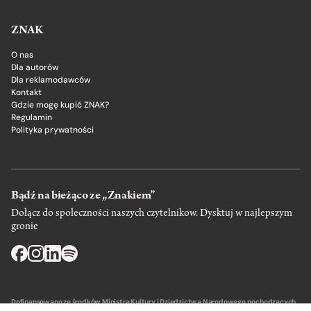
ZNAK
O nas
Dla autorów
Dla reklamodawców
Kontakt
Gdzie mogę kupić ZNAK?
Regulamin
Polityka prywatności
Bądź na bieżąco ze „Znakiem”
Dołącz do społeczności naszych czytelnikow. Dysktuj w najlepszym
gronie
Dofinansowano ze środków Ministra Kultury i Dziedzictwa Narodowego pochodzących
z Funduszu Promocji Kultury – państwowego funduszu celowego.