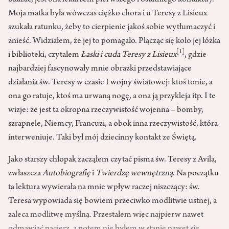
okazać, jest ona lekarzem pierwszego i ostatniego kontaktu).
Moja matka była wówczas ciężko chora i u Teresy z Lisieux
szukała ratunku, żeby to cierpienie jakoś sobie wytłumaczyć i
znieść. Widziałem, że jej to pomagało. Plącząc się koło jej łóżka
[1]
i biblioteki, czytałem
Łaski i cuda Teresy z Lisieux
, gdzie
najbardziej fascynowały mnie obrazki przedstawiające
działania św. Teresy w czasie I wojny światowej: ktoś tonie, a
ona go ratuje, ktoś ma urwaną nogę, a ona ją przykleja itp. I te
wizje: że jest ta okropna rzeczywistość wojenna – bomby,
szrapnele, Niemcy, Francuzi, a obok inna rzeczywistość, która
interweniuje. Taki był mój dziecinny kontakt ze Świętą.
Jako starszy chłopak zacząłem czytać pisma św. Teresy z Avila,
zwłaszcza
Autobiografię
i
Twierdzę wewnętrzną
. Na początku
ta lektura wywierała na mnie wpływ raczej niszczący: św.
Teresa wypowiada się bowiem przeciwko modlitwie ustnej, a
zaleca modlitwę myślną. Przestałem więc najpierw nawet