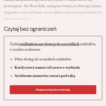
odmawiać pacierz, a potem nie byłem w stanie nawet się
przeżegnać. Ale Benedykt, następny święty, po którego pisma
sięgnąłem, nauczył mnie, że modlitwa ustna jest potrzebna, bo
słowo ma sens i…
Czytaj bez ograniczeń
Zyskaj
nielimitowany dostęp do wszystkich
artykułów,
e-wydań i archiwum
Pełny dostęp do wszystkich artykułów
Każdy nowy numer od razu w e-wydaniu
Archiwum numerów zawsze pod ręką
Rozpocznij prenumeratę