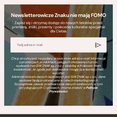
Newsletterowicze Znaku nie mają FOMO
Zapisz się i otrzymaj dostęp do nowych tekstów przed
premierą, zniżki, prezenty i polecenia kulturalne specjalnie
dla Ciebie.
Chcę otrzymywać na podany przeze mnie adres e-mail informacje
o promocjach, produktach, usługach oferowanych przez
wydawnictwo SIW ZNAK sp. z o.o. z siedzibą w Krakowie. Mam
świadomość, że zgoda jest dobrowolna i mogę ją w każdej chwili
wycofać.
Administratorem danych osobowych jest SIW ZNAK sp. z o.o., dane
osobowe będą przetwarzane w celach marketingowych.
Szczegółowe zasady przetwarzania danych osobowych, w tym
przysługujących Ci prawach, można znaleźć w
Polityce
Prywatności
.