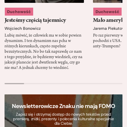
Duchowość
Duchowość
Jesteśmy częścią tajemnicy
Mało amerykań
Wojciech Bonowicz
Jarema Piekutows
Lubię mówić, że człowiek ma w sobie pewien
Po raz pierwszy w h
dynamizm. I ten dynamizm nas pcha w
pochodzi z USA. Cz
różnych kierunkach, często zupełnie
anty-Trumpem?
bezużytecznych. No bo tak naprawdę co nam
z tego przyjdzie, że będziemy wiedzieli, czy na
jakiejś planecie jest dwutlenek węgla, czy go
nie ma? A jednak chcemy to wiedzieć.
Newsletterowicze Znaku nie mają FOMO
Zapisz się i otrzymaj dostęp do nowych tekstów przed
premierą, zniżki, prezenty i polecenia kulturalne specjalnie
dla Ciebie.