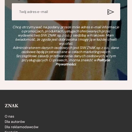
Chcę otrzymywać na podany przeze mnie adres e-mail informacje
o promocjach, produktach, usługach oferowanych przez
wydawnictwo SIW ZNAK sp. z o.o. z siedzibą w Krakowie. Mam
świadomość, że zgoda jest dobrowolna i mogę ją w każdej chwili
wycofać.
Administratorem danych osobowych jest SIW ZNAK sp. z o.o., dane
osobowe będą przetwarzane w celach marketingowych.
Szczegółowe zasady przetwarzania danych osobowych, w tym
przysługujących Ci prawach, można znaleźć w
Polityce
Prywatności
.
ZNAK
O nas
Dla autorów
Dla reklamodawców