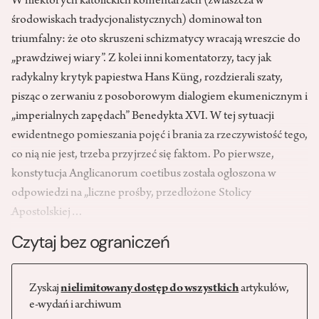
W niektórych katolickich komentarzach (zwłaszcza w
środowiskach tradycjonalistycznych) dominował ton
triumfalny: że oto skruszeni schizmatycy wracają wreszcie do
„prawdziwej wiary”. Z kolei inni komentatorzy, tacy jak
radykalny krytyk papiestwa Hans Küng, rozdzierali szaty,
pisząc o zerwaniu z posoborowym dialogiem ekumenicznym i
„imperialnych zapędach” Benedykta XVI. W tej sytuacji
ewidentnego pomieszania pojęć i brania za rzeczywistość tego,
co nią nie jest, trzeba przyjrzeć się faktom. Po pierwsze,
konstytucja Anglicanorum coetibus została ogłoszona w
odpowiedzi na „liczne prośby, przedłożone Stolicy
Apostolskiej…
Czytaj bez ograniczeń
Zyskaj
nielimitowany dostęp do wszystkich
artykułów,
e-wydań i archiwum