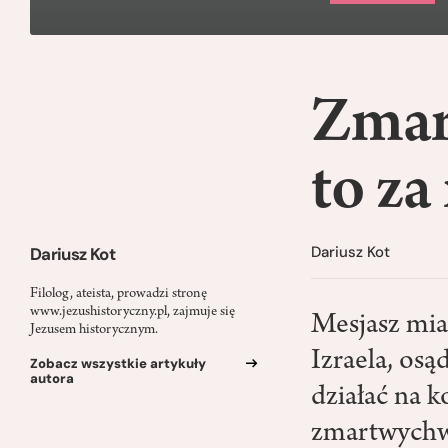
Zmar
to za
Dariusz Kot
Dariusz Kot
Filolog, ateista, prowadzi stronę
www.jezushistoryczny.pl, zajmuje się
Mesjasz mia
Jezusem historycznym.
Izraela, os
Zobacz wszystkie artykuły
autora
działać na k
zmartwychws