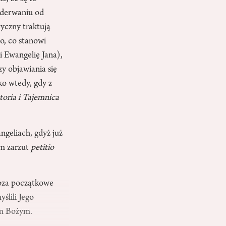
 oderwaniu od
ryczny traktują
to, co stanowi
i Ewangelię Jana),
zy objawiania się
ko wtedy, gdy z
toria i Tajemnica
geliach, gdyż już
am zarzut
petitio
 poza początkowe
ślili Jego
em Bożym.