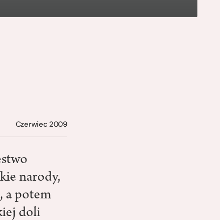
Czerwiec 2009
estwo
kie narody,
u, a potem
iej doli