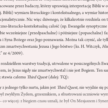
acowane przez badaczy, którzy uprawiają interpretację Biblii w
tj. Biblii) wymiaru literackiego i kontekstualnego, a wymiar histo
cjonalistycznie. Nic więc dziwnego, że kilkakrotnie rozdziela on 
czno-literacko-kontekstualną całość (np. Ewangelie synoptyczne 
bie wcześniejsze (przedpaschalne) i późniejsze (popaschalne) fa
a i Syna Bożego oraz Jego poznawania. Można tak czynić, ale tyl
lizm zmartwychwstania Jezusa i Jego bóstwo (ks. H. Witczyk,
His
k” nr 4/2009).
rozdzieliłem warstwy tradycji, utrwalone w poszczególnych Ewan
em, że Jezus nigdy nie zmartwychwstał i nie jest Bogiem. Ten s
k stawia całemu
Third Quest
(dalej: TQ):
z jednego tylko nurtu, jakim jest
Third Quest
, nie wyjdzie się
 był zwykłym Żydem, grzesznikiem, a sfrustrowani uczniowie wymy
 co więcej: z biegiem czasu uznali, że był On Mesjaszem i Syn