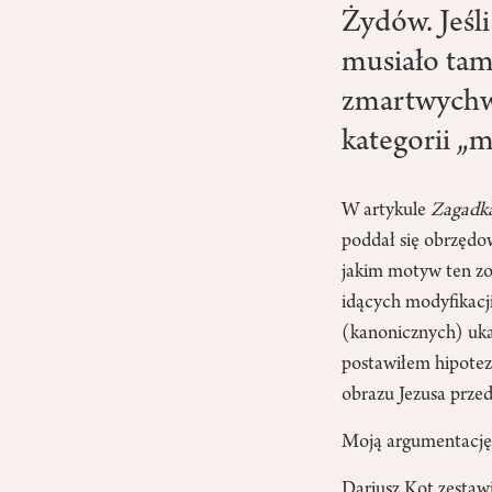
Żydów. Jeśl
musiało tam
zmartwychw
kategorii „m
W artykule
Zagadka
poddał się obrzędow
jakim motyw ten zo
idących modyfikacj
(kanonicznych) uka
postawiłem hipotezę
obrazu Jezusa przed
Moją argumentację 
Dariusz Kot zestawi