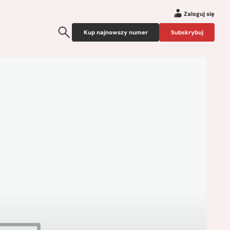
Zaloguj się
Kup najnowszy numer
Subskrybuj