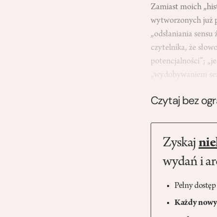
Zamiast moich „his
wytworzonych już po
„odsłaniania sensu
czytelnika, że słow
potencjalności”; „j
„wydobywaniem sen
Czytaj bez og
Zyskaj
nie
wydań i a
Pełny dostęp
Każdy nowy 