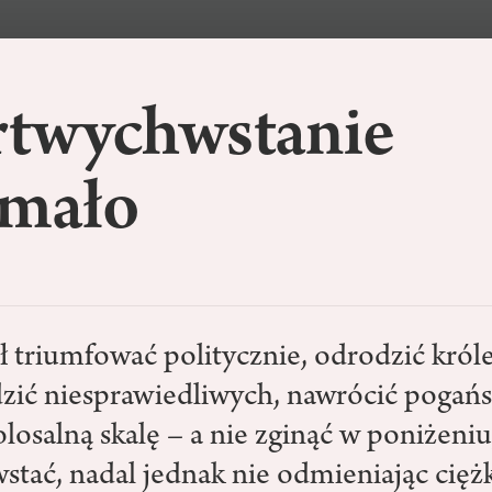
twychwstanie
 mało
ł triumfować politycznie, odrodzić król
ądzić niesprawiedliwych, nawrócić pogańs
olosalną skalę – a nie zginąć w poniżeni
tać, nadal jednak nie odmieniając ciężk