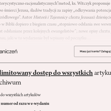
torycystyczno-racjonalistycznych”metod, ks. Witczyk proponuje
 śmierci Jezusa, śladów tradycji za zapisy „odkrywania potencja
 źródłowego”. Autor
Historii i Tajemnicy chrztu Jezusa
aż dziesięc
o w Biblii dopiero z biegiem czasu „stopniowo odsłania swe wew
est odsłaniane przez kolejnych ewangelistów”; nowe opisy chrztu 
su, jaki w to wydarzenie był wpisany od początku…
raniczeń
Masz już konto? Zaloguj
limitowany dostęp do wszystkich
artyku
rchiwum
 do wszystkich artykułów
numer od razu w e-wydaniu