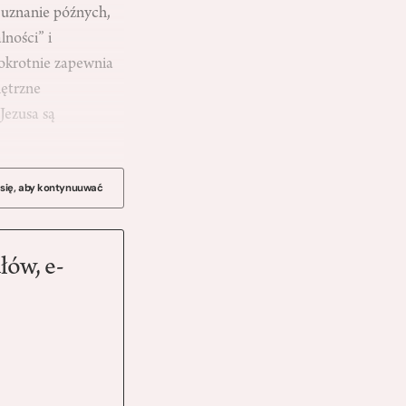
 uznanie późnych,
lności” i
iokrotnie zapewnia
nętrzne
Jezusa są
 się, aby kontynuuwać
łów, e-