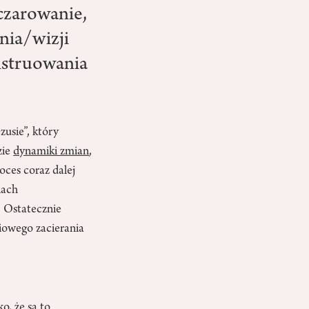
czarowanie,
nia/wizji
struowania
usie”, który
zie
dynamiki zmian
,
ces coraz dalej
iach
. Ostatecznie
niowego zacierania
o, że są to