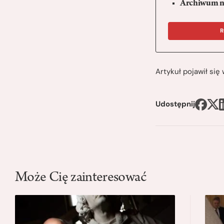
Archiwum n
R
Artykuł pojawił si
Udostępnij
Może Cię zainteresować