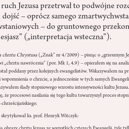
i ruch Jezusa przetrwał to podwójne roz
 dojść – oprócz samego zmartwychwsta
staniowych – do gruntownego przekon
esjasz” („interpretacja wsteczna”).
 chrztu Chrystusa
(„Znak” nr 4/2009) – pisząc o „grzesznym Jez
i „chrztu nawrócenia” (por. Mk 1, 4.9) – opierałem się na anali
stał poddany przez kolejnych ewangelistów. Wskazywałem na pro
i wspomnienia o chrzcie, a jednocześnie w tych samych Ewangel
zywałem ślady stopniowego wzrostu intensywności kultu Jezusa
, że procesowi nasilania się tego kultu towarzyszył proces stop
-chrześcijańskiego.
skrytykował ks. prof. Henryk Witczyk:
a obrazy chrztu Jezusa ze wszystkich czterech Ewangelii, tyle tylk