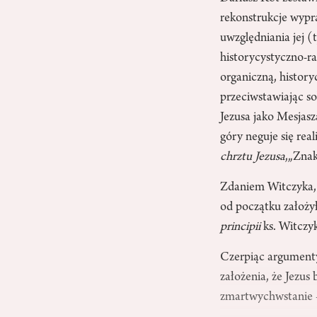
rekonstrukcje wypr
uwzględniania jej (
historycystyczno-ra
organiczną, history
przeciwstawiając so
Jezusa jako Mesjasz
góry neguje się rea
chrztu Jezusa
,„Zna
Zdaniem Witczyka, 
od początku założył
principii
ks. Witczy
Czerpiąc argumenty 
założenia, że Jezus
zmartwychwstanie –