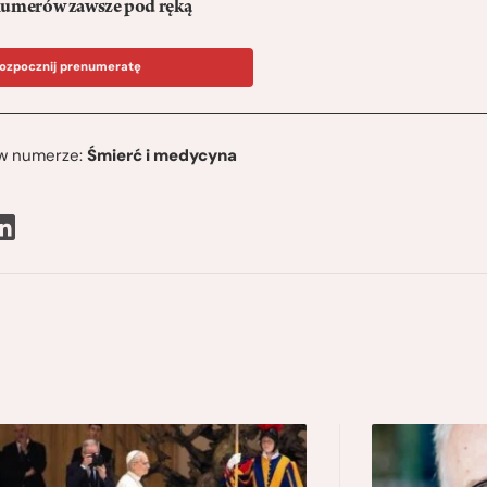
umerów zawsze pod ręką
ozpocznij prenumeratę
ę w numerze:
Śmierć i medycyna