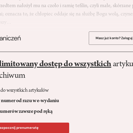
rzedtem nałożył mu na czoło i ramię tefilin, czyli małe, skórzane
i; oznacza to, że chłopiec oddaje się na służbę Bogu wolą, czy
wszy…
raniczeń
Masz już konto? Zaloguj
limitowany dostęp do wszystkich
artyku
rchiwum
 do wszystkich artykułów
numer od razu w e-wydaniu
umerów zawsze pod ręką
ozpocznij prenumeratę