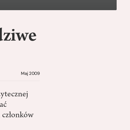
dziwe
Maj 2009
ytecznej
ać
h członków