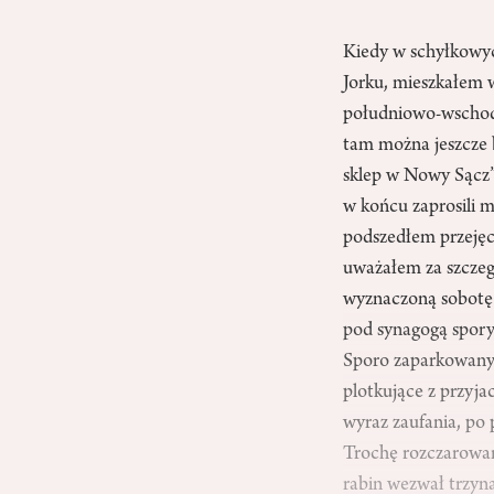
Kiedy w schyłkowyc
Jorku, mieszkałem 
południowo-wschodn
tam można jeszcze 
sklep w Nowy Sącz”
w końcu zaprosili 
podszedłem przejęc
uważałem za szczegó
wyznaczoną sobotę 
pod synagogą spory
Sporo zaparkowanyc
plotkujące z przyja
wyraz zaufania, po 
Trochę rozczarowan
rabin wezwał trzyn