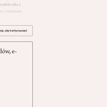
 pudełeczka z
nem i rozumem.
 się, aby kontynuuwać
łów, e-