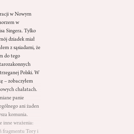
igracji w Nowym
 morzem w
sa Singera. Tylko
mój dziadek miał
łem z sąsiadami, że
im do tego
starozakonnych
trzeganej Polski. W
kę – zobaczyłem
isowych chałatach.
miane panie
zególnego ani żaden
rwsza komunia.
e inne wrażenia:
ń fragmentu Tory i