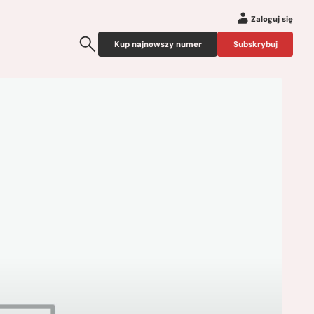
Zaloguj się
Kup najnowszy numer
Subskrybuj