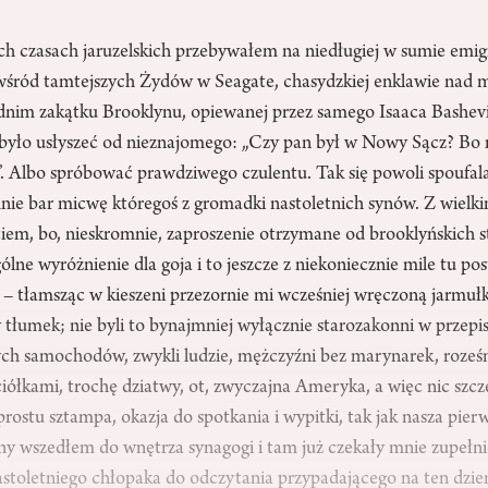
h czasach jaruzelskich przebywałem na niedługiej w sumie em
wśród tamtejszych Żydów w Seagate, chasydzkiej enklawie nad
im zakątku Brooklynu, opiewanej przez samego Isaaca Bashevi
było usłyszeć od nieznajomego: „Czy pan był w Nowy Sącz? Bo 
. Albo spróbować prawdziwego czulentu. Tak się powoli spoufala
mnie bar micwę któregoś z gromadki nastoletnich synów. Z wielk
iem, bo, nieskromnie, zaproszenie otrzymane od brooklyńskich 
lne wyróżnienie dla goja i to jeszcze z niekoniecznie mile tu pos
– tłamsząc w kieszeni przezornie mi wcześniej wręczoną jarmuł
 tłumek; nie byli to bynajmniej wyłącznie starozakonni w przep
h samochodów, zwykli ludzie, mężczyźni bez marynarek, roześ
ciółkami, trochę dziatwy, ot, zwyczajna Ameryka, a więc nic szc
prostu sztampa, okazja do spotkania i wypitki, tak jak nasza pie
y wszedłem do wnętrza synagogi i tam już czekały mnie zupełni
astoletniego chłopaka do odczytania przypadającego na ten dzie