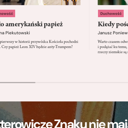
howość
Duchowość
o amerykański papież
Kiedy pośc
ma Piekutowski
Janusz Poniew
 pierwszy w historii przywódca Kościoła pochodzi
Warto czasem odwró
 Czy papież Leon XIV będzie anty-Trumpem?
i podążać ku temu,
rzeczy ziemskie są 
terowicze Znaku nie m