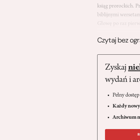
ksiąg prorockich. P
biblijnymi wersetam
Głowę po raz pier
Czytaj bez og
Zyskaj
nie
wydań i a
Pełny dostęp
Każdy nowy 
Archiwum n
R