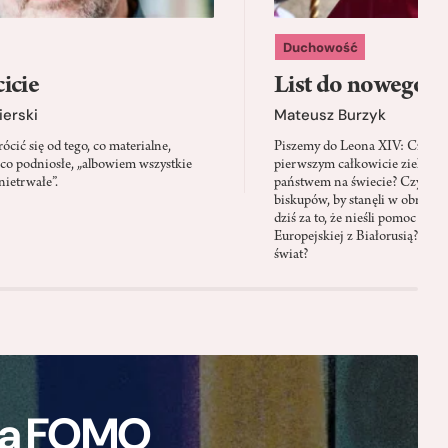
Duchowość
icie
List do nowego p
ierski
Mateusz Burzyk
cić się od tego, co materialne,
Piszemy do Leona XIV: Czy Wa
 co podniosłe, „albowiem wszystkie
pierwszym całkowicie zielony
nietrwałe”.
państwem na świecie? Czy prze
biskupów, by stanęli w obroni
dziś za to, że nieśli pomoc mi
Europejskiej z Białorusią? Czy
świat?
ają FOMO