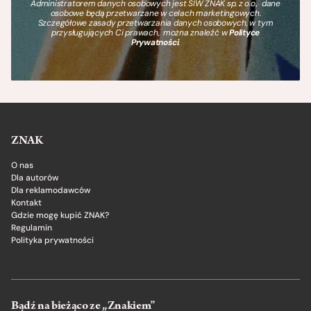
Administratorem danych osobowych jest SIW ZNAK sp. z o.o., dane
osobowe będą przetwarzane w celach marketingowych.
Szczegółowe zasady przetwarzania danych osobowych, w tym
przysługujących Ci prawach, można znaleźć w
Polityce
Prywatności
.
ZNAK
O nas
Dla autorów
Dla reklamodawców
Kontakt
Gdzie mogę kupić ZNAK?
Regulamin
Polityka prywatności
Bądź na bieżąco ze „Znakiem”