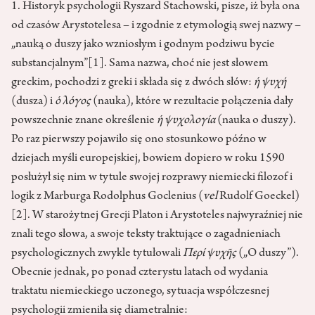
1. Historyk psychologii Ryszard Stachowski, pisze, iż była ona
od czasów Arystotelesa – i zgodnie z etymologią swej nazwy –
„nauką o duszy jako wzniosłym i godnym podziwu bycie
substancjalnym”
[1]
. Sama nazwa, choć nie jest słowem
greckim, pochodzi z greki i składa się z dwóch słów:
ἡ
ψυχή
(dusza) i
ὁ
λόγος
(nauka), które w rezultacie połączenia dały
powszechnie znane określenie
ἡ
ψυχολογία
(nauka o duszy).
Po raz pierwszy pojawiło się ono stosunkowo późno w
dziejach myśli europejskiej, bowiem dopiero w roku 1590
posłużył się nim w tytule swojej rozprawy niemiecki filozof i
logik z Marburga Rodolphus Goclenius (
vel
Rudolf Goeckel)
[2]
. W starożytnej Grecji Platon i Arystoteles najwyraźniej nie
znali tego słowa, a swoje teksty traktujące o zagadnieniach
psychologicznych zwykle tytułowali
Περί ψυχ
ῆ
ς
(„O duszy”).
Obecnie jednak, po ponad czterystu latach od wydania
traktatu niemieckiego uczonego, sytuacja współczesnej
psychologii zmieniła się diametralnie: