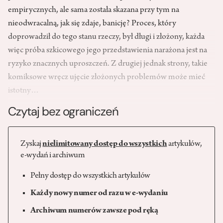
empirycznych, ale sama została skazana przy tym na
nieodwracalną, jak się zdaje, banicję? Proces, który
doprowadził do tego stanu rzeczy, był długi i złożony, każda
więc próba szkicowego jego przedstawienia narażona jest na
ryzyko znacznych uproszczeń. Z drugiej jednak strony, takie
komiksowe wręcz ujęcie złożonych problemów może mieć
istotny…
Czytaj bez ograniczeń
Zyskaj
nielimitowany dostęp do wszystkich
artykułów,
e-wydań i archiwum
Pełny dostęp do wszystkich artykułów
Każdy nowy numer od razu w e-wydaniu
Archiwum numerów zawsze pod ręką