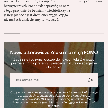
różnych kierunkach, często zupełnie
anty-Trumpem?
bezużytecznych. No bo tak naprawdę co nam
z tego przyjdzie, że będziemy wiedzieli, czy na
jakiejś planecie jest dwutlenek węgla, czy go
nie ma? A jednak chcemy to wiedzieć.
Newsletterowicze Znaku nie mają FOMO
Zapisz się i otrzymaj dostęp do nowych tekstów przed
premierą, zniżki, prezenty i polecenia kulturalne specjalnie
dla Ciebie.
Chcę otrzymywać na podany przeze mnie adres e-mail informacje
o promocjach, produktach, usługach oferowanych przez
wydawnictwo SIW ZNAK sp. z o.o. z siedzibą w Krakowie. Mam
świadomość, że zgoda jest dobrowolna i mogę ją w każdej chwili
wycofać.