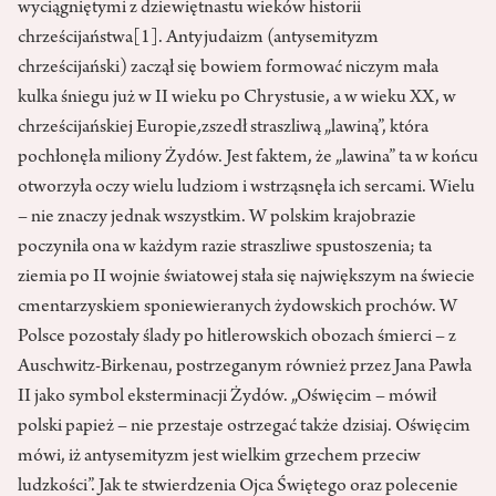
wyciągniętymi z dziewiętnastu wieków historii
chrześcijaństwa
[1]
. Antyjudaizm (antysemityzm
chrześcijański) zaczął się bowiem formować niczym mała
kulka śniegu już w II wieku po Chrystusie, a w wieku XX, w
chrześcijańskiej Europie
,
zszedł straszliwą „lawiną”, która
pochłonęła miliony Żydów. Jest faktem, że „lawina” ta w końcu
otworzyła oczy wielu ludziom i wstrząsnęła ich sercami. Wielu
– nie znaczy jednak wszystkim. W polskim krajobrazie
poczyniła ona w każdym razie straszliwe spustoszenia; ta
ziemia po II wojnie światowej stała się największym na świecie
cmentarzyskiem sponiewieranych żydowskich prochów. W
Polsce pozostały ślady po hitlerowskich obozach śmierci – z
Auschwitz-Birkenau, postrzeganym również przez Jana Pawła
II jako symbol eksterminacji Żydów. „Oświęcim – mówił
polski papież – nie przestaje ostrzegać także dzisiaj. Oświęcim
mówi, iż antysemityzm jest wielkim grzechem przeciw
ludzkości”. Jak te stwierdzenia Ojca Świętego oraz polecenie