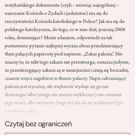
watykańskiego dokumentu (czyli – mówiąc najogólniej –
nauczanie Kościoła o Żydach i judaizmie) ma się do
rzeczywistości Kościoła katolickiego w Polsce? Jak ma się do
polskiego katolicyzmu, do tego, co w nim dziś, jesienią 2008
roku, dominujące? Moim zdaniem, odpowiedź na tak
postawione pytanie najlepiej wyraża obraz przedstawiający
tłum palących papierosy pod napisem: „Zakaz palenia”. Nie
znaczy to, że nikt tego zakazu nie przestrzega; oznacza jedynie,
że przestrzegający zakazu są w mniejszości i czują się bezradni,
czasem wręcz zagubieni w tłumie palaczy. Napis zabraniający
palenia jest wyraźny, ale większość wydaje się go nie
dostrzegać albo (czego nie można wykluczyć) nie rozumie
jego treści, albo wreszcie (tego też nie da się wykluczyć) po
prostu ów zakaz…
Czytaj bez ograniczeń