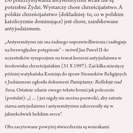
Do podtrzymywania antysemityzmu wcale nie są
potrzebni Żydzi. Wystarczy chore chrześcijaństwo. A
polskie chrześcijaństwo (dokładniej: to, co w polskim
katolicyzmie dominujące) jest chore, zainfekowane
antyjudaizmem.
„Antysemityzm nie ma żadnego usprawiedliwienia i zasługuje
na bezwzględne potępienie” – mówił Jan Paweł II do
uczestników sympozjum na temat korzeni antyjudaizmu w
środowisku chrześcijańskim (31 X 1997). Zaś kilka miesięcy
później watykańska Komisja do spraw Stosunków Religijnych
z Judaizmem ogłosiła dokument
Pamiętamy: Refleksje nad
Szoa.
Ostatnie zdanie owego tekstu brzmi jak polecenie
(postulat): „(…) już nigdy nie można pozwolić, aby zatrute
ziarna antyjudaizmu i antysemityzmu zakorzeniły się w
jakimkolwiek ludzkim sercu”.
Oba zacytowane powyżej stwierdzenia są wnioskami