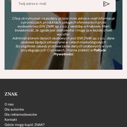
Chcę otrzymywać na podany przeze mnie adres e-mail informacje
o promocjach, produktach, usługach oferowanych przez
wydawnictwo SIW ZNAK sp. z o.o. z siedzibą w Krakowie. Mam
świadomość, że zgoda jest dobrowolna i mogę ją w każdej chwili
wycofać.
Administratorem danych osobowych jest SIW ZNAK sp. z o.o., dane
osobowe będą przetwarzane w celach marketingowych.
Szczegółowe zasady przetwarzania danych osobowych, w tym
przysługujących Ci prawach, można znaleźć w
Polityce
Prywatności
.
ZNAK
O nas
Dla autorów
Dla reklamodawców
Kontakt
Gdzie mogę kupić ZNAK?