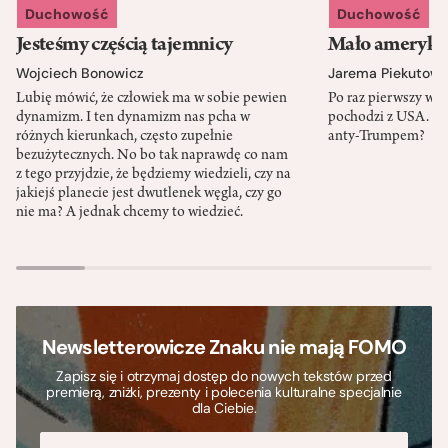
Duchowość
Duchowość
Jesteśmy częścią tajemnicy
Mało amerykań
Wojciech Bonowicz
Jarema Piekutows
Lubię mówić, że człowiek ma w sobie pewien
Po raz pierwszy w h
dynamizm. I ten dynamizm nas pcha w
pochodzi z USA. Cz
różnych kierunkach, często zupełnie
anty-Trumpem?
bezużytecznych. No bo tak naprawdę co nam
z tego przyjdzie, że będziemy wiedzieli, czy na
jakiejś planecie jest dwutlenek węgla, czy go
nie ma? A jednak chcemy to wiedzieć.
Newsletterowicze Znaku nie mają FOMO
Zapisz się i otrzymaj dostęp do nowych tekstów przed
premierą, zniżki, prezenty i polecenia kulturalne specjalnie
dla Ciebie.