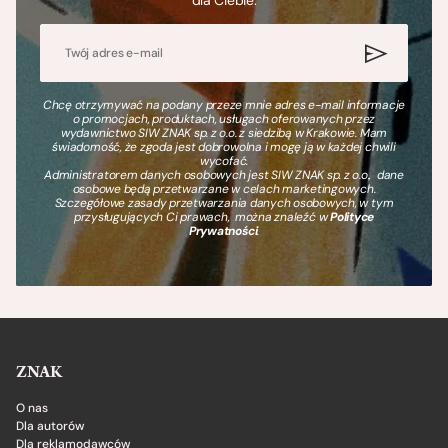
Chcę otrzymywać na podany przeze mnie adres e-mail informacje
o promocjach, produktach, usługach oferowanych przez
wydawnictwo SIW ZNAK sp. z o.o. z siedzibą w Krakowie. Mam
świadomość, że zgoda jest dobrowolna i mogę ją w każdej chwili
wycofać.
Administratorem danych osobowych jest SIW ZNAK sp. z o.o., dane
osobowe będą przetwarzane w celach marketingowych.
Szczegółowe zasady przetwarzania danych osobowych, w tym
przysługujących Ci prawach, można znaleźć w
Polityce
Prywatności
.
ZNAK
O nas
Dla autorów
Dla reklamodawców