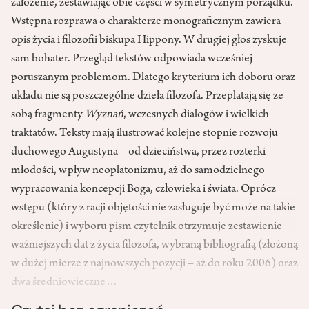
założenie, zestawiając obie części w symetrycznym porządku.
Wstępna rozprawa o charakterze monograficznym zawiera
opis życia i filozofii biskupa Hippony. W drugiej głos zyskuje
sam bohater. Przegląd tekstów odpowiada wcześniej
poruszanym problemom. Dlatego kryterium ich doboru oraz
układu nie są poszczególne dzieła filozofa. Przeplatają się ze
sobą fragmenty
Wyznań
, wczesnych dialogów i wielkich
traktatów. Teksty mają ilustrować kolejne stopnie rozwoju
duchowego Augustyna – od dzieciństwa, przez rozterki
młodości, wpływ neoplatonizmu, aż do samodzielnego
wypracowania koncepcji Boga, człowieka i świata. Oprócz
wstępu (który z racji objętości nie zasługuje być może na takie
określenie) i wyboru pism czytelnik otrzymuje zestawienie
ważniejszych dat z życia filozofa, wybraną bibliografią (złożoną
w dużej mierze z najnowszych pozycji – aż do roku 2006) oraz
dwa średniowieczne…