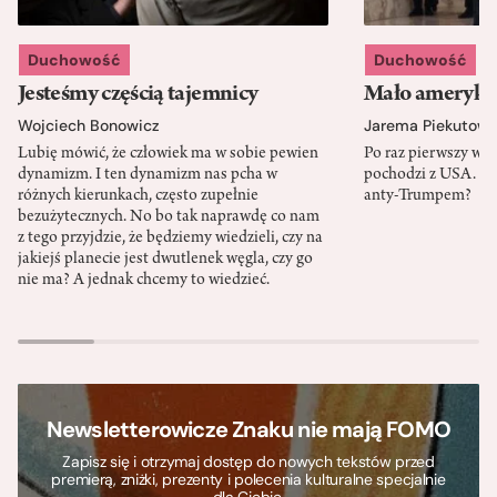
Duchowość
Duchowość
Jesteśmy częścią tajemnicy
Mało amerykań
Wojciech Bonowicz
Jarema Piekutows
Lubię mówić, że człowiek ma w sobie pewien
Po raz pierwszy w h
dynamizm. I ten dynamizm nas pcha w
pochodzi z USA. Cz
różnych kierunkach, często zupełnie
anty-Trumpem?
bezużytecznych. No bo tak naprawdę co nam
z tego przyjdzie, że będziemy wiedzieli, czy na
jakiejś planecie jest dwutlenek węgla, czy go
nie ma? A jednak chcemy to wiedzieć.
Newsletterowicze Znaku nie mają FOMO
Zapisz się i otrzymaj dostęp do nowych tekstów przed
premierą, zniżki, prezenty i polecenia kulturalne specjalnie
dla Ciebie.